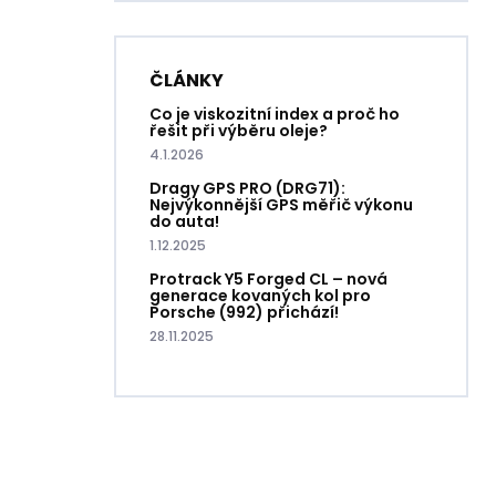
ČLÁNKY
Co je viskozitní index a proč ho
řešit při výběru oleje?
4.1.2026
Dragy GPS PRO (DRG71):
Nejvýkonnější GPS měřič výkonu
do auta!
1.12.2025
Protrack Y5 Forged CL – nová
generace kovaných kol pro
Porsche (992) přichází!
28.11.2025