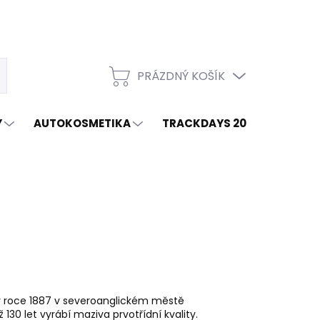
PRÁZDNÝ KOŠÍK
t
NÁKUPNÍ
KOŠÍK
Y
AUTOKOSMETIKA
TRACKDAYS 2026
ZNAČ
a v roce 1887 v severoanglickém městě
ž 130 let vyrábí maziva prvotřídní kvality.