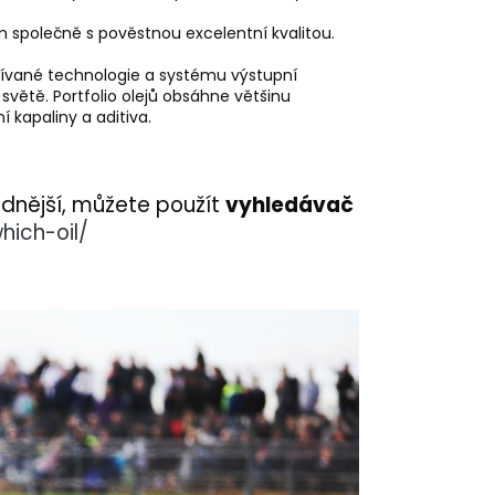
ům společně s pověstnou excelentní kvalitou.
užívané technologie a systému výstupní
a světě. Portfolio olejů obsáhne většinu
 kapaliny a aditiva.
hodnější, můžete použít
vyhledávač
which-oil/