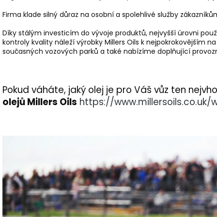
Firma klade silný důraz na osobní a spolehlivé služby zákazník
Díky stálým investicím do vývoje produktů, nejvyšší úrovni po
kontroly kvality náleží výrobky Millers Oils k nejpokrokovějším n
současných vozových parků a také nabízíme doplňující provozní
Pokud váháte, jaký olej je pro Váš vůz ten nejv
olejů Millers Oils
https://www.millersoils.co.uk/