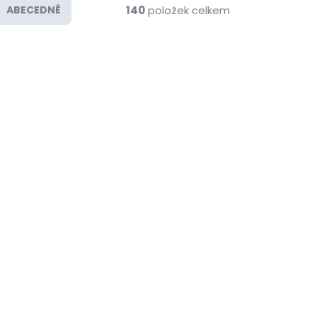
140
položek celkem
ABECEDNĚ
NOVINKA
9631
83251
SKLADEM U DODAVATELE
LADEM
EE PERFORMANCE
5 KS)
MTF 75w90
610 Kč
od
/ ks
O +
od 504 Kč bez DPH
Detail