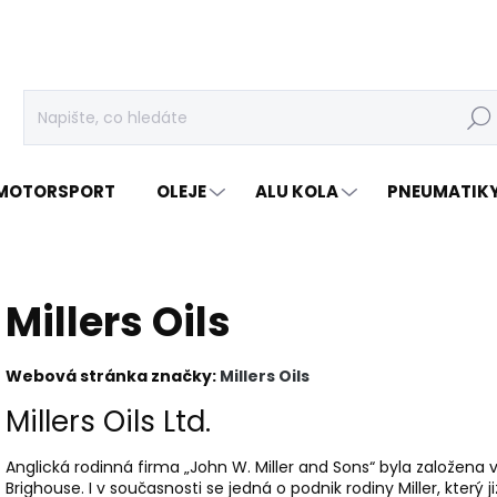
Hleda
MOTORSPORT
OLEJE
ALU KOLA
PNEUMATIK
Millers Oils
Webová stránka značky:
Millers Oils
Millers Oils Ltd.
Anglická rodinná firma „John W. Miller and Sons“ byla založen
Brighouse. I v současnosti se jedná o podnik rodiny Miller, který ji