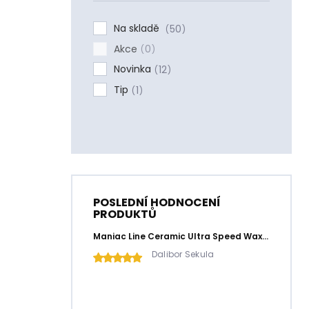
í
p
Na skladě
50
a
Akce
n
0
e
Novinka
12
l
Tip
1
POSLEDNÍ HODNOCENÍ
PRODUKTŮ
Maniac Line Ceramic Ultra Speed Wax | keramický rychlý vosk 500 ml
Dalibor Sekula