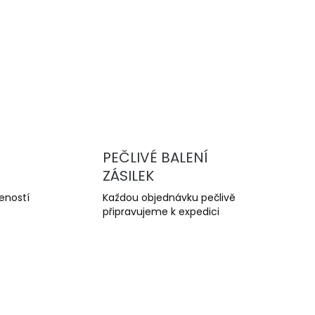
zdové
bře
ý
kon
PEČLIVÉ BALENÍ
ZÁSILEK
šeností
Každou objednávku pečlivě
připravujeme k expedici