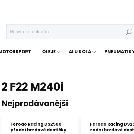
Hleda
MOTORSPORT
OLEJE
ALU KOLA
PNEUMATIK
2 F22 M240i
Nejprodávanější
Ferodo Racing DS2500
Ferodo Racing DS2
přední brzdové destičky
zadní brzdové dest