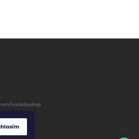
.com/trackdayshop
uhlasím