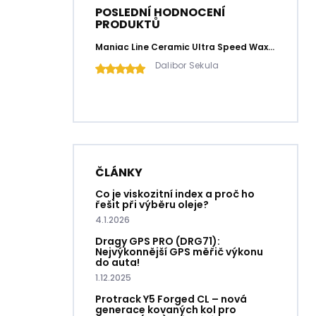
POSLEDNÍ HODNOCENÍ
PRODUKTŮ
Maniac Line Ceramic Ultra Speed Wax | keramický rychlý vosk 500 ml
Dalibor Sekula
ČLÁNKY
Co je viskozitní index a proč ho
řešit při výběru oleje?
4.1.2026
Dragy GPS PRO (DRG71):
Nejvýkonnější GPS měřič výkonu
do auta!
1.12.2025
Protrack Y5 Forged CL – nová
generace kovaných kol pro