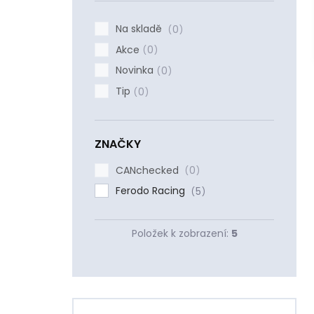
í
p
Na skladě
0
a
Akce
n
0
e
Novinka
0
l
Tip
0
ZNAČKY
CANchecked
0
Ferodo Racing
5
Položek k zobrazení:
5