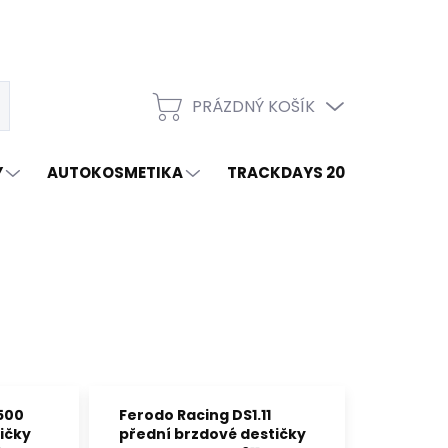
PRÁZDNÝ KOŠÍK
t
NÁKUPNÍ
KOŠÍK
Y
AUTOKOSMETIKA
TRACKDAYS 2026
ZNAČ
500
Ferodo Racing DS1.11
ičky
přední brzdové destičky