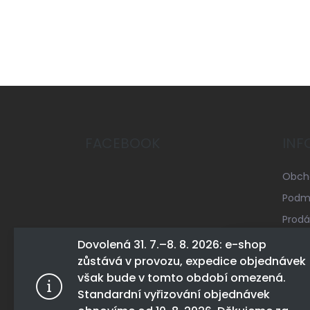
Z
á
p
a
FACEBOOK
INF
t
í
Obch
Podmí
Prodá
Mapa 
Dovolená 31. 7.–8. 8. 2026: e-shop
zůstává v provozu, expedice objednávek
Konta
Tento web 
však bude v tomto období omezená.
tohoto webu
Standardní vyřizování objednávek
Více infor