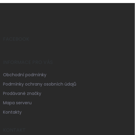
Z
á
p
a
t
í
FACEBOOK
INFORMACE PRO VÁS
Obchodní podmínky
Podmínky ochrany osobních údajů
Prodávané značky
Mapa serveru
Kontakty
KONTAKT