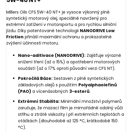
5W-40 NT+
Millers Oils CFS 5W-40 NT+ je vysoce výkonný plně
syntetický motorový olej, speciálně navržený pro
extrémní zatížení v motorsportu a pro rychlou silniční
jízdu. Díky patentované technologii
NANODRIVE Low
Friction
přináší maximální ochranu a prokazatelné
zvýšení účinnosti motoru.
Nano-aditivace (NANODRIVE):
Zajišťuje výrazné
snížení tření (až o 15%) a opotřebení motorových
součástí (až o 17% oproti původní verzi CFS NT).
Pokročilá Báze:
Sestaven z plně syntetických
základových olejů s použitím
Polyalphaolefinů
(PAO)
a vícenásobných
3-esterů
.
Extrémní Stabilita:
Minimální množství polymerů
zaručuje, že mazací film je mimořádně odolný vůči
střihu a ztrátě viskozity i při extrémních teplotách a
otáčkách (dlouhodobě až 125 °C, krátkodobě 150
°C).