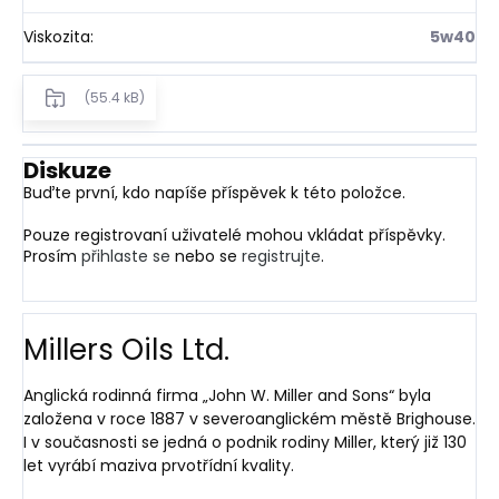
Viskozita
:
5w40
(55.4 kB)
Diskuze
Buďte první, kdo napíše příspěvek k této položce.
Pouze registrovaní uživatelé mohou vkládat příspěvky.
Prosím
přihlaste se
nebo se
registrujte
.
Millers Oils Ltd.
Anglická rodinná firma „John W. Miller and Sons“ byla
založena v roce 1887 v severoanglickém městě Brighouse.
I v současnosti se jedná o podnik rodiny Miller, který již 130
let vyrábí maziva prvotřídní kvality.