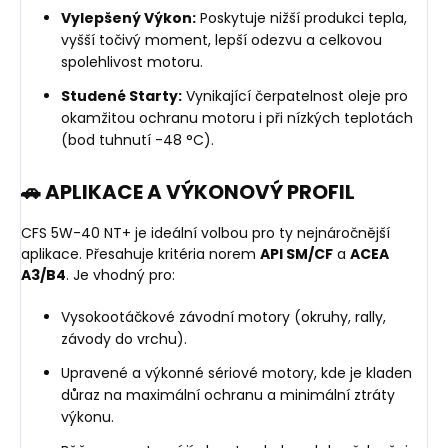
Vylepšený Výkon:
Poskytuje nižší produkci tepla,
vyšší točivý moment, lepší odezvu a celkovou
spolehlivost motoru.
Studené Starty:
Vynikající čerpatelnost oleje pro
okamžitou ochranu motoru i při nízkých teplotách
(bod tuhnutí -48 °C).
🚗 APLIKACE A VÝKONOVÝ PROFIL
CFS 5W-40 NT+ je ideální volbou pro ty nejnáročnější
aplikace. Přesahuje kritéria norem
API SM/CF
a
ACEA
A3/B4
. Je vhodný pro:
Vysokootáčkové závodní motory (okruhy, rally,
závody do vrchu).
Upravené a výkonné sériové motory, kde je kladen
důraz na maximální ochranu a minimální ztráty
výkonu.