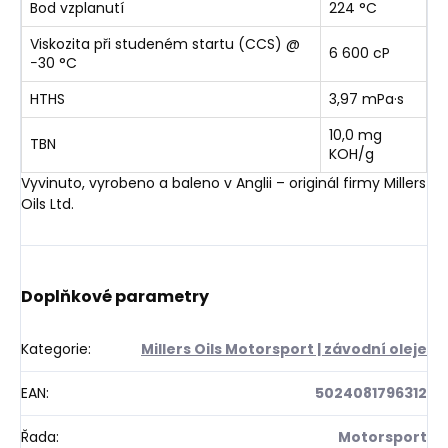
Bod vzplanutí
224 °C
Viskozita při studeném startu (CCS) @
6 600 cP
−30 °C
HTHS
3,97 mPa·s
10,0 mg
TBN
KOH/g
Vyvinuto, vyrobeno a baleno v Anglii – originál firmy Millers
Oils Ltd.
Doplňkové parametry
Kategorie
:
Millers Oils Motorsport | závodní oleje
EAN
:
5024081796312
Řada
:
Motorsport