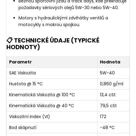
Běžnou sportovní jízdu a track days, kde překračuje
požadavky sériových olejů 5W-30 nebo 5W-40.
Motory s hydraulickými zdvihátky ventilů a
motocykly s mokrou spojkou.
📋 TECHNICKÉ ÚDAJE (TYPICKÉ
HODNOTY)
Parametr
Hodnota
SAE Viskozita
5W-40
Hustota @ 15 °C
0,860 g/ml
Kinematická Viskozita @ 100 °C
13,4 cSt
Kinematická Viskozita @ 40 °C
79,5 cSt
Viskozitní index (VI)
172
Bod skápnutí
−48 °C