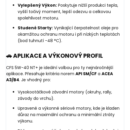
Vylepšený Výkon:
Poskytuje nižší produkci tepla,
vyšší točivý moment, lepší odezvu a celkovou
spolehlivost motoru.
Studené Starty:
Vynikající čerpatelnost oleje pro
okamžitou ochranu motoru i při nízkých teplotách
(bod tuhnutí -48 °C).
🚗 APLIKACE A VÝKONOVÝ PROFIL
CFS 5W-40 NT+ je ideální volbou pro ty nejnáročnější
aplikace. Přesahuje kritéria norem
API SM/CF
a
ACEA
A3/B4
. Je vhodný pro:
Vysokootáčkové závodní motory (okruhy, rally,
závody do vrchu).
Upravené a výkonné sériové motory, kde je kladen
důraz na maximální ochranu a minimální ztráty
výkonu.