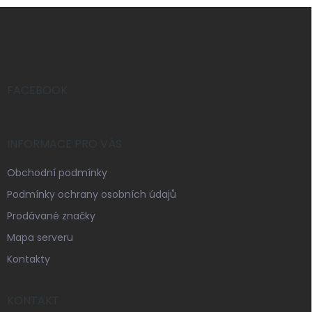
Z
á
p
a
t
í
FACEBOOK
INFORMACE PRO VÁS
Obchodní podmínky
Podmínky ochrany osobních údajů
Prodávané značky
Mapa serveru
Kontakty
KONTAKT