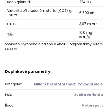
Bod vzplanutí
224 °C
Viskozita při studeném startu (CCS) @
6 600 cP
−30 °C
HTHS
3,97 mPa·s
10,0 mg
TBN
KOH/g
Vyvinuto, vyrobeno a baleno v Anglii – originál firmy Millers
Oils Ltd.
Doplňkové parametry
Kategorie
:
Millers Oils Motorsport | závodní oleje
EAN
:
Zvolte variantu
Řada
:
Motorsport