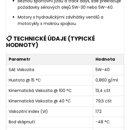
Běžnou sportovní jízdu a track days, kde překračuje
požadavky sériových olejů 5W-30 nebo 5W-40.
Motory s hydraulickými zdvihátky ventilů a
motocykly s mokrou spojkou.
📋 TECHNICKÉ ÚDAJE (TYPICKÉ
HODNOTY)
Parametr
Hodnota
SAE Viskozita
5W-40
Hustota @ 15 °C
0,860 g/ml
Kinematická Viskozita @ 100 °C
13,4 cSt
Kinematická Viskozita @ 40 °C
79,5 cSt
Viskozitní index (VI)
172
Bod skápnutí
−48 °C