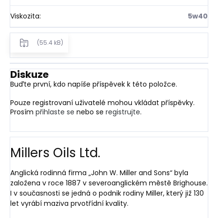
Viskozita
:
5w40
(55.4 kB)
Diskuze
Buďte první, kdo napíše příspěvek k této položce.
Pouze registrovaní uživatelé mohou vkládat příspěvky.
Prosím
přihlaste se
nebo se
registrujte
.
Millers Oils Ltd.
Anglická rodinná firma „John W. Miller and Sons“ byla
založena v roce 1887 v severoanglickém městě Brighouse.
I v současnosti se jedná o podnik rodiny Miller, který již 130
let vyrábí maziva prvotřídní kvality.