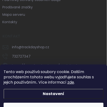
Prodávané značky
Mapa serveru
Kontakty
KONTAKT
info
@
trackdayshop.cz
732727347
https://www.facebook.com/trackdayshop
Tento web používá soubory cookie. Dalším
trackdayshop
procházením tohoto webu vyjadřujete souhlas s
jejich používáním.. Více informací
zde
.
732727347
Nastavení
Dovolená 31. 7.–8. 8. 2026: e-shop zůstává v
provozu, expedice objednávek však bude v tomto
období omezená. Standardní vyřizování