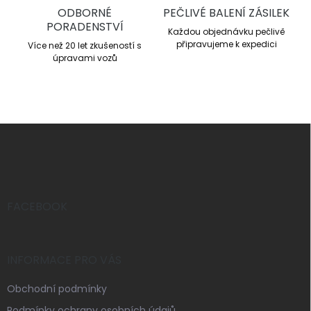
ODBORNÉ
PEČLIVÉ BALENÍ ZÁSILEK
PORADENSTVÍ
Každou objednávku pečlivě
připravujeme k expedici
Více než 20 let zkušeností s
úpravami vozů
Z
á
p
a
t
í
FACEBOOK
INFORMACE PRO VÁS
Obchodní podmínky
Podmínky ochrany osobních údajů