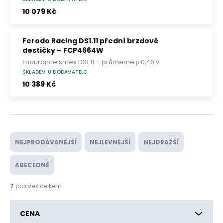
brzdný moment, dlouhá životnost a nízké
10 079 Kč
opotřebení kotoučů.
Ferodo Racing DS1.11 přední brzdové
destičky – FCP4664W
Endurance směs DS1.11 – průměrné μ 0,46 v
pracovním rozsahu 200–750 °C. Stabilní
SKLADEM U DODAVATELE
brzdný moment, dlouhá životnost a nízké
10 389 Kč
opotřebení kotoučů.
Ř
a
NEJPRODÁVANĚJŠÍ
NEJLEVNĚJŠÍ
NEJDRAŽŠÍ
z
e
ABECEDNĚ
n
í
7
položek celkem
p
r
CENA
o