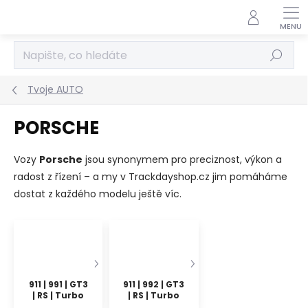
Přejít
na
obsah
Hledat
Tvoje AUTO
PORSCHE
Vozy
Porsche
jsou synonymem pro preciznost, výkon a
radost z řízení – a my v Trackdayshop.cz jim pomáháme
dostat z každého modelu ještě víc.
911 | 991 | GT3
911 | 992 | GT3
| RS | Turbo
| RS | Turbo