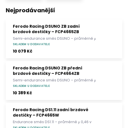
Nejprodávanější
Ferodo Racing DSUNO ZB zadní
brzdové destičky – FCP4665ZB
Semi-endurance směs DSUNO – průměrné μ
0,48 v pracovním rozsahu 200–750 °C.
SKLADEM U DODAVATELE
Kontrolovatelný brzdný moment, dlouhá
10 079 Kč
životnost a šetrnost ke kotoučům. Te
Ferodo Racing DSUNO ZB přední
brzdové destičky – FCP4664ZB
Semi-endurance směs DSUNO – průměrné μ
0,48 v pracovním rozsahu 200–750 °C.
SKLADEM U DODAVATELE
Kontrolovatelný brzdný moment, dlouhá
10 389 Kč
životnost a šetrnost ke kotoučům. Te
Ferodo Racing DS1.11 zadní brzdové
destičky – FCP4665W
Endurance směs DS1.11 – průměrné μ 0,46 v
pracovním rozsahu 200–750 °C. Stabilní
SKLADEM U DODAVATELE