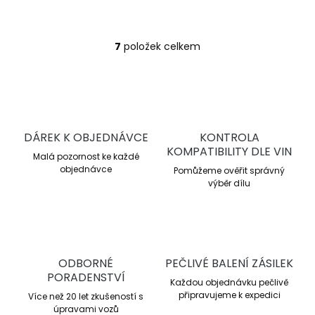
Vhodné pro sportovní i
každodenní použití.
7
položek celkem
O
v
l
á
d
a
c
DÁREK K OBJEDNÁVCE
KONTROLA
í
KOMPATIBILITY DLE VIN
Malá pozornost ke každé
p
objednávce
r
Pomůžeme ověřit správný
v
výběr dílu
k
y
v
ý
p
ODBORNÉ
PEČLIVÉ BALENÍ ZÁSILEK
i
PORADENSTVÍ
s
Každou objednávku pečlivě
u
připravujeme k expedici
Více než 20 let zkušeností s
úpravami vozů