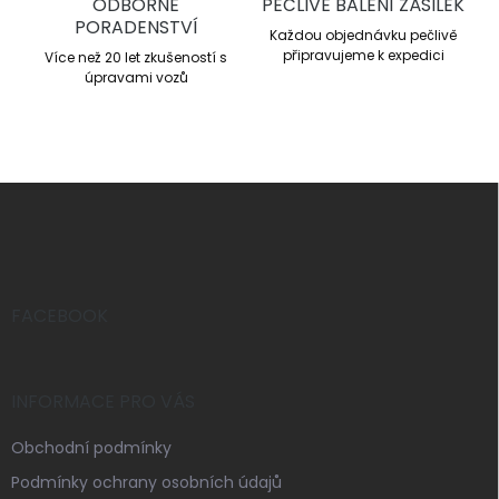
ODBORNÉ
PEČLIVÉ BALENÍ ZÁSILEK
i
PORADENSTVÍ
s
Každou objednávku pečlivě
u
připravujeme k expedici
Více než 20 let zkušeností s
úpravami vozů
Z
á
p
a
t
í
FACEBOOK
INFORMACE PRO VÁS
Obchodní podmínky
Podmínky ochrany osobních údajů