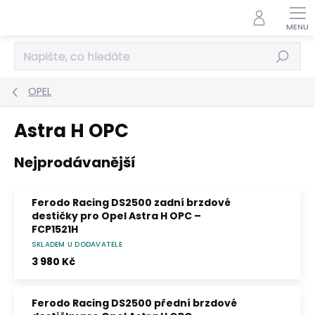
Přejít
na
obsah
Hledat
OPEL
Astra H OPC
Nejprodávanější
Ferodo Racing DS2500 zadní brzdové
destičky pro Opel Astra H OPC –
FCP1521H
SKLADEM U DODAVATELE
Směs DS2500 – průměrné μ 0,41 v pracovním
rozsahu 0–500 °C. Pro trackday a lehké
3 980 Kč
závodní použití; bez homologace ECE R90.
Ferodo Racing DS2500 přední brzdové