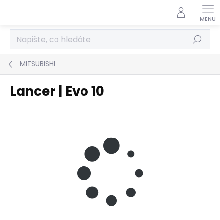
Přejít
na
obsah
Hledat
MITSUBISHI
Lancer | Evo 10