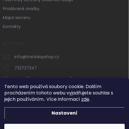
Prodávané značky
Mapa serveru
Kontakty
KONTAKT
info
@
trackdayshop.cz
732727347
https://www.facebook.com/trackdayshop
Tento web používá soubory cookie. Dalším
trackdayshop
procházením tohoto webu vyjadřujete souhlas s
jejich používáním.. Více informací
zde
.
732727347
Nastavení
Dovolená 31. 7.–8. 8. 2026: e-shop zůstává v
provozu, expedice objednávek však bude v tomto
období omezená. Standardní vyřizování