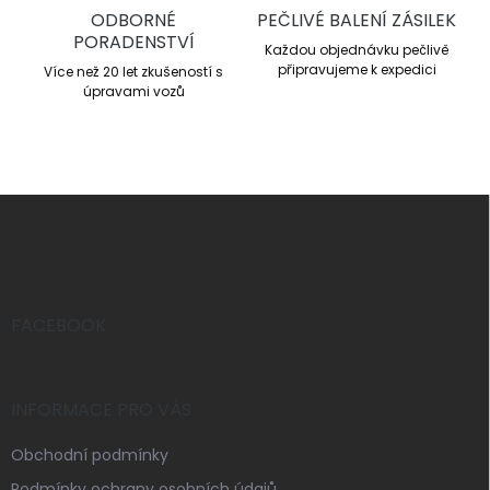
ODBORNÉ
PEČLIVÉ BALENÍ ZÁSILEK
PORADENSTVÍ
Každou objednávku pečlivě
připravujeme k expedici
Více než 20 let zkušeností s
úpravami vozů
Z
á
p
a
t
í
FACEBOOK
INFORMACE PRO VÁS
Obchodní podmínky
Podmínky ochrany osobních údajů