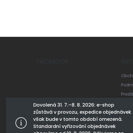
Z
á
p
a
FACEBOOK
INF
t
í
Obch
Podmí
Prodá
Mapa 
Dovolená 31. 7.–8. 8. 2026: e-shop
zůstává v provozu, expedice objednávek
Konta
Tento web 
však bude v tomto období omezená.
tohoto webu
Standardní vyřizování objednávek
Více infor