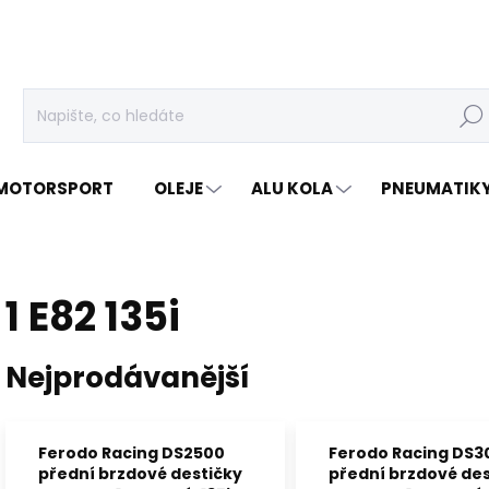
Hleda
MOTORSPORT
OLEJE
ALU KOLA
PNEUMATIK
1 E82 135i
Nejprodávanější
Ferodo Racing DS2500
Ferodo Racing DS3
přední brzdové destičky
přední brzdové des