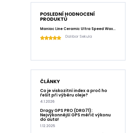
POSLEDNÍ HODNOCENÍ
PRODUKTŮ
Maniac Line Ceramic Ultra Speed Wax | keramický rychlý vosk 500 ml
Dalibor Sekula
ČLÁNKY
Co je viskozitní index a proč ho
řešit při výběru oleje?
4.1.2026
Dragy GPS PRO (DRG71):
Nejvýkonnější GPS měřič výkonu
do auta!
1.12.2025