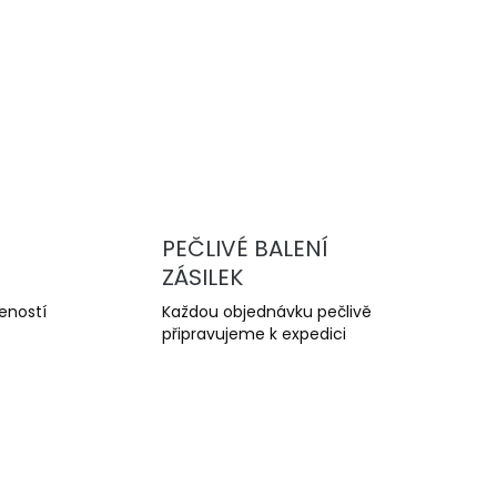
ro BMW
ECE
 na
inují
plot,
PEČLIVÉ BALENÍ
ZÁSILEK
šeností
Každou objednávku pečlivě
připravujeme k expedici