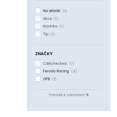
í
p
Na skladě
1
a
Akce
n
0
e
Novinka
0
l
Tip
0
ZNAČKY
CANchecked
0
Ferodo Racing
4
GFB
1
Položek k zobrazení:
5