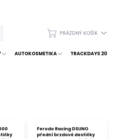
PRÁZDNÝ KOŠÍK
t
NÁKUPNÍ
KOŠÍK
Y
AUTOKOSMETIKA
TRACKDAYS 2026
ZNAČ
000
Ferodo Racing DSUNO
tičky
přední brzdové destičky