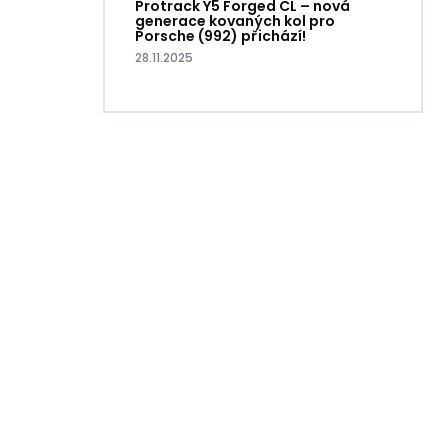
Protrack Y5 Forged CL – nová
generace kovaných kol pro
Porsche (992) přichází!
28.11.2025