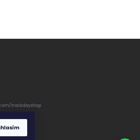
.com/trackdayshop
uhlasím