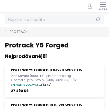
Přejít
na
obsah
Hledat
PROTRACK
Protrack Y5 Forged
Nejprodávanější
ProTrack Y5 FORGED 11.0Jx20 5x112 ET15
Plné Kování (6061-T6). Hmotnost 9,4 kg.
Optimální pro BMW M (G80/G82/G87). TÜV.
SKLADEM U DODAVATELE
(2 KS)
27 490 Kč
ProTrack Y5 FORGED 10.0Jx19 5x112 ET15