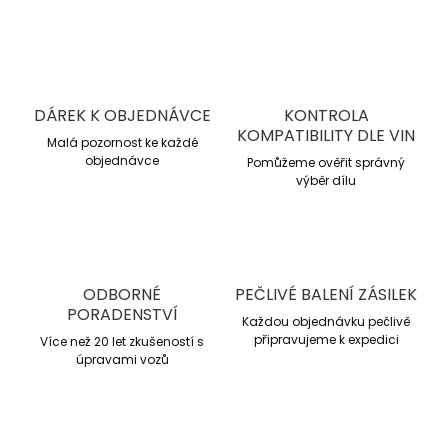
v
l
á
d
a
c
DÁREK K OBJEDNÁVCE
KONTROLA
í
KOMPATIBILITY DLE VIN
Malá pozornost ke každé
p
objednávce
r
Pomůžeme ověřit správný
v
výběr dílu
k
y
v
ý
p
ODBORNÉ
PEČLIVÉ BALENÍ ZÁSILEK
i
PORADENSTVÍ
s
Každou objednávku pečlivě
u
připravujeme k expedici
Více než 20 let zkušeností s
úpravami vozů