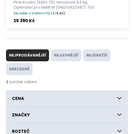
Plné Kování (6061-T6). Hmotnost 8,5 kg.
Optimální pro BMW M (G80/G82/G87). TÜV.
SKLADEM U DODAVATELE
(>5 KS)
25 390 Kč
Ř
a
NEJPRODÁVANĚJŠÍ
NEJLEVNĚJŠÍ
NEJDRAŽŠÍ
z
e
ABECEDNĚ
n
í
2
položek celkem
p
r
CENA
o
d
u
ZNAČKY
k
t
ROZTEČ
ů