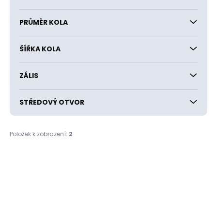
PRŮMĚR KOLA
ŠÍŘKA KOLA
ZÁLIS
STŘEDOVÝ OTVOR
Položek k zobrazení:
2
V
ý
p
i
s
p
r