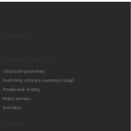
Z
á
p
a
t
í
FACEBOOK
INFORMACE PRO VÁS
Obchodní podmínky
Podmínky ochrany osobních údajů
Prodávané značky
Mapa serveru
Kontakty
KONTAKT