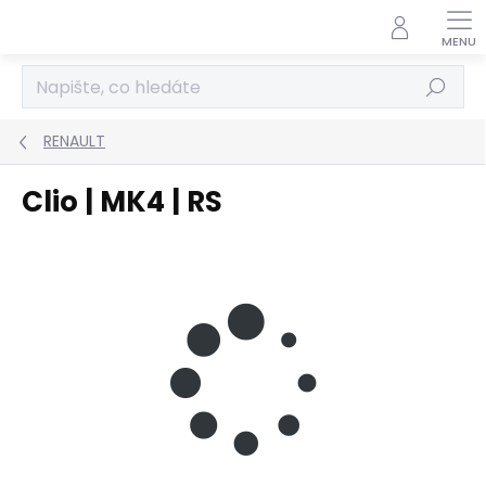
Přejít
na
obsah
Hledat
RENAULT
Clio | MK4 | RS