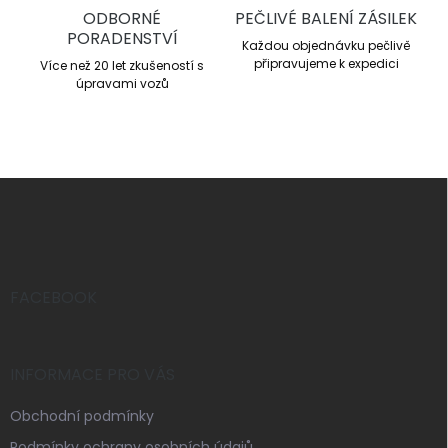
ODBORNÉ
PEČLIVÉ BALENÍ ZÁSILEK
PORADENSTVÍ
Každou objednávku pečlivě
připravujeme k expedici
Více než 20 let zkušeností s
úpravami vozů
Z
á
p
a
t
í
FACEBOOK
INFORMACE PRO VÁS
Obchodní podmínky
Podmínky ochrany osobních údajů