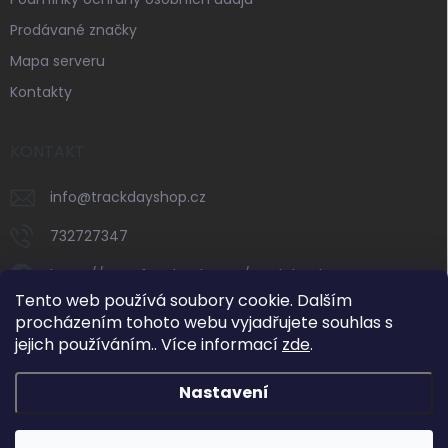
Prodávané značky
Mapa serveru
Kontakty
KONTAKT
info
@
trackdayshop.cz
732727347
https://www.facebook.com/trackdayshop
Tento web používá soubory cookie. Dalším
trackdayshop
procházením tohoto webu vyjadřujete souhlas s
jejich používáním.. Více informací
zde
.
732727347
Nastavení
Dovolená 31. 7.–8. 8. 2026: e-shop zůstává v
provozu, expedice objednávek však bude v tomto
období omezená. Standardní vyřizování