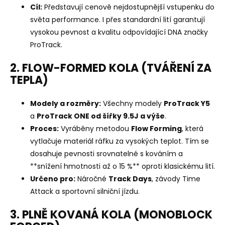
Cíl:
Představují cenově nejdostupnější vstupenku do
světa performance. I přes standardní lití garantují
vysokou pevnost a kvalitu odpovídající DNA značky
ProTrack.
2. FLOW-FORMED KOLA (TVÁŘENÍ ZA
TEPLA)
Modely a rozměry:
Všechny modely
ProTrack Y5
a
ProTrack ONE od šířky 9.5J a výše
.
Proces:
Vyráběny metodou
Flow Forming
, která
vytlačuje materiál ráfku za vysokých teplot. Tím se
dosahuje pevnosti srovnatelné s kováním a
**snížení hmotnosti až o 15 %** oproti klasickému lití.
Určeno pro:
Náročné
Track Days
, závody Time
Attack a sportovní silniční jízdu.
3. PLNĚ KOVANÁ KOLA (MONOBLOCK