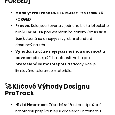
FORGED)
Modely:
ProTrack ONE FORGED
a
ProTrack Y5
FORGED
.
Proces:
Kola jsou kována z jednoho bloku leteckého
hliníku
6061-T6
pod extrémním tlakem (až
10 000
tun
). Jedná se o nejvyšší výrobní standard
dostupný na trhu.
Výhoda:
Zaručuje
nejvyšší možnou únosnost a
pevnost
při nejnižší hmotnosti. Volba pro
profesionální motorsport
a závody, kde je
limitována tolerance materiálu.
🚀 Klíčové Výhody Designu
ProTrack
Nízká Hmotnost:
Zásadní snížení neodpružené
hmotnosti přispívá k lepší akceleraci, brzdnému