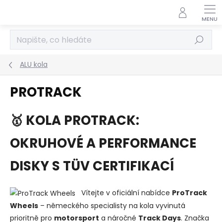
Přejít
na
obsah
Hledat
ALU kola
PROTRACK
🥇 KOLA PROTRACK:
OKRUHOVÉ A PERFORMANCE
DISKY S TÜV CERTIFIKACÍ
Vítejte v oficiální nabídce
ProTrack
Wheels
– německého specialisty na kola vyvinutá
prioritně pro
motorsport
a náročné
Track Days
. Značka