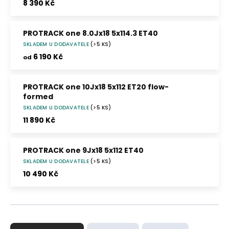
8 390 Kč
PROTRACK one 8.0Jx18 5x114.3 ET40
SKLADEM U DODAVATELE
(>5 KS)
6 190 Kč
od
PROTRACK one 10Jx18 5x112 ET20 flow-
formed
SKLADEM U DODAVATELE
(>5 KS)
11 890 Kč
PROTRACK one 9Jx18 5x112 ET40
SKLADEM U DODAVATELE
(>5 KS)
10 490 Kč
Ř