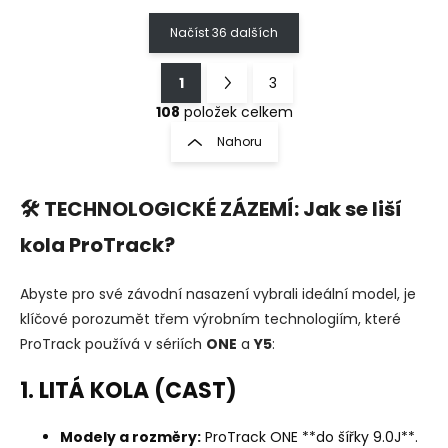
Načíst 36 dalších
1
3
O
S
v
t
108
položek celkem
l
r
Nahoru
á
á
d
n
a
k
c
🛠️ TECHNOLOGICKÉ ZÁZEMÍ: Jak se liší
o
í
p
kola ProTrack?
v
r
á
v
n
Abyste pro své závodní nasazení vybrali ideální model, je
k
í
y
klíčové porozumět třem výrobním technologiím, které
v
ProTrack používá v sériích
ONE
a
Y5
:
ý
p
1. LITÁ KOLA (CAST)
i
s
u
Modely a rozměry:
ProTrack ONE **do šířky 9.0J**.