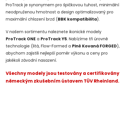
ProTrack je synonymem pro špičkovou tuhost, minimální
neodpruženou hmotnost a design optimalizovaný pro
maximální chlazení brzd (
BBK kompatibilita
).
V našem sortimentu naleznete ikonické modely
ProTrack ONE
a
ProTrack Y5
. Nabízíme tři úrovně
technologie (litá, Flow-Formed a
Plně Kovaná FORGED
),
abychom zajistili nejlepší poměr výkonu a ceny pro
jakékoli závodní nasazení.
Všechny modely jsou testovány a certifikovány
německým zkušebním ústavem TÜV Rheinland.