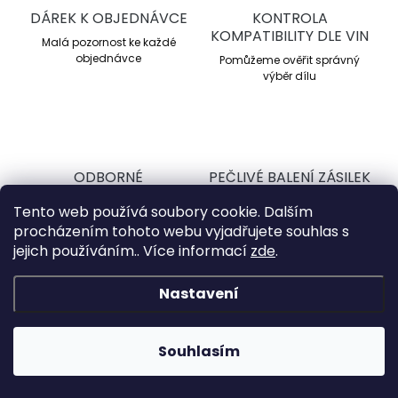
DÁREK K OBJEDNÁVCE
KONTROLA
KOMPATIBILITY DLE VIN
Malá pozornost ke každé
objednávce
Pomůžeme ověřit správný
výběr dílu
ODBORNÉ
PEČLIVÉ BALENÍ ZÁSILEK
PORADENSTVÍ
Každou objednávku pečlivě
Tento web používá soubory cookie. Dalším
připravujeme k expedici
Více než 20 let zkušeností s
procházením tohoto webu vyjadřujete souhlas s
úpravami vozů
jejich používáním.. Více informací
zde
.
Nastavení
Dovolená 31. 7.–8. 8. 2026: e-shop zůstává v
provozu, expedice objednávek však bude v tomto
Z
období omezená. Standardní vyřizování
á
objednávek obnovíme od 10. 8. 2026. Děkujeme za
Souhlasím
pochopení.
p
a