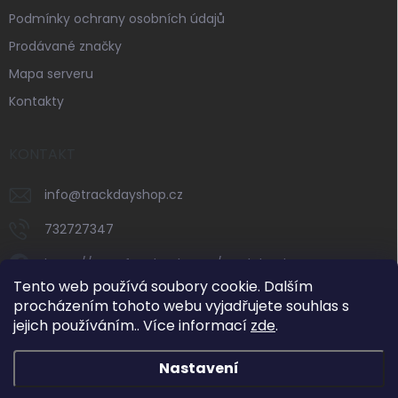
Podmínky ochrany osobních údajů
Prodávané značky
Mapa serveru
Kontakty
KONTAKT
info
@
trackdayshop.cz
732727347
https://www.facebook.com/trackdayshop
Tento web používá soubory cookie. Dalším
trackdayshop
procházením tohoto webu vyjadřujete souhlas s
jejich používáním.. Více informací
zde
.
732727347
Nastavení
Dovolená 31. 7.–8. 8. 2026: e-shop zůstává v
provozu, expedice objednávek však bude v tomto