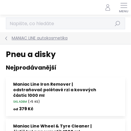
Přejít
na
obsah
Hledat
MANIAC LINE autokosmetika
Pneu a disky
Nejprodávanější
Maniac Line Iron Remover |
odstraňovač polétavé rzi a kovových
částic 1000 ml
SKLADEM
(>5 KS)
Bezpečná dekontaminace laku, kol a
brzdového prachu
379 Kč
od
Maniac Line Wheel & Tyre Cleaner |