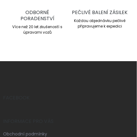
ý
p
ODBORNÉ
PEČLIVÉ BALENÍ ZÁSILEK
i
PORADENSTVÍ
s
Každou objednávku pečlivě
u
připravujeme k expedici
Více než 20 let zkušeností s
úpravami vozů
Z
á
p
a
t
í
FACEBOOK
INFORMACE PRO VÁS
Obchodní podmínky