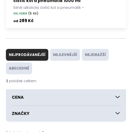
čistič kol a pneumatik 1000 ml
Silně alkalický čistič kol a pneumatik –
odstraní brzdový prach, mastnotu a silniční
SKLADEM
(5 KS)
nečistoty
289 Kč
od
Ř
a
NEJPRODÁVANĚJŠÍ
NEJLEVNĚJŠÍ
NEJDRAŽŠÍ
z
e
ABECEDNĚ
n
í
2
položek celkem
p
r
CENA
o
d
u
ZNAČKY
k
t
ů