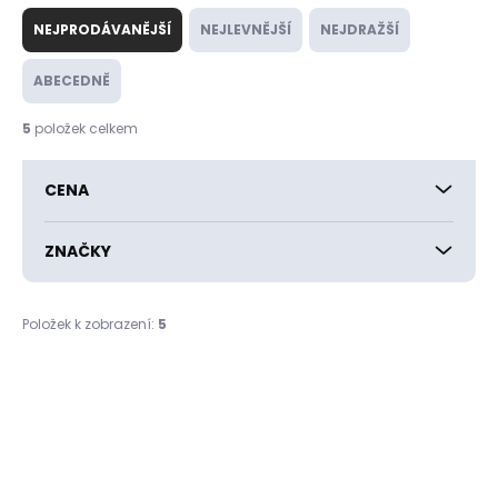
Ř
a
NEJPRODÁVANĚJŠÍ
NEJLEVNĚJŠÍ
NEJDRAŽŠÍ
z
e
ABECEDNĚ
n
í
5
položek celkem
p
r
CENA
o
d
u
ZNAČKY
k
t
ů
Položek k zobrazení:
5
V
ý
p
i
s
p