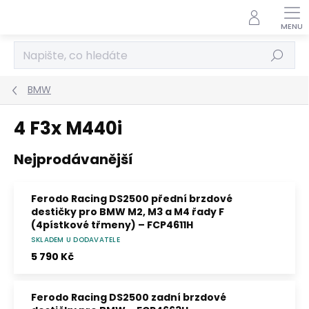
Přejít
na
obsah
Hledat
BMW
4 F3x M440i
Nejprodávanější
Ferodo Racing DS2500 přední brzdové
destičky pro BMW M2, M3 a M4 řady F
(4pístkové třmeny) – FCP4611H
SKLADEM U DODAVATELE
Směs DS2500 – průměrné μ 0,41 v pracovním
rozsahu 0–500 °C. Pro trackday a lehké
5 790 Kč
závodní použití; bez homologace ECE R90.
Ferodo Racing DS2500 zadní brzdové