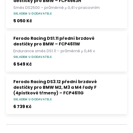
destičky pro BMW – FCP4663H
Směs DS2500 – průměrné μ 0,41 v pracovním
rozsahu 0–500 °C. Pro trackday a lehké
SKLADEM U DODAVATELE
závodní použití; bez homologace ECE R90.
5 050 Kč
Ferodo Racing DS1.11 přední brzdové
destičky pro BMW – FCP4611W
Endurance směs DS1.11 – průměrné μ 0,46 v
pracovním rozsahu 200–750 °C. Stabilní
SKLADEM U DODAVATELE
brzdný moment, dlouhá životnost a nízké
6 549 Kč
opotřebení kotoučů.
Ferodo Racing DS3.12 přední brzdové
destičky pro BMW M2, M3 a M4 řady F
(4pístkové třmeny) – FCP4611G
SKLADEM U DODAVATELE
Závodní směs DS3.12 – průměrné μ 0,48 v
pracovním rozsahu 300–850 °C. Vysoký
6 739 Kč
brzdný moment, rychlý nástup a stabilní
účinek při extrémním zatížení.