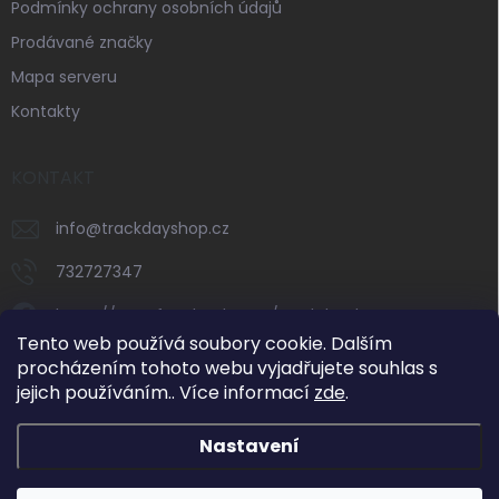
Podmínky ochrany osobních údajů
Prodávané značky
Mapa serveru
Kontakty
KONTAKT
info
@
trackdayshop.cz
732727347
https://www.facebook.com/trackdayshop
Tento web používá soubory cookie. Dalším
trackdayshop
procházením tohoto webu vyjadřujete souhlas s
jejich používáním.. Více informací
zde
.
732727347
Nastavení
Dovolená 31. 7.–8. 8. 2026: e-shop zůstává v
provozu, expedice objednávek však bude v tomto
období omezená. Standardní vyřizování