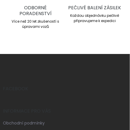
p
ODBORNÉ
PEČLIVÉ BALENÍ ZÁSILEK
i
PORADENSTVÍ
s
Každou objednávku pečlivě
u
připravujeme k expedici
Více než 20 let zkušeností s
úpravami vozů
Z
á
p
a
t
í
FACEBOOK
INFORMACE PRO VÁS
Obchodní podmínky