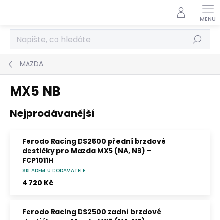
Přejít
na
obsah
Hledat
MAZDA
MX5 NB
Nejprodávanější
Ferodo Racing DS2500 přední brzdové
destičky pro Mazda MX5 (NA, NB) –
FCP1011H
SKLADEM U DODAVATELE
Směs DS2500 – průměrné μ 0,41 v pracovním
rozsahu 0–500 °C. Pro trackday a lehké
4 720 Kč
závodní použití; bez homologace ECE R90.
Ferodo Racing DS2500 zadní brzdové