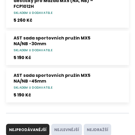
destičky pro Mazda MX5 (NA, NB) –
FCP1012H
SKLADEM U DODAVATELE
Směs DS2500 – průměrné μ 0,41 v pracovním
rozsahu 0–500 °C. Pro trackday a lehké
5 260 Kč
závodní použití; bez homologace ECE R90.
AST sada sportovních pružin MX5
NA/NB -30mm
SKLADEM U DODAVATELE
5 190 Kč
AST sada sportovních pružin MX5
NA/NB -45mm
SKLADEM U DODAVATELE
5 190 Kč
Ř
a
NEJPRODÁVANĚJŠÍ
NEJLEVNĚJŠÍ
NEJDRAŽŠÍ