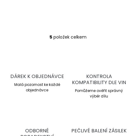
Díky vlastnímu
testovacímu centru a
úzké spolupráci s
motorsportem má Xtreme
Clutch možnost
provádět...
5
položek celkem
O
v
l
á
d
a
c
DÁREK K OBJEDNÁVCE
KONTROLA
í
KOMPATIBILITY DLE VIN
Malá pozornost ke každé
p
objednávce
r
Pomůžeme ověřit správný
v
výběr dílu
k
y
v
ý
p
ODBORNÉ
PEČLIVÉ BALENÍ ZÁSILEK
i