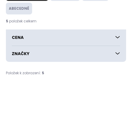
z
e
ABECEDNĚ
n
í
5
položek celkem
p
r
CENA
o
d
u
ZNAČKY
k
t
ů
Položek k zobrazení:
5
V
ý
p
i
s
p
r
o