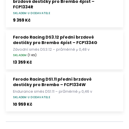
brzdové destičky pro Brembo 4píst –
FCP1334R
SKLADEM U DODAVATELE
Závodní směs DS3000 – průměrné μ 0,48 v
pracovním rozsahu 200–650 °C. Velmi vysoký
9 359 Kč
počáteční účinek, stabilní brzdný moment a
čitelné uvolnění brzdy.
Ferodo Racing DS3.12 přední brzdové
destičky pro Brembo 4píst – FCP1334G
Závodní směs DS3.12 – průměrné μ 0,48 v
pracovním rozsahu 300–850 °C. Vysoký
SKLADEM
(1 KS)
brzdný moment, rychlý nástup a stabilní
13 359 Kč
účinek při extrémním zatížení.
Ferodo Racing DS1.11 přední brzdové
destičky pro Brembo – FCP1334W
Endurance směs DS1.11 – průměrné μ 0,46 v
pracovním rozsahu 200–750 °C. Stabilní
SKLADEM U DODAVATELE
brzdný moment, dlouhá životnost a nízké
10 959 Kč
opotřebení kotoučů.