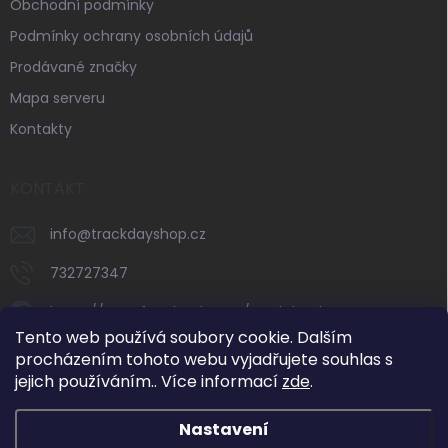
Obchodní podmínky
Podmínky ochrany osobních údajů
Prodávané značky
Mapa serveru
Kontakty
KONTAKT
info
@
trackdayshop.cz
732727347
https://www.facebook.com/trackdayshop
Tento web používá soubory cookie. Dalším
trackdayshop
procházením tohoto webu vyjadřujete souhlas s
jejich používáním.. Více informací
zde
.
732727347
Nastavení
Dovolená 31. 7.–8. 8. 2026: e-shop zůstává v