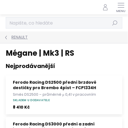
Přejít
na
obsah
Hledat
RENAULT
Mégane | Mk3 | RS
Nejprodávanější
Ferodo Racing DS2500 přední brzdové
destičky pro Brembo 4píst – FCP1334H
Směs DS2500 – průměrné μ 0,41 v pracovním
rozsahu 0–500 °C. Pro trackday a lehké
SKLADEM U DODAVATELE
závodní použití; bez homologace ECE R90.
8 410 Kč
Ferodo Racing DS3000 přední a zadní