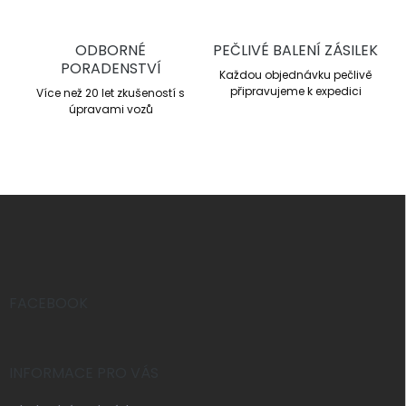
v
ý
p
ODBORNÉ
PEČLIVÉ BALENÍ ZÁSILEK
i
PORADENSTVÍ
s
Každou objednávku pečlivě
u
připravujeme k expedici
Více než 20 let zkušeností s
úpravami vozů
Z
á
p
a
t
í
FACEBOOK
INFORMACE PRO VÁS