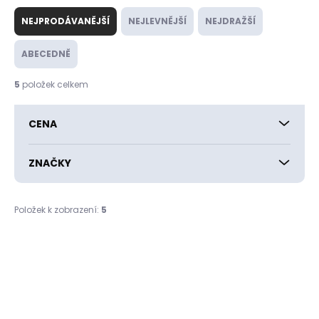
Ř
a
NEJPRODÁVANĚJŠÍ
NEJLEVNĚJŠÍ
NEJDRAŽŠÍ
z
e
ABECEDNĚ
n
í
5
položek celkem
p
r
CENA
o
d
u
ZNAČKY
k
t
ů
Položek k zobrazení:
5
V
ý
p
i
s
p