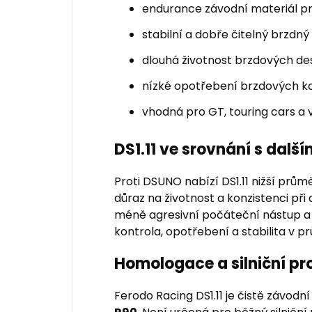
endurance závodní materiál pr
stabilní a dobře čitelný brzd
dlouhá životnost brzdových de
nízké opotřebení brzdových k
vhodná pro GT, touring cars a 
DS1.11 ve srovnání s dalš
Proti DSUNO nabízí DS1.11 nižší průmě
důraz na životnost a konzistenci při
méně agresivní počáteční nástup a j
kontrola, opotřebení a stabilita v 
Homologace a silniční pr
Ferodo Racing DS1.11 je čistě závodn