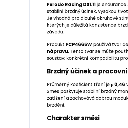
Ferodo Racing DS1.11
je endurance
stabilní brzdný účinek, vysokou živ
Je vhodná pro dlouhé okruhové stint
kterých je důležitá konzistence b
závodu.
Produkt
FCP4665W
používá tvar d
nápravu
. Tento tvar se může použí
soustav; konkrétní kompatibilitu pr
Brzdný účinek a pracovní
Průměrný koeficient tření je
μ 0,46
v
Směs poskytuje stabilní brzdný mo
zatížení a zachovává dobrou modul
brzdění.
Charakter směsi