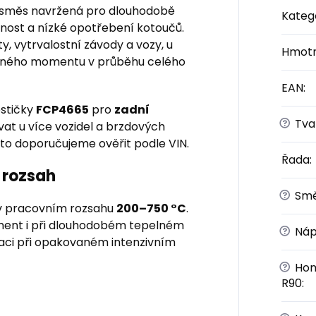
 směs navržená pro dlouhodobě
Kateg
otnost a nízké opotřebení kotoučů.
y, vytrvalostní závody a vozy, u
Hmotn
rzdného momentu v průběhu celého
EAN
:
estičky
FCP4665
pro
zadní
?
Tvar
vat u více vozidel a brzdových
oto doporučujeme ověřit podle VIN.
Řada
:
 rozsah
?
Sm
 pracovním rozsahu
200–750 °C
.
ment i při dlouhodobém tepelném
?
Náp
aci při opakovaném intenzivním
?
Hom
R90
: