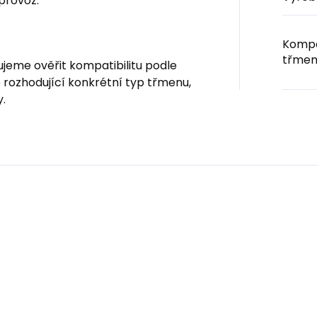
 provoz.
Kompa
třmen
jeme ověřit kompatibilitu podle
 rozhodující konkrétní typ třmenu,
.