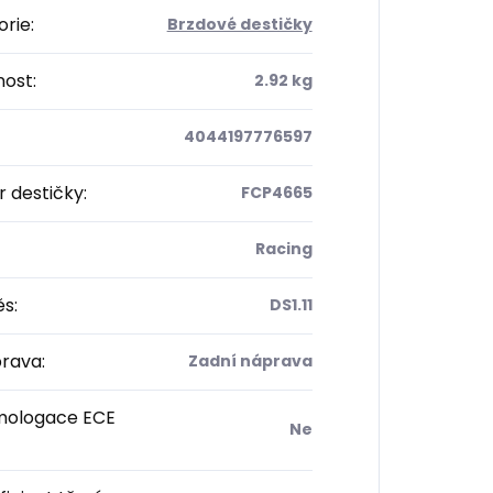
orie
:
Brzdové destičky
ost
:
2.92 kg
4044197776597
 destičky
:
FCP4665
Racing
ěs
:
DS1.11
rava
:
Zadní náprava
ologace ECE
Ne