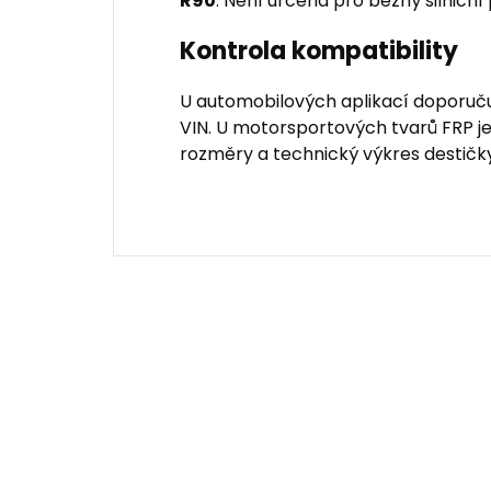
R90
. Není určená pro běžný silniční
Kontrola kompatibility
U automobilových aplikací doporuču
VIN. U motorsportových tvarů FRP je
rozměry a technický výkres destičky