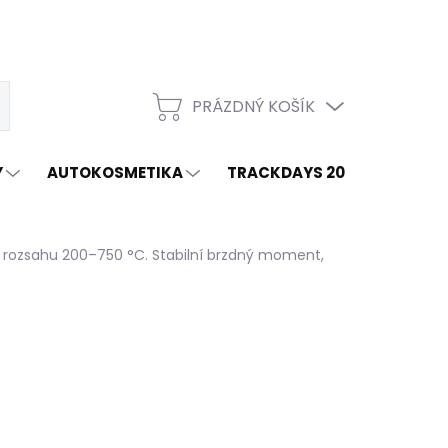
PRÁZDNÝ KOŠÍK
t
NÁKUPNÍ
KOŠÍK
Y
AUTOKOSMETIKA
TRACKDAYS 2026
ZNAČ
 rozsahu 200–750 °C. Stabilní brzdný moment,