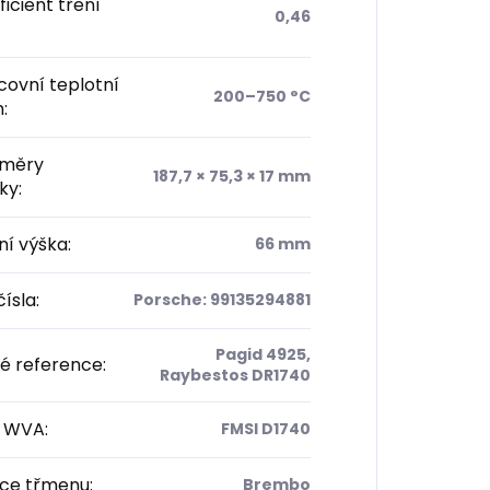
icient tření
0,46
ovní teplotní
200–750 °C
h
:
měry
187,7 × 75,3 × 17 mm
čky
:
ní výška
:
66 mm
ísla
:
Porsche: 99135294881
Pagid 4925,
vé reference
:
Raybestos DR1740
/ WVA
:
FMSI D1740
ce třmenu
:
Brembo