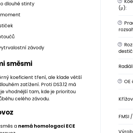
?
Koef
o dlouhé stinty
(μ)
:
ný moment
?
Prac
stiček
rozsa
otoučů
?
Roz
vytrvalostní závody
desti
ími směsmi
Radiál
rný koeficient tření, ale klade větší
?
OE č
 dlouhém zatížení. Proti DS3.12 má
e vhodnější tam, kde je prioritou
průběhu celého závodu.
Křížo
ovoz
FMSI 
í směs a
nemá homologaci ECE
Výrob