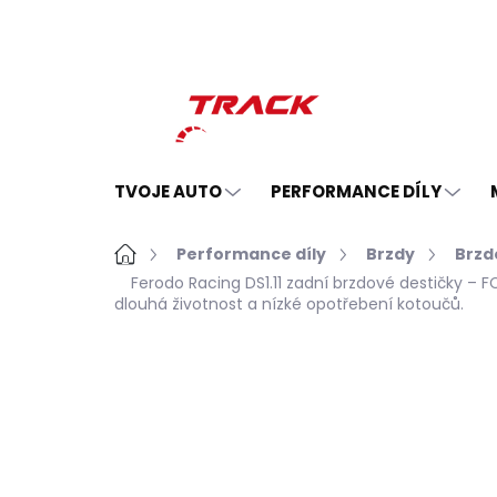
Přejít
na
obsah
TVOJE AUTO
PERFORMANCE DÍLY
Domů
Performance díly
Brzdy
Brzd
Ferodo Racing DS1.11 zadní brzdové destičky –
dlouhá životnost a nízké opotřebení kotoučů.
Neohodnoceno
Podrobnosti hodno