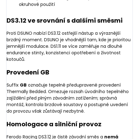
okruhové použití
DS3.12 ve srovnání s dalšími směsmi
Proti DSUNO nabízí DS3.12 ostřejší nástup a výraznější
brzdný moment. DSUNO je vhodnější tam, kde je prioritou
jemnější modulace. DS1.11 se více zaměřuje na dlouhé
endurance stinty, konzistenci opotřebení a životnost
kotoučů.
Provedení GB
Suffix
GB
označuje tepelně předupravené provedení
Thermally Bedded. Omezuje rozsah úvodního tepelného
zajíždění před plným závodním zatížením; správná
montáž, kontrola brzdové soustavy a postupné uvedení
do provozu však zůstávají nezbytné.
Homologace a silniční provoz
Ferodo Racing DS3.12 je čistě závodní směs a
nemá