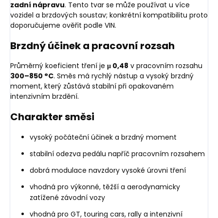
zadní nápravu
. Tento tvar se může používat u více
vozidel a brzdových soustav; konkrétní kompatibilitu proto
doporučujeme ověřit podle VIN.
Brzdný účinek a pracovní rozsah
Průměrný koeficient tření je
μ 0,48
v pracovním rozsahu
300–850 °C
. Směs má rychlý nástup a vysoký brzdný
moment, který zůstává stabilní při opakovaném
intenzivním brzdění.
Charakter směsi
vysoký počáteční účinek a brzdný moment
stabilní odezva pedálu napříč pracovním rozsahem
dobrá modulace navzdory vysoké úrovni tření
vhodná pro výkonné, těžší a aerodynamicky
zatížené závodní vozy
vhodná pro GT, touring cars, rally a intenzivní