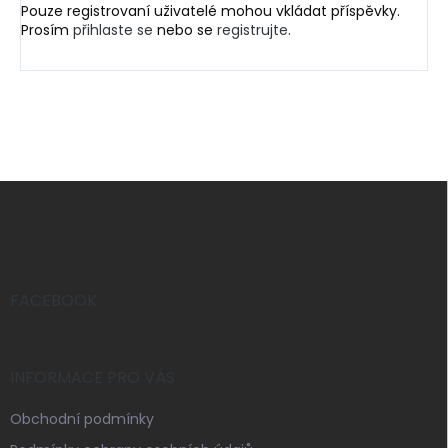
Pouze registrovaní uživatelé mohou vkládat příspěvky.
Prosím
přihlaste se
nebo se
registrujte
.
Z
á
p
a
t
í
FACEBOOK
INFORMACE PRO VÁS
Obchodní podmínky