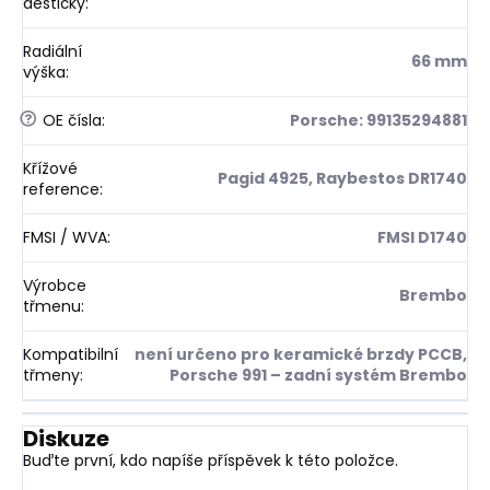
destičky
:
Radiální
66 mm
výška
:
?
OE čísla
:
Porsche: 99135294881
Křížové
Pagid 4925, Raybestos DR1740
reference
:
FMSI / WVA
:
FMSI D1740
Výrobce
Brembo
třmenu
:
Kompatibilní
není určeno pro keramické brzdy PCCB,
třmeny
:
Porsche 991 – zadní systém Brembo
Diskuze
Buďte první, kdo napíše příspěvek k této položce.