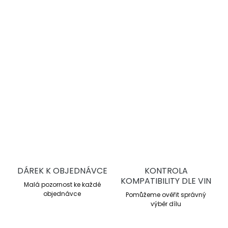
zatížení.
Vysokovýkonná závodní směs
Pracovní rozsah 300–850 °C
Průměrné μ 0,48
Tepelně předupravené GB
DETAILNÍ INFORMACE
ZEPTAT SE
DÁREK K OBJEDNÁVCE
KONTROLA
KOMPATIBILITY DLE VIN
Malá pozornost ke každé
objednávce
Pomůžeme ověřit správný
výběr dílu