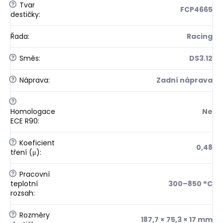
?
Tvar
FCP4665
destičky
:
Řada
:
Racing
?
Směs
:
DS3.12
?
Náprava
:
Zadní náprava
?
Homologace
Ne
ECE R90
:
?
Koeficient
0,48
tření (μ)
:
?
Pracovní
teplotní
300–850 °C
rozsah
:
?
Rozměry
187,7 × 75,3 × 17 mm