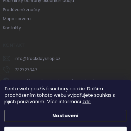
Podmínky ochrany osobních údajů
Prodávané značky
Mapa serveru
Kontakty
KONTAKT
info
@
trackdayshop.cz
732727347
https://www.facebook.com/trackdayshop
Tento web používá soubory cookie. Dalším
trackdayshop
procházením tohoto webu vyjadřujete souhlas s
jejich používáním.. Více informací
zde
.
732727347
Nastavení
Dovolená 31. 7.–8. 8. 2026: e-shop zůstává v
provozu, expedice objednávek však bude v tomto
období omezená. Standardní vyřizování