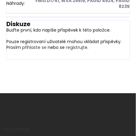
FMSI D1741, WVA 25519, PAGID 4924, PAGID
Náhrady
:
8235
Diskuze
Buďte první, kdo napíše příspěvek k této položce.
Pouze registrovaní uživatelé mohou vkládat příspěvky.
Prosím
přihlaste se
nebo se
registrujte
.
Z
á
p
a
t
í
FACEBOOK