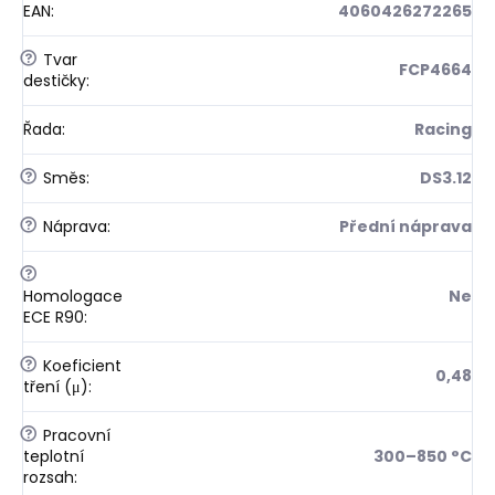
EAN
:
4060426272265
?
Tvar
FCP4664
destičky
:
Řada
:
Racing
?
Směs
:
DS3.12
?
Náprava
:
Přední náprava
?
Homologace
Ne
ECE R90
:
?
Koeficient
0,48
tření (μ)
:
?
Pracovní
teplotní
300–850 °C
rozsah
: