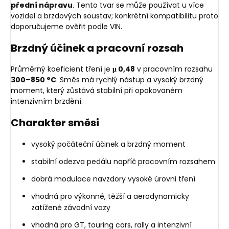
přední nápravu
. Tento tvar se může používat u více
vozidel a brzdových soustav; konkrétní kompatibilitu proto
doporučujeme ověřit podle VIN.
Brzdný účinek a pracovní rozsah
Průměrný koeficient tření je
μ 0,48
v pracovním rozsahu
300–850 °C
. Směs má rychlý nástup a vysoký brzdný
moment, který zůstává stabilní při opakovaném
intenzivním brzdění.
Charakter směsi
vysoký počáteční účinek a brzdný moment
stabilní odezva pedálu napříč pracovním rozsahem
dobrá modulace navzdory vysoké úrovni tření
vhodná pro výkonné, těžší a aerodynamicky
zatížené závodní vozy
vhodná pro GT, touring cars, rally a intenzivní