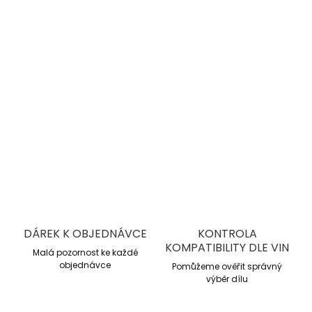
zatížení.
Vysokovýkonná závodní směs
Pracovní rozsah 300–850 °C
Průměrné μ 0,48
Tepelně předupravené GB
DETAILNÍ INFORMACE
ZEPTAT SE
DÁREK K OBJEDNÁVCE
KONTROLA
KOMPATIBILITY DLE VIN
Malá pozornost ke každé
objednávce
Pomůžeme ověřit správný
výběr dílu