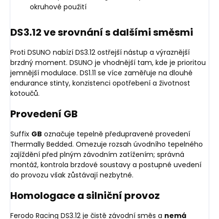
okruhové použití
DS3.12 ve srovnání s dalšími směsmi
Proti DSUNO nabízí DS3.12 ostřejší nástup a výraznější
brzdný moment. DSUNO je vhodnější tam, kde je prioritou
jemnější modulace. DS1.11 se více zaměřuje na dlouhé
endurance stinty, konzistenci opotřebení a životnost
kotoučů.
Provedení GB
Suffix
GB
označuje tepelně předupravené provedení
Thermally Bedded. Omezuje rozsah úvodního tepelného
zajíždění před plným závodním zatížením; správná
montáž, kontrola brzdové soustavy a postupné uvedení
do provozu však zůstávají nezbytné.
Homologace a silniční provoz
Ferodo Racing DS3.12 je čistě závodní směs a
nemá