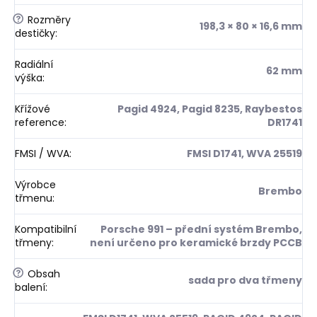
?
Rozměry
198,3 × 80 × 16,6 mm
destičky
:
Radiální
62 mm
výška
:
Křížové
Pagid 4924, Pagid 8235, Raybestos
reference
:
DR1741
FMSI / WVA
:
FMSI D1741, WVA 25519
Výrobce
Brembo
třmenu
:
Kompatibilní
Porsche 991 – přední systém Brembo,
třmeny
:
není určeno pro keramické brzdy PCCB
?
Obsah
sada pro dva třmeny
balení
: