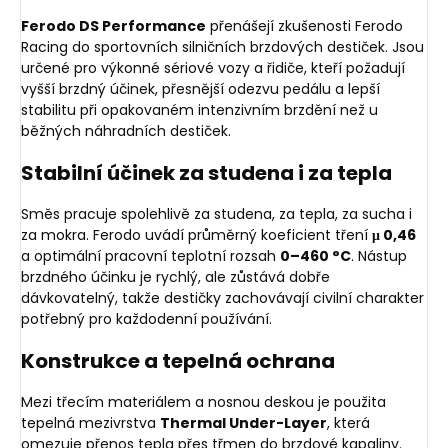
Ferodo DS Performance
přenášejí zkušenosti Ferodo
Racing do sportovních silničních brzdových destiček. Jsou
určené pro výkonné sériové vozy a řidiče, kteří požadují
vyšší brzdný účinek, přesnější odezvu pedálu a lepší
stabilitu při opakovaném intenzivním brzdění než u
běžných náhradních destiček.
Stabilní účinek za studena i za tepla
Směs pracuje spolehlivě za studena, za tepla, za sucha i
za mokra. Ferodo uvádí průměrný koeficient tření
μ 0,46
a optimální pracovní teplotní rozsah
0–460 °C
. Nástup
brzdného účinku je rychlý, ale zůstává dobře
dávkovatelný, takže destičky zachovávají civilní charakter
potřebný pro každodenní používání.
Konstrukce a tepelná ochrana
Mezi třecím materiálem a nosnou deskou je použita
tepelná mezivrstva
Thermal Under-Layer
, která
omezuje přenos tepla přes třmen do brzdové kapaliny.