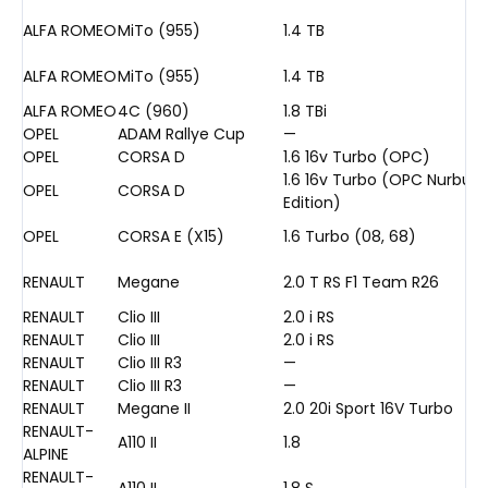
ALFA ROMEO
MiTo (955)
1.4 TB
ALFA ROMEO
MiTo (955)
1.4 TB
ALFA ROMEO
4C (960)
1.8 TBi
OPEL
ADAM Rallye Cup
—
OPEL
CORSA D
1.6 16v Turbo (OPC)
1.6 16v Turbo (OPC Nurburg
OPEL
CORSA D
Edition)
OPEL
CORSA E (X15)
1.6 Turbo (08, 68)
RENAULT
Megane
2.0 T RS F1 Team R26
RENAULT
Clio III
2.0 i RS
RENAULT
Clio III
2.0 i RS
RENAULT
Clio III R3
—
RENAULT
Clio III R3
—
RENAULT
Megane II
2.0 20i Sport 16V Turbo
RENAULT-
A110 II
1.8
ALPINE
RENAULT-
A110 II
1.8 S