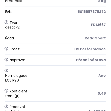
Hmotnost
:
2 kg
EAN
:
5016687376272
?
Tvar
FDS1667
destičky
:
Řada
:
Road Sport
?
Směs
:
DS Performance
?
Náprava
:
Přední náprava
?
Homologace
Ano
ECE R90
:
?
Koeficient
0,46
tření (μ)
:
?
Pracovní