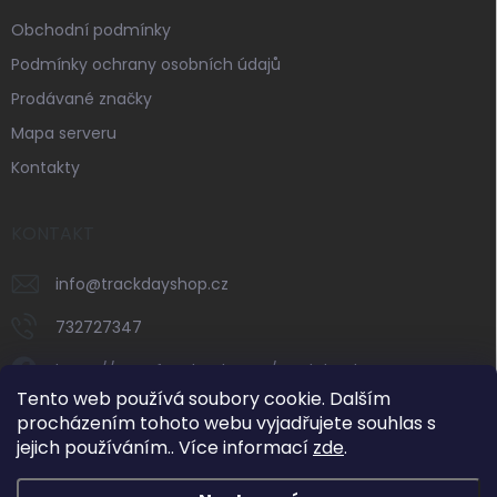
Obchodní podmínky
Podmínky ochrany osobních údajů
Prodávané značky
Mapa serveru
Kontakty
KONTAKT
info
@
trackdayshop.cz
732727347
https://www.facebook.com/trackdayshop
Tento web používá soubory cookie. Dalším
trackdayshop
procházením tohoto webu vyjadřujete souhlas s
jejich používáním.. Více informací
zde
.
732727347