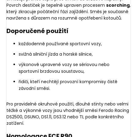
Povrch destiček je tepelně upraven procesem
scorching
,
který zkracuje počáteční fázi zajíždění. Směs je současně
navržena s důrazem na rozumné opotřebení kotoučů.
Doporučené použití
každodenně používané sportovní vozy,
svižná silniční jízda a horské silnice,
výkonově upravené vozy se sériovou nebo
sportovní brzdovou soustavou,
řidiči, kteří nechtějí provozní kompromisy čistě
závodní směsi.
Pro pravidelné okruhové použití, dlouhé stinty nebo velmi
těžké a výkonné vozy jsou vhodnější směsi Ferodo Racing
DS2500, DSUNO, DS1.11, DS3.12 nebo TL podle konkrétního
zatížení.
Homologace ECE R90