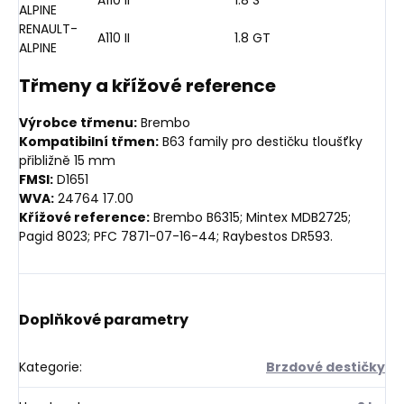
ALPINE
RENAULT-
A110 II
1.8 GT
ALPINE
Třmeny a křížové reference
Výrobce třmenu:
Brembo
Kompatibilní třmen:
B63 family pro destičku tloušťky
přibližně 15 mm
FMSI:
D1651
WVA:
24764 17.00
Křížové reference:
Brembo B6315; Mintex MDB2725;
Pagid 8023; PFC 7871-07-16-44; Raybestos DR593.
Doplňkové parametry
Kategorie
:
Brzdové destičky