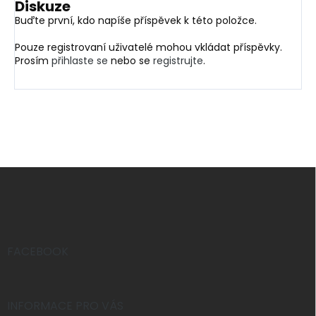
Diskuze
Buďte první, kdo napíše příspěvek k této položce.
Pouze registrovaní uživatelé mohou vkládat příspěvky.
Prosím
přihlaste se
nebo se
registrujte
.
Z
á
p
a
t
í
FACEBOOK
INFORMACE PRO VÁS