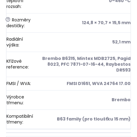
teplotní
0–460 °C
rozsah
:
?
Rozměry
124,8 × 70,7 × 15,5 mm
destičky
:
Radiální
52,1 mm
výška
:
Brembo B6315, Mintex MDB2725, Pagid
Křížové
8023, PFC 7871-07-16-44, Raybestos
reference
:
DR593
FMSI / WVA
:
FMSI D1651, WVA 24764 17.00
Výrobce
Brembo
třmenu
:
Kompatibilní
B63 family (pro tloušťku 15 mm)
třmeny
: