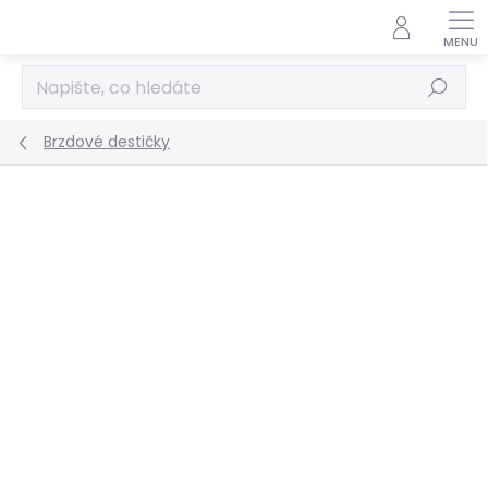
Přejít
na
obsah
Hledat
Brzdové destičky