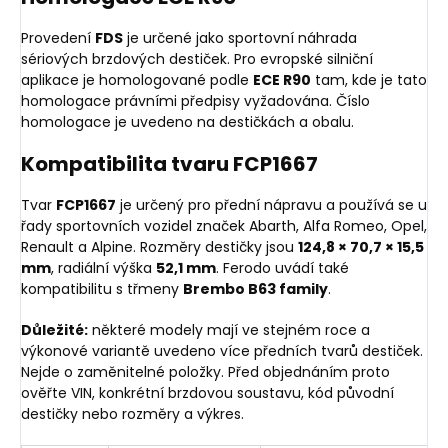
Provedení
FDS
je určené jako sportovní náhrada
sériových brzdových destiček. Pro evropské silniční
aplikace je homologované podle
ECE R90
tam, kde je tato
homologace právními předpisy vyžadována. Číslo
homologace je uvedeno na destičkách a obalu.
Kompatibilita tvaru FCP1667
Tvar
FCP1667
je určený pro přední nápravu a používá se u
řady sportovních vozidel značek Abarth, Alfa Romeo, Opel,
Renault a Alpine. Rozměry destičky jsou
124,8 × 70,7 × 15,5
mm
, radiální výška
52,1 mm
. Ferodo uvádí také
kompatibilitu s třmeny
Brembo B63 family
.
Důležité:
některé modely mají ve stejném roce a
výkonové variantě uvedeno více předních tvarů destiček.
Nejde o zaměnitelné položky. Před objednáním proto
ověřte VIN, konkrétní brzdovou soustavu, kód původní
destičky nebo rozměry a výkres.