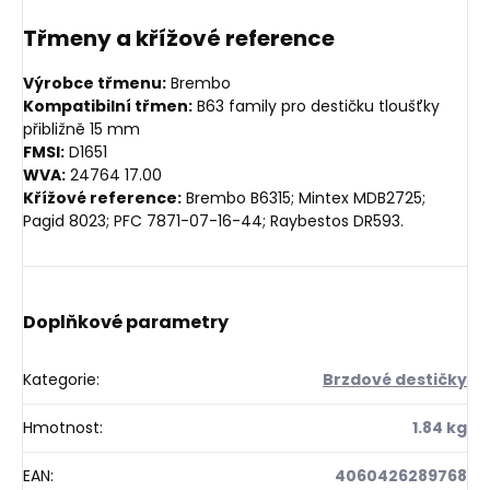
Třmeny a křížové reference
Výrobce třmenu:
Brembo
Kompatibilní třmen:
B63 family pro destičku tloušťky
přibližně 15 mm
FMSI:
D1651
WVA:
24764 17.00
Křížové reference:
Brembo B6315; Mintex MDB2725;
Pagid 8023; PFC 7871-07-16-44; Raybestos DR593.
Doplňkové parametry
Kategorie
:
Brzdové destičky
Hmotnost
:
1.84 kg
EAN
:
4060426289768