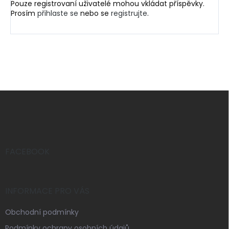
Pouze registrovaní uživatelé mohou vkládat příspěvky.
Prosím
přihlaste se
nebo se
registrujte
.
Z
á
p
a
t
í
FACEBOOK
INFORMACE PRO VÁS
Obchodní podmínky
Podmínky ochrany osobních údajů