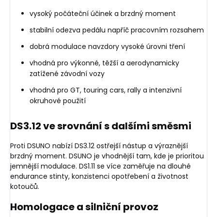
vysoký počáteční účinek a brzdný moment
stabilní odezva pedálu napříč pracovním rozsahem
dobrá modulace navzdory vysoké úrovni tření
vhodná pro výkonné, těžší a aerodynamicky
zatížené závodní vozy
vhodná pro GT, touring cars, rally a intenzivní
okruhové použití
DS3.12 ve srovnání s dalšími směsmi
Proti DSUNO nabízí DS3.12 ostřejší nástup a výraznější
brzdný moment. DSUNO je vhodnější tam, kde je prioritou
jemnější modulace. DS1.11 se více zaměřuje na dlouhé
endurance stinty, konzistenci opotřebení a životnost
kotoučů.
Homologace a silniční provoz