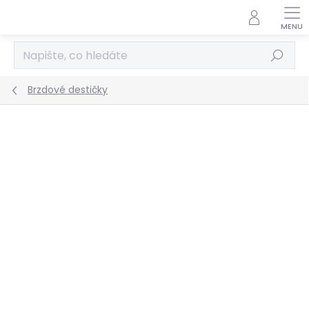
Přejít
na
obsah
Hledat
Brzdové destičky