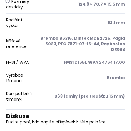
?
Rozměry
124,8 × 70,7 × 15,5 mm
destičky
:
Radiální
52,1 mm
výška
:
Brembo B6315, Mintex MDB2725, Pagid
Křížové
8023, PFC 7871-07-16-44, Raybestos
reference
:
DR593
FMSI / WVA
:
FMSI D1651, WVA 24764 17.00
Výrobce
Brembo
třmenu
:
Kompatibilní
B63 family (pro tloušťku 15 mm)
třmeny
:
Diskuze
Buďte první, kdo napíše příspěvek k této položce.