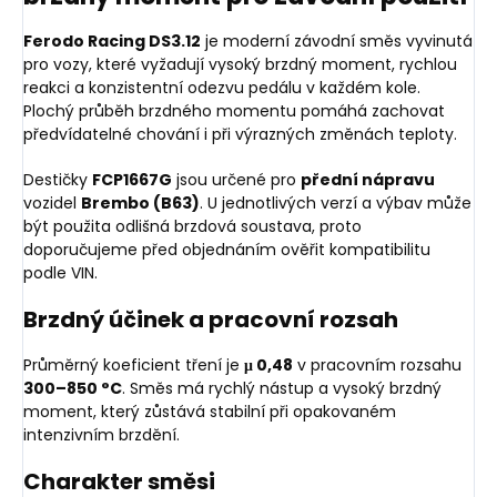
Ferodo Racing DS3.12
je moderní závodní směs vyvinutá
pro vozy, které vyžadují vysoký brzdný moment, rychlou
reakci a konzistentní odezvu pedálu v každém kole.
Plochý průběh brzdného momentu pomáhá zachovat
předvídatelné chování i při výrazných změnách teploty.
Destičky
FCP1667G
jsou určené pro
přední nápravu
vozidel
Brembo (B63)
. U jednotlivých verzí a výbav může
být použita odlišná brzdová soustava, proto
doporučujeme před objednáním ověřit kompatibilitu
podle VIN.
Brzdný účinek a pracovní rozsah
Průměrný koeficient tření je
μ 0,48
v pracovním rozsahu
300–850 °C
. Směs má rychlý nástup a vysoký brzdný
moment, který zůstává stabilní při opakovaném
intenzivním brzdění.
Charakter směsi