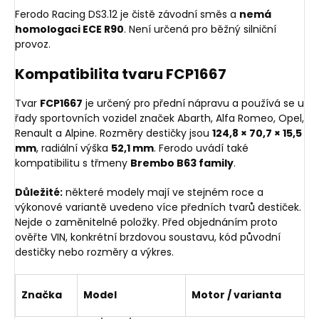
Ferodo Racing DS3.12 je čistě závodní směs a
nemá
homologaci ECE R90
. Není určená pro běžný silniční
provoz.
Kompatibilita tvaru FCP1667
Tvar
FCP1667
je určený pro přední nápravu a používá se u
řady sportovních vozidel značek Abarth, Alfa Romeo, Opel,
Renault a Alpine. Rozměry destičky jsou
124,8 × 70,7 × 15,5
mm
, radiální výška
52,1 mm
. Ferodo uvádí také
kompatibilitu s třmeny
Brembo B63 family
.
Důležité:
některé modely mají ve stejném roce a
výkonové variantě uvedeno více předních tvarů destiček.
Nejde o zaměnitelné položky. Před objednáním proto
ověřte VIN, konkrétní brzdovou soustavu, kód původní
destičky nebo rozměry a výkres.
Značka
Model
Motor / varianta