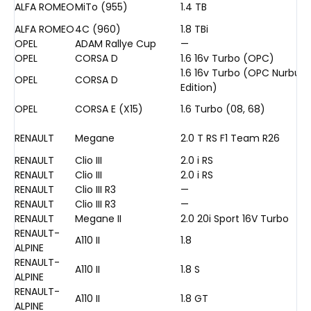
ALFA ROMEO
MiTo (955)
1.4 TB
ALFA ROMEO
4C (960)
1.8 TBi
OPEL
ADAM Rallye Cup
—
OPEL
CORSA D
1.6 16v Turbo (OPC)
1.6 16v Turbo (OPC Nurburg
OPEL
CORSA D
Edition)
OPEL
CORSA E (X15)
1.6 Turbo (08, 68)
RENAULT
Megane
2.0 T RS F1 Team R26
RENAULT
Clio III
2.0 i RS
RENAULT
Clio III
2.0 i RS
RENAULT
Clio III R3
—
RENAULT
Clio III R3
—
RENAULT
Megane II
2.0 20i Sport 16V Turbo
RENAULT-
A110 II
1.8
ALPINE
RENAULT-
A110 II
1.8 S
ALPINE
RENAULT-
A110 II
1.8 GT
ALPINE