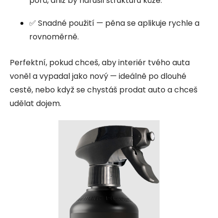
pórů, aniž by narušil strukturu kůže.
✅ Snadné použití — pěna se aplikuje rychle a
rovnoměrně.
Perfektní, pokud chceš, aby interiér tvého auta
voněl a vypadal jako nový — ideálně po dlouhé
cestě, nebo když se chystáš prodat auto a chceš
udělat dojem.