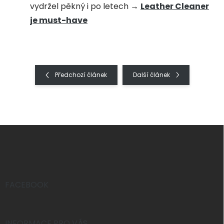
vydržel pěkný i po letech →
Leather Cleaner
je must-have
Předchozí článek
Další článek
Z
á
p
a
t
í
FACEBOOK
INFORMACE PRO VÁS