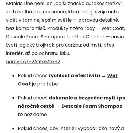
Maniac Line není jen „další značka autokosmetiky“.
Je to volba pro nadšence, kteří chtějí svoje auto
vidět v tom nejlepším světle — opravdu detailně,
bez kompromisů. Produkty z této řady — Wet Coat,
Descale Foam Shampoo i Leather Cleaner — navíc
tvoří logický trojkrok pro údržbu: od mytí, přes
interiér, až po ochranu laku.
namyti.cz
+2
AutoMax
+2
Pokud chceš
rychlost a efektivitu
→
Wet
Coat
je pro tebe
Pokud chceš
dokonalé a bezpečné mytí i po
náročné cestě
→
Descale Foam Shampoo
tě nezklame
Pokud chceš, aby interiér vypadal jako nový a