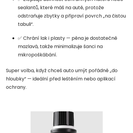
sealantů, které máš na autě, protože
odstraňuje zbytky a připraví povrch „na čistou
tabuli“.
✅ Chrání lak i plasty — pěna je dostatečně
mazlavá, takže minimalizuje šanci na
mikropoškábání.
Super volba, když chceš auto umýt pořádně „do
hloubky“ — ideální před leštěním nebo aplikací
ochrany.