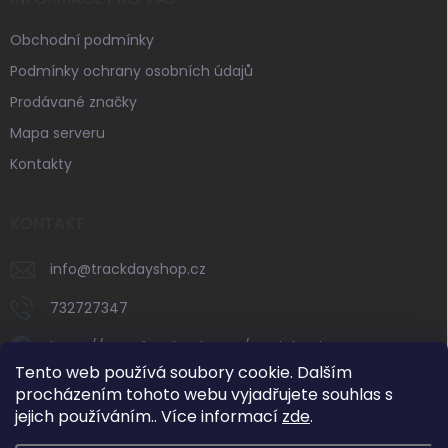
Obchodní podmínky
Podmínky ochrany osobních údajů
Prodávané značky
Mapa serveru
Kontakty
KONTAKT
info
@
trackdayshop.cz
732727347
https://www.facebook.com/trackdayshop
Tento web používá soubory cookie. Dalším
trackdayshop
procházením tohoto webu vyjadřujete souhlas s
jejich používáním.. Více informací
zde
.
732727347