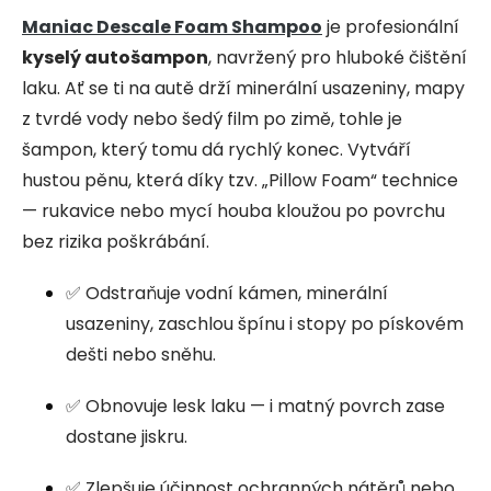
Maniac Descale Foam Shampoo
je profesionální
kyselý autošampon
, navržený pro hluboké čištění
laku. Ať se ti na autě drží minerální usazeniny, mapy
z tvrdé vody nebo šedý film po zimě, tohle je
šampon, který tomu dá rychlý konec. Vytváří
hustou pěnu, která díky tzv. „Pillow Foam“ technice
— rukavice nebo mycí houba kloužou po povrchu
bez rizika poškrábání.
✅ Odstraňuje vodní kámen, minerální
usazeniny, zaschlou špínu i stopy po pískovém
dešti nebo sněhu.
✅ Obnovuje lesk laku — i matný povrch zase
dostane jiskru.
✅ Zlepšuje účinnost ochranných nátěrů nebo