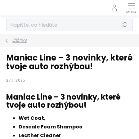
Přejít
na
obsah
Hledat
Články
Maniac Line – 3 novinky, které
tvoje auto rozhýbou!
27.11.2025
Maniac Line – 3 novinky, které
tvoje auto rozhýbou!
Wet Coat,
Descale Foam Shampoo
Leather Cleaner