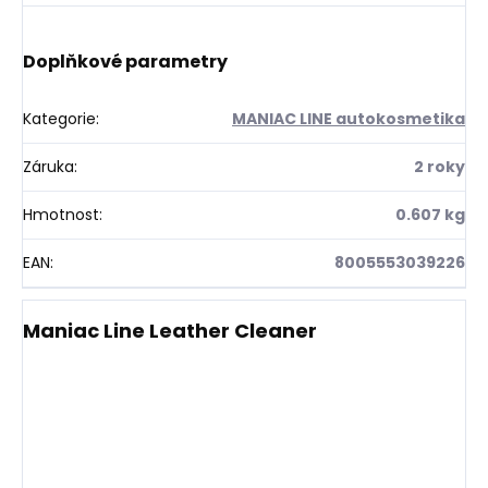
Doplňkové parametry
Kategorie
:
MANIAC LINE autokosmetika
Záruka
:
2 roky
Hmotnost
:
0.607 kg
EAN
:
8005553039226
Maniac Line Leather Cleaner