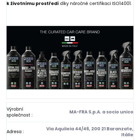
k
životnímu prostředí
díky náročné certifikaci ISO14001.
Výrobní
MA-FRA S.p.A. a socio unico
společnost
:
Via Aquileia 44/46, 200 21 Baranzate,
Adresa
:
Itálie