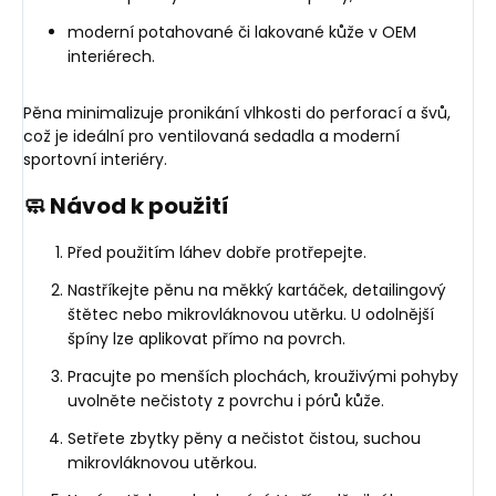
moderní potahované či lakované kůže v OEM
interiérech.
Pěna minimalizuje pronikání vlhkosti do perforací a švů,
což je ideální pro ventilovaná sedadla a moderní
sportovní interiéry.
🧼 Návod k použití
Před použitím láhev dobře protřepejte.
Nastříkejte pěnu na měkký kartáček, detailingový
štětec nebo mikrovláknovou utěrku. U odolnější
špíny lze aplikovat přímo na povrch.
Pracujte po menších plochách, krouživými pohyby
uvolněte nečistoty z povrchu i pórů kůže.
Setřete zbytky pěny a nečistot čistou, suchou
mikrovláknovou utěrkou.