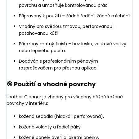
povrchu a umožňuje kontrolovanou práci.
Připravený k použití – žádné ředění, žádné míchání.
Vhodný pro světlou, tmavou, perforovanou i
potahovanou kůži.
Přirozený matný finish – bez lesku, voskové vrstvy
nebo lepivého pocitu.
Dodáván s profesionálním pěnovým
rozprašovačem pro přesnou aplikaci.
🎯 Použití a vhodné povrchy
Leather Cleaner je vhodný pro všechny běžné kožené
povrchy v interiéru:
kožená sedadla (hladká i perforovaná),
kožené volanty a řadicí páky,
kožené panely dveří a loketní opěrky,