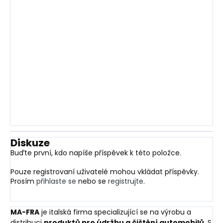
Diskuze
Buďte první, kdo napíše příspěvek k této položce.
Pouze registrovaní uživatelé mohou vkládat příspěvky.
Prosím
přihlaste se
nebo se
registrujte
.
MA-FRA
je italská firma specializující se na výrobu a
distribuci
produktů pro údržbu a čištění automobilů
. S