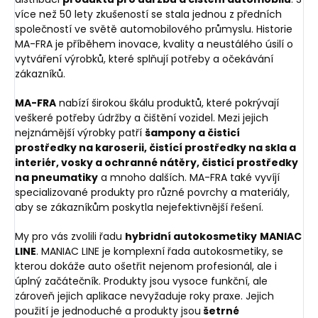
více než 50 lety zkušeností se stala jednou z předních
společností ve světě automobilového průmyslu. Historie
MA-FRA je příběhem inovace, kvality a neustálého úsilí o
vytváření výrobků, které splňují potřeby a očekávání
zákazníků.
MA-FRA
nabízí širokou škálu produktů, které pokrývají
veškeré potřeby údržby a čištění vozidel. Mezi jejich
nejznámější výrobky patří
šampony a čisticí
prostředky na karoserii, čistící prostředky na skla a
interiér, vosky a ochranné nátěry, čisticí prostředky
na pneumatiky
a mnoho dalších. MA-FRA také vyvíjí
specializované produkty pro různé povrchy a materiály,
aby se zákazníkům poskytla nejefektivnější řešení.
My pro vás zvolili řadu
hybridní autokosmetiky
MANIAC
LINE
. MANIAC LINE je komplexní řada autokosmetiky, se
kterou dokáže auto ošetřit nejenom profesionál, ale i
úplný začátečník. Produkty jsou vysoce funkční, ale
zároveň jejich aplikace nevyžaduje roky praxe. Jejich
použití je jednoduché a produkty jsou
šetrné