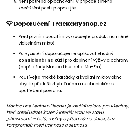
Není potřeba oplachování. V případě silného
znečištění postup opakujte.
💡 Doporučení Trackdayshop.cz
Před prvním použitím vyzkoušejte produkt na méně
viditelném místě.
Po vyčištění doporučujeme aplikovat vhodný
kondicionér na kůži
pro doplnění výživy a ochrany
(např. z řady Maniac Line nebo Ma-Fra).
Používejte měkké kartáčky a kvalitní mikrovlákno,
abyste předešli zbytečnému mechanickému
opotřebení povrchu.
Maniac Line Leather Cleaner je ideální volbou pro všechny,
kteří chtějí udržet kožený interiér vozu ve stavu
„showroom“ – čistý, matný a příjemný na dotek, bez
kompromisů mezi účinností a šetrností.