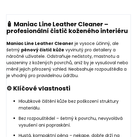
🧴 Maniac Line Leather Cleaner –
profesionální čistič koženého interiéru
Maniac Line Leather Cleaner
je vysoce účinný, ale
šetrný
pěnový čistič kůže
vyvinutý pro detailery a
náročné uživatele. Odstraňuje nečistoty, mastnotu a
usazeniny z kožených povrchů, aniž by je vysušoval nebo
měnil jejich přirozený vzhled. Neobsahuje rozpouštědla a
je vhodný pro pravidelnou údržbu.
⚙️ Klíčové vlastnosti
Hloubkové čištění kůže bez poškození struktury
materiálu.
Bez rozpouštědel – šetrný k povrchu, nevyvolává
vysušení ani popraskání.
Hustá, kompaktní pěna – nekape, dobře drží na