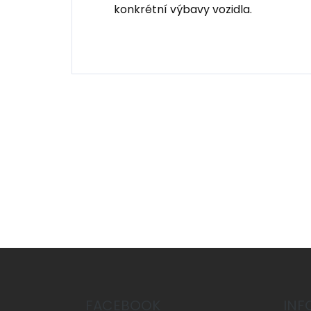
konkrétní výbavy vozidla.
Z
á
p
a
FACEBOOK
INF