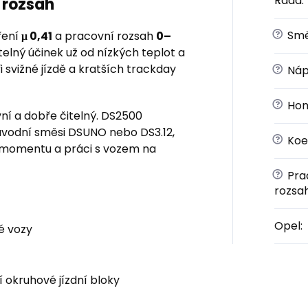
Řada
:
 rozsah
?
Sm
ření
μ 0,41
a pracovní rozsah
0–
telný účinek už od nízkých teplot a
 svižné jízdě a kratších trackday
?
Náp
?
Hom
ní a dobře čitelný. DS2500
závodní směsi DSUNO nebo DS3.12,
?
Koef
 momentu a práci s vozem na
?
Prac
rozsa
Opel
:
é vozy
í okruhové jízdní bloky