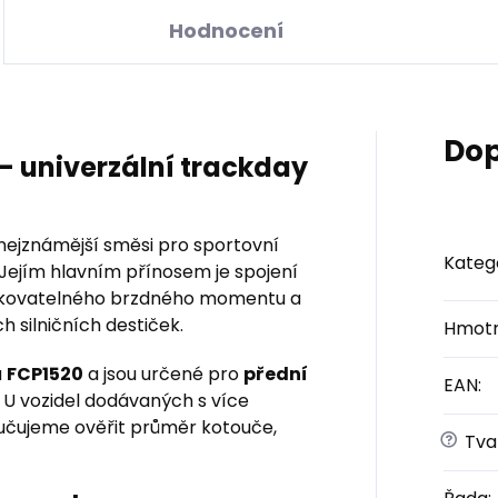
Hodnocení
Dop
– univerzální trackday
nejznámější směsi pro sportovní
Kateg
. Jejím hlavním přínosem je spojení
ávkovatelného brzdného momentu a
h silničních destiček.
Hmotn
u
FCP1520
a jsou určené pro
přední
EAN
:
. U vozidel dodávaných s více
učujeme ověřit průměr kotouče,
?
Tvar