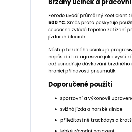
Brzdný účinek a pracovní
Ferodo uvádí průměrný koeficient t
500 °C
. Směs proto poskytuje použi
současně zvládá tepelné zatížení při
jízdních blocích.
Nástup brzdného účinku je progresiv
nepůsobí tak agresivně jako vyšší 
což usnadňuje dávkování brzdného
hranici přilnavosti pneumatik.
Doporučené použití
sportovní a výkonově upraven
svižná jízda a horské silnice
příležitostné trackdays a kratš
lehké závodní nasazení