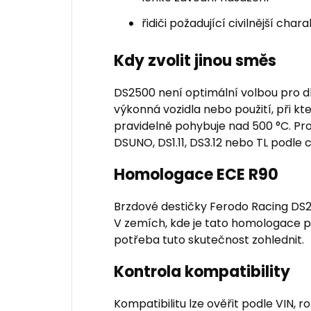
řidiči požadující civilnější cha
Kdy zvolit jinou směs
DS2500 není optimální volbou pro dl
výkonná vozidla nebo použití, při k
pravidelně pohybuje nad 500 °C. Pro 
DSUNO, DS1.11, DS3.12 nebo TL podle 
Homologace ECE R90
Brzdové destičky Ferodo Racing D
V zemích, kde je tato homologace pr
potřeba tuto skutečnost zohlednit.
Kontrola kompatibility
Kompatibilitu lze ověřit podle VIN,