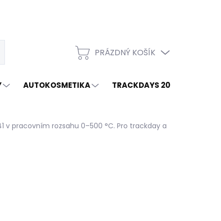
PRÁZDNÝ KOŠÍK
t
NÁKUPNÍ
KOŠÍK
Y
AUTOKOSMETIKA
TRACKDAYS 2026
ZNAČ
1 v pracovním rozsahu 0–500 °C. Pro trackday a