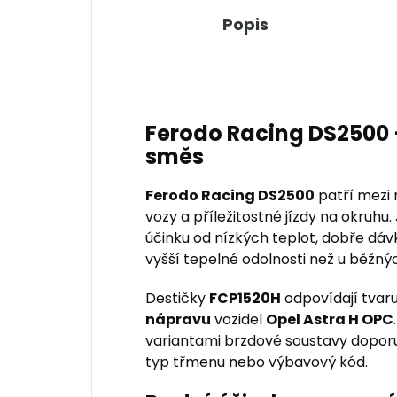
Popis
Ferodo Racing DS2500 
směs
Ferodo Racing DS2500
patří mezi 
vozy a příležitostné jízdy na okruhu
účinku od nízkých teplot, dobře d
vyšší tepelné odolnosti než u běžnýc
Destičky
FCP1520H
odpovídají tvar
nápravu
vozidel
Opel Astra H OPC
variantami brzdové soustavy dopor
typ třmenu nebo výbavový kód.