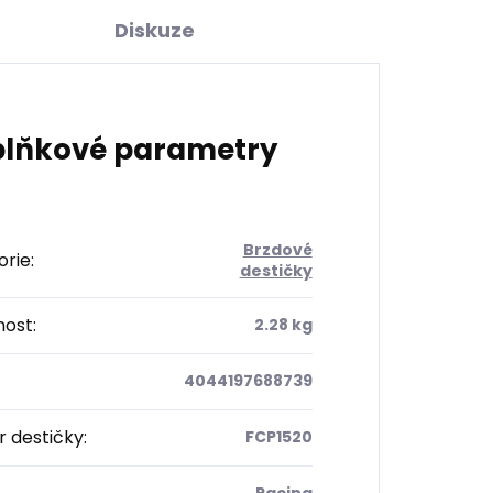
Diskuze
lňkové parametry
Brzdové
orie
:
destičky
ost
:
2.28 kg
4044197688739
 destičky
:
FCP1520
Racing