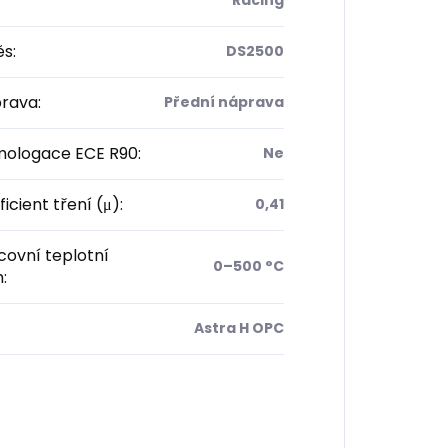
ěs
:
DS2500
rava
:
Přední náprava
ologace ECE R90
:
Ne
icient tření (μ)
:
0,41
ovní teplotní
0–500 °C
h
:
Astra H OPC