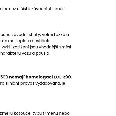
rakter než u čistě závodních směsí
ouhé závodní stinty, velmi těžká a
terém se teplota destiček
vyšší zatížení jsou vhodnější směsi
charakteru vozu a použití.
S2500
nemají homologaci ECE R90
.
o silniční provoz vyžadována, je
 rozměru kotouče, typu třmenu nebo