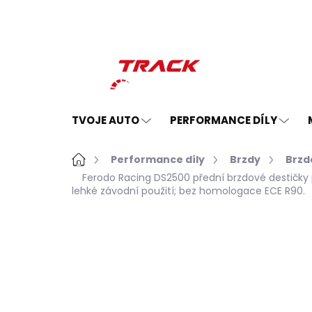
Přejít
na
obsah
TVOJE AUTO
PERFORMANCE DÍLY
Domů
Performance díly
Brzdy
Brzd
Ferodo Racing DS2500 přední brzdové destičky
lehké závodní použití; bez homologace ECE R90.
Neohodnoceno
Podrobnosti hodno