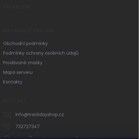
t
í
FACEBOOK
INFORMACE PRO VÁS
Obchodní podmínky
Podmínky ochrany osobních údajů
Prodávané značky
Mapa serveru
Kontakty
KONTAKT
info
@
trackdayshop.cz
732727347
https://www.facebook.com/trackdayshop