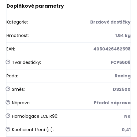
Doplňkové parametry
Kategorie
:
Brzdové destičky
Hmotnost
:
1.54 kg
EAN
:
4060426462598
?
Tvar destičky
:
FCP5508
Řada
:
Racing
?
Směs
:
DS2500
?
Náprava
:
Přední náprava
?
Homologace ECE R90
:
Ne
?
Koeficient tření (μ)
:
0,41