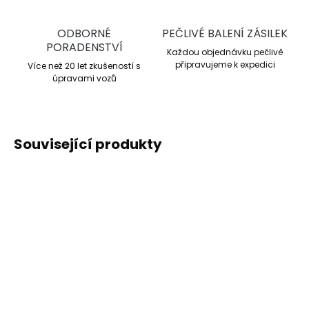
ODBORNÉ
PEČLIVÉ BALENÍ ZÁSILEK
PORADENSTVÍ
Každou objednávku pečlivě
připravujeme k expedici
Více než 20 let zkušeností s
úpravami vozů
Související produkty
NOVINKA
TIP
SKLADEM
(3 KS)
SKLADEM
(>5 KS)