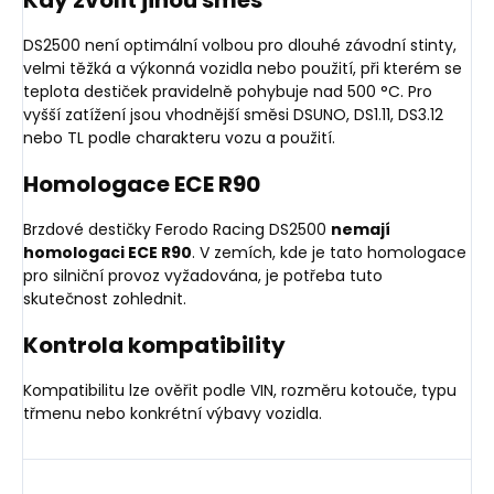
Kdy zvolit jinou směs
DS2500 není optimální volbou pro dlouhé závodní stinty,
velmi těžká a výkonná vozidla nebo použití, při kterém se
teplota destiček pravidelně pohybuje nad 500 °C. Pro
vyšší zatížení jsou vhodnější směsi DSUNO, DS1.11, DS3.12
nebo TL podle charakteru vozu a použití.
Homologace ECE R90
Brzdové destičky Ferodo Racing DS2500
nemají
homologaci ECE R90
. V zemích, kde je tato homologace
pro silniční provoz vyžadována, je potřeba tuto
skutečnost zohlednit.
Kontrola kompatibility
Kompatibilitu lze ověřit podle VIN, rozměru kotouče, typu
třmenu nebo konkrétní výbavy vozidla.