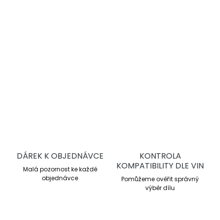
stabilní výkon při opakovaném intenzivním brzdění.
Trackday a lehký motorsport
Pracovní rozsah 0–500 °C
Průměrné μ 0,41
Účinné od nízkých teplot
DETAILNÍ INFORMACE
ZEPTAT SE
DÁREK K OBJEDNÁVCE
KONTROLA
KOMPATIBILITY DLE VIN
Malá pozornost ke každé
objednávce
Pomůžeme ověřit správný
výběr dílu