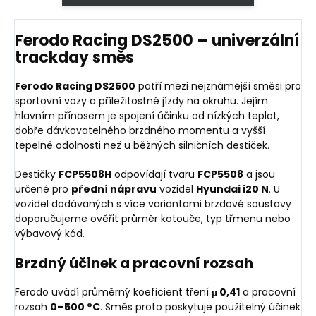
Ferodo Racing DS2500 – univerzální
trackday směs
Ferodo Racing DS2500
patří mezi nejznámější směsi pro
sportovní vozy a příležitostné jízdy na okruhu. Jejím
hlavním přínosem je spojení účinku od nízkých teplot,
dobře dávkovatelného brzdného momentu a vyšší
tepelné odolnosti než u běžných silničních destiček.
Destičky
FCP5508H
odpovídají tvaru
FCP5508
a jsou
určené pro
přední nápravu
vozidel
Hyundai i20 N
. U
vozidel dodávaných s více variantami brzdové soustavy
doporučujeme ověřit průměr kotouče, typ třmenu nebo
výbavový kód.
Brzdný účinek a pracovní rozsah
Ferodo uvádí průměrný koeficient tření
μ 0,41
a pracovní
rozsah
0–500 °C
. Směs proto poskytuje použitelný účinek