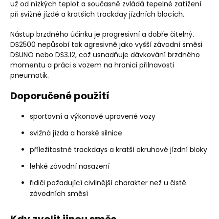
už od nízkých teplot a současně zvládá tepelné zatížení
při svižné jízdě a kratších trackday jízdních blocích.
Nástup brzdného účinku je progresivní a dobře čitelný.
DS2500 nepůsobí tak agresivně jako vyšší závodní směsi
DSUNO nebo DS3.12, což usnadňuje dávkování brzdného
momentu a práci s vozem na hranici přilnavosti
pneumatik.
Doporučené použití
sportovní a výkonově upravené vozy
svižná jízda a horské silnice
příležitostné trackdays a kratší okruhové jízdní bloky
lehké závodní nasazení
řidiči požadující civilnější charakter než u čistě
závodních směsí