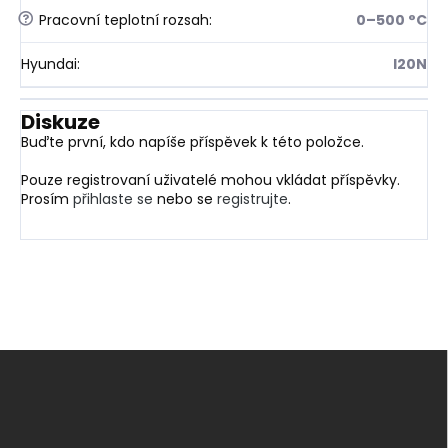
?
Pracovní teplotní rozsah
:
0–500 °C
Hyundai
:
I20N
Diskuze
Buďte první, kdo napíše příspěvek k této položce.
Pouze registrovaní uživatelé mohou vkládat příspěvky.
Prosím
přihlaste se
nebo se
registrujte
.
Z
á
p
a