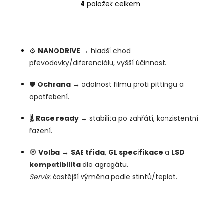
4
položek celkem
O
v
l
á
d
⚙️
NANODRIVE
→ hladší chod
a
převodovky/diferenciálu, vyšší účinnost.
c
í
p
🛡️
Ochrana
→ odolnost filmu proti pittingu a
r
opotřebení.
v
k
🌡️
Race ready
→ stabilita po zahřátí, konzistentní
y
v
řazení.
ý
p
🧭
Volba
→
SAE třída
,
GL specifikace
a
LSD
i
kompatibilita
dle agregátu.
s
u
Servis:
častější výměna podle stintů/teplot.