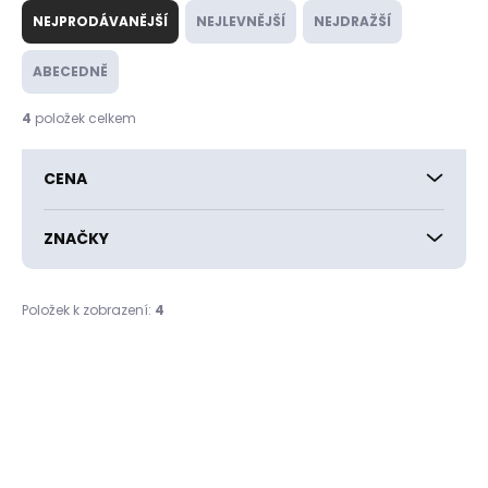
a
NEJPRODÁVANĚJŠÍ
NEJLEVNĚJŠÍ
NEJDRAŽŠÍ
z
e
ABECEDNĚ
n
í
4
položek celkem
p
r
CENA
o
d
u
ZNAČKY
k
t
ů
Položek k zobrazení:
4
V
ý
p
i
s
p