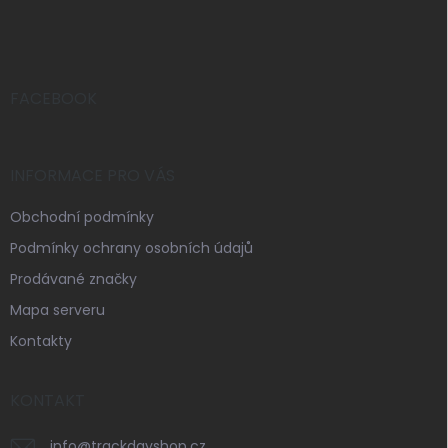
á
p
a
t
í
FACEBOOK
INFORMACE PRO VÁS
Obchodní podmínky
Podmínky ochrany osobních údajů
Prodávané značky
Mapa serveru
Kontakty
KONTAKT
info
@
trackdayshop.cz