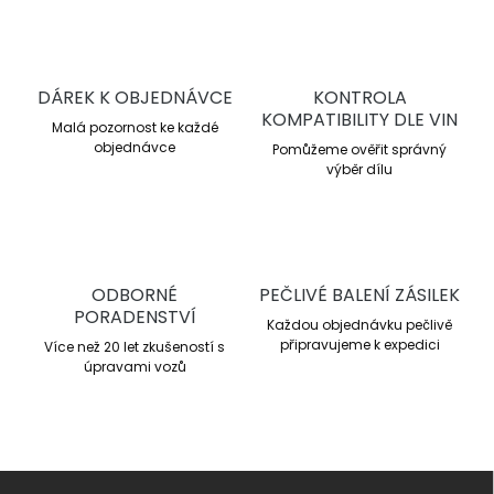
DÁREK K OBJEDNÁVCE
KONTROLA
KOMPATIBILITY DLE VIN
Malá pozornost ke každé
objednávce
Pomůžeme ověřit správný
výběr dílu
ODBORNÉ
PEČLIVÉ BALENÍ ZÁSILEK
PORADENSTVÍ
Každou objednávku pečlivě
připravujeme k expedici
Více než 20 let zkušeností s
úpravami vozů
Z