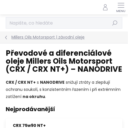
Přejít
na
obsah
Hledat
Millers Oils Motorsport | závodní oleje
Převodové a diferenciálové
oleje Millers Oils Motorsport
(CRX / CRX NT+) – NANODRIVE
CRX / CRX NT+
s
NANODRIVE
snižují ztráty a zlepšují
ochranu soukolí, s konzistentním řazením i při extrémním
zatížení
na okruhu
.
Nejprodávanější
CRX 75w90 NT+