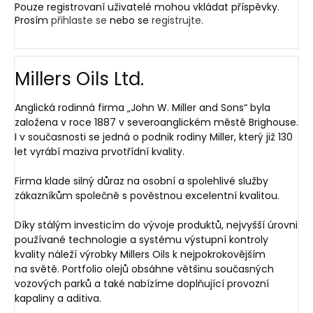
Pouze registrovaní uživatelé mohou vkládat příspěvky.
Prosím
přihlaste se
nebo se
registrujte
.
Millers Oils Ltd.
Anglická rodinná firma „John W. Miller and Sons“ byla
založena v roce 1887 v severoanglickém městě Brighouse.
I v současnosti se jedná o podnik rodiny Miller, který již 130
let vyrábí maziva prvotřídní kvality.
Firma klade silný důraz na osobní a spolehlivé služby
zákazníkům společně s pověstnou excelentní kvalitou.
Díky stálým investicím do vývoje produktů, nejvyšší úrovni
používané technologie a systému výstupní kontroly
kvality náleží výrobky Millers Oils k nejpokrokovějším
na světě. Portfolio olejů obsáhne většinu současných
vozových parků a také nabízíme doplňující provozní
kapaliny a aditiva.