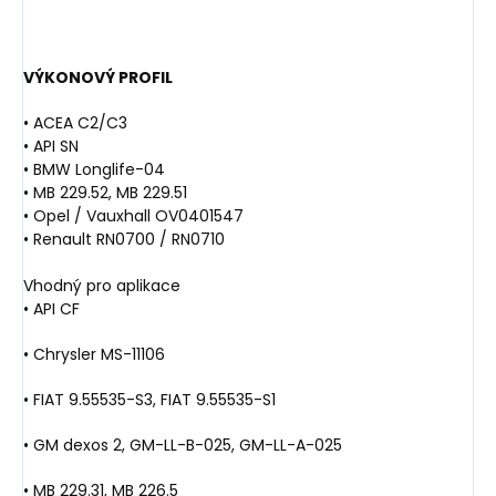
VÝKONOVÝ PROFIL
• ACEA C2/C3
• API SN
• BMW Longlife-04
• MB 229.52, MB 229.51
• Opel / Vauxhall OV0401547
• Renault RN0700 / RN0710
Vhodný pro aplikace
• API CF
• Chrysler MS-11106
• FIAT 9.55535-S3, FIAT 9.55535-S1
• GM dexos 2, GM-LL-B-025, GM-LL-A-025
• MB 229.31, MB 226.5