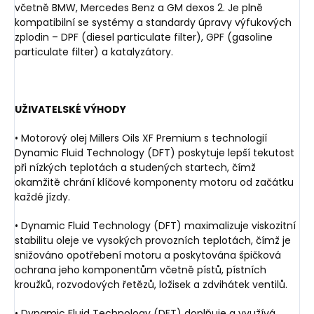
včetně BMW, Mercedes Benz a GM dexos 2. Je plně
kompatibilní se systémy a standardy úpravy výfukových
zplodin – DPF (diesel particulate filter), GPF (gasoline
particulate filter) a katalyzátory.
UŽIVATELSKÉ VÝHODY
• Motorový olej Millers Oils XF Premium s technologií
Dynamic Fluid Technology (DFT) poskytuje lepší tekutost
při nízkých teplotách a studených startech, čímž
okamžitě chrání klíčové komponenty motoru od začátku
každé jízdy.
• Dynamic Fluid Technology (DFT) maximalizuje viskozitní
stabilitu oleje ve vysokých provozních teplotách, čímž je
snižováno opotřebení motoru a poskytována špičková
ochrana jeho komponentům včetně pístů, pístních
kroužků, rozvodových řetězů, ložisek a zdvihátek ventilů.
• Dynamic Fluid Technology (DFT) doplňuje a využívá