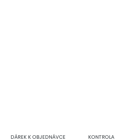
VARIANTA
MŮŽEME DORUČIT DO:
ZVOLTE VARIANTU
MOŽNOSTI DORUČENÍ
−
+
Přidat do košíku
Vysoce výkonný plně syntetický olej typu Mid SAPS vhodný
pro moderní benzínové, naftové a hybridní motory.
DETAILNÍ INFORMACE
ZEPTAT SE
DÁREK K OBJEDNÁVCE
KONTROLA