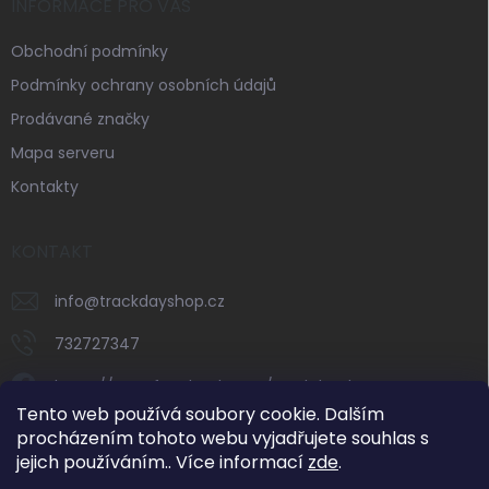
INFORMACE PRO VÁS
Obchodní podmínky
Podmínky ochrany osobních údajů
Prodávané značky
Mapa serveru
Kontakty
KONTAKT
info
@
trackdayshop.cz
732727347
https://www.facebook.com/trackdayshop
Tento web používá soubory cookie. Dalším
trackdayshop
procházením tohoto webu vyjadřujete souhlas s
jejich používáním.. Více informací
zde
.
732727347