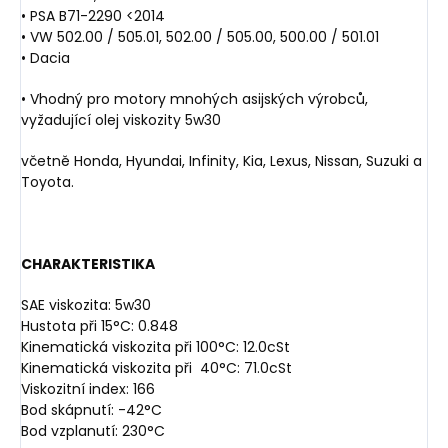
• PSA B71-2290 <2014
• VW 502.00 / 505.01, 502.00 / 505.00, 500.00 / 501.01
• Dacia
• Vhodný pro motory mnohých asijských výrobců,
vyžadující olej viskozity 5w30
včetně Honda, Hyundai, Infinity, Kia, Lexus, Nissan, Suzuki a
Toyota.
CHARAKTERISTIKA
SAE viskozita: 5w30
Hustota při 15°C: 0.848
Kinematická viskozita při 100°C: 12.0cSt
Kinematická viskozita při 40°C: 71.0cSt
Viskozitní index: 166
Bod skápnutí: -42°C
Bod vzplanutí: 230°C