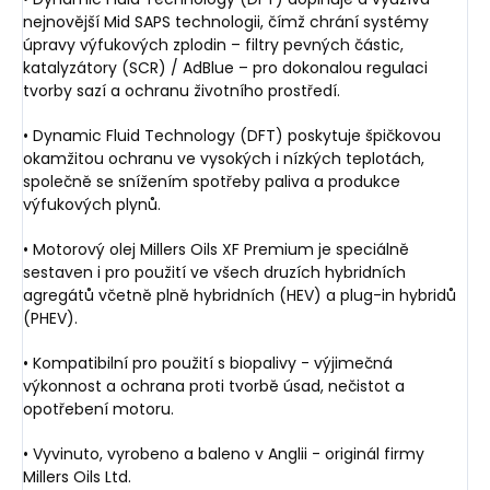
nejnovější Mid SAPS technologii, čímž chrání systémy
úpravy výfukových zplodin – filtry pevných částic,
katalyzátory (SCR) / AdBlue – pro dokonalou regulaci
tvorby sazí a ochranu životního prostředí.
• Dynamic Fluid Technology (DFT) poskytuje špičkovou
okamžitou ochranu ve vysokých i nízkých teplotách,
společně se snížením spotřeby paliva a produkce
výfukových plynů.
• Motorový olej Millers Oils XF Premium je speciálně
sestaven i pro použití ve všech druzích hybridních
agregátů včetně plně hybridních (HEV) a plug-in hybridů
(PHEV).
• Kompatibilní pro použití s biopalivy - výjimečná
výkonnost a ochrana proti tvorbě úsad, nečistot a
opotřebení motoru.
• Vyvinuto, vyrobeno a baleno v Anglii - originál firmy
Millers Oils Ltd.