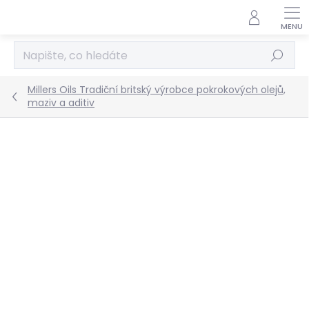
Přejít
na
obsah
Hledat
Millers Oils Tradiční britský výrobce pokrokových olejů,
maziv a aditiv
Podrobnosti hodnocení
Neohodnoceno
ZNAČKA:
MILLERS OILS