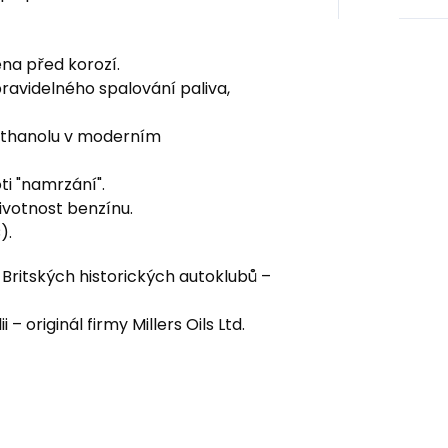
éna před korozí.
ravidelného spalování paliva,
 ethanolu v moderním
i "namrzání".
životnost benzínu.
).
Britských historických autoklubů –
– originál firmy Millers Oils Ltd.