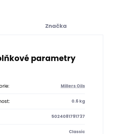
Značka
lňkové parametry
orie
:
Millers Oils
ost
:
0.6 kg
5024081791737
Classic