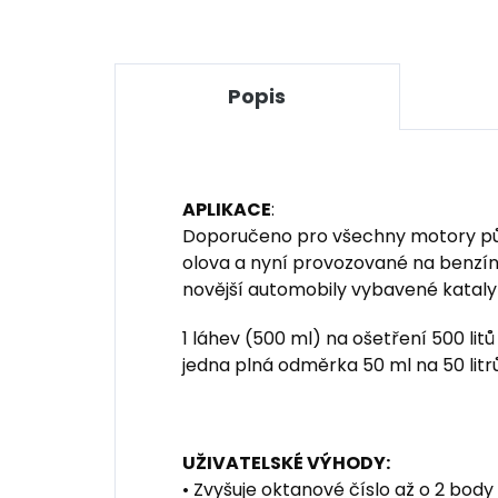
Popis
APLIKACE
:
Doporučeno pro všechny motory pův
olova a nyní provozované na benzí
novější automobily vybavené katal
1 láhev (500 ml) na ošetření 500 litů
jedna plná odměrka 50 ml na 50 litrů
UŽIVATELSKÉ VÝHODY:
• Zvyšuje oktanové číslo až o 2 body