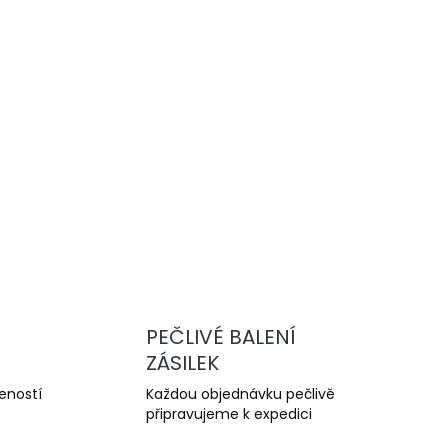
Přidat do košíku
ednom" poskytující ochranu proti negativním
, náhradu olova a zvýšení oktanového čísla
ZEPTAT SE
PEČLIVÉ BALENÍ
ZÁSILEK
šeností
Každou objednávku pečlivě
připravujeme k expedici