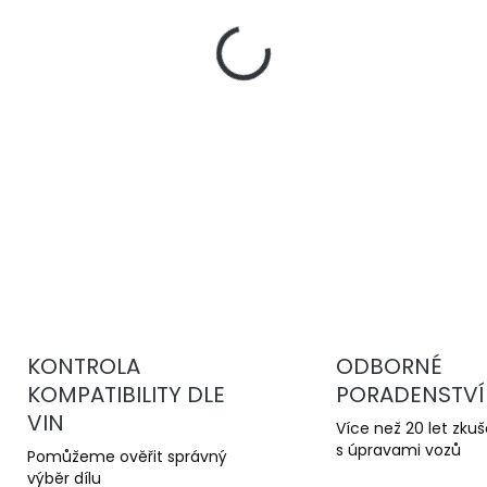
−
+
Benzínový aditiv "vše v j
vlivům ethanolu v benzínu
o dva stupně.
DETAILNÍ INFORMACE
KONTROLA
ODBORNÉ
KOMPATIBILITY DLE
PORADENSTVÍ
VIN
Více než 20 let zku
s úpravami vozů
Pomůžeme ověřit správný
výběr dílu