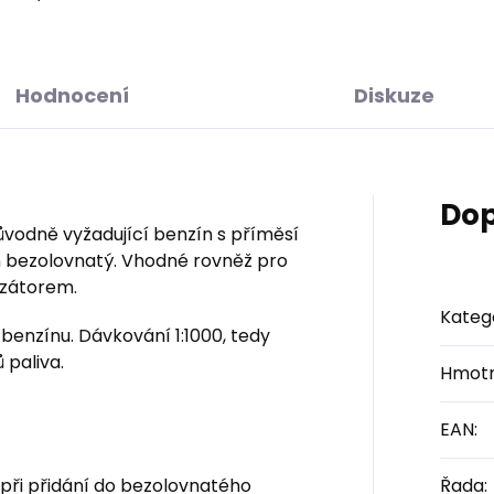
Hodnocení
Diskuze
Dop
odně vyžadující benzín s příměsí
n bezolovnatý. Vhodné rovněž pro
yzátorem.
Kateg
 benzínu. Dávkování 1:1000, tedy
 paliva.
Hmotn
EAN
:
 při přidání do bezolovnatého
Řada
: