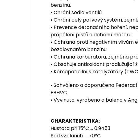
benzínu.
• Chrání sedla ventilů.
• Chrání celý palivový systém, zejm
• Prevence detonačního hoření, nep
propálení pístů a doběhu motoru.
• Ochrana proti negativním vlivům
bezolovnatém benzínu.
• Ochrana karburátoru, zejména prot
• Obsahuje antioxidant prodlužující 
• Komapatibilní s katalyzátory (TWC
• Schváleno a doporučeno Federací 
FBHVC.
• Vyvinuto, vyrobeno a baleno v Anglii 
CHARAKTERISTIKA:
Hustota při 15°C ... 0.9453
Bod vzplanutí ... 70°C