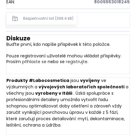
EAN
:
8005553018245
Bezpečnostní list (398.4 kB)
Diskuze
Buďte první, kdo napíše příspěvek k této položce.
Pouze registrovaní uživatelé mohou vkládat příspěvky.
Prosím
přihlaste se
nebo se
registrujte
.
Produkty #Labocosmetica
jsou
vyvíjeny
ve
výzkumných
a
vývojových
laboratořích
společnosti
a
všechny jsou
vyrobeny v Itálii
. Úzká spolupráce s
profesionálními detailery umožnila vytvořit řadu
schopnou optimalizovat doby ošetření a zároveň vždy
zaručit vynikající povrchovou úpravu v každé z 5 fází,
které zaručují proces detailování: mytí, dekontaminace,
leštění, ochrana a údržba.