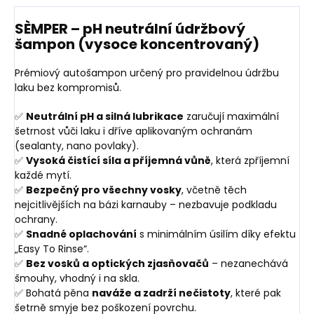
SÈMPER – pH neutrální údržbový
šampon (vysoce koncentrovaný)
Prémiový autošampon určený pro pravidelnou údržbu
laku bez kompromisů.
✅
Neutrální pH a silná lubrikace
zaručují maximální
šetrnost vůči laku i dříve aplikovaným ochranám
(sealanty, nano povlaky).
✅
Vysoká čistící síla a příjemná vůně
, která zpříjemní
každé mytí.
✅
Bezpečný pro všechny vosky
, včetně těch
nejcitlivějších na bázi karnauby – nezbavuje podkladu
ochrany.
✅
Snadné oplachování
s minimálním úsilím díky efektu
„Easy To Rinse“.
✅
Bez vosků a optických zjasňovačů
– nezanechává
šmouhy, vhodný i na skla.
✅ Bohatá pěna
naváže a zadrží nečistoty
, které pak
šetrně smyje bez poškození povrchu.