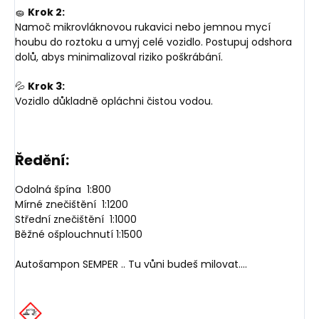
🧽
Krok 2:
Namoč mikrovláknovou rukavici nebo jemnou mycí
houbu do roztoku a umyj celé vozidlo. Postupuj odshora
dolů, abys minimalizoval riziko poškrábání.
💦
Krok 3:
Vozidlo důkladně opláchni čistou vodou.
Ředění:
Odolná špína 1:800
Mírné znečištění 1:1200
Střední znečištění 1:1000
Běžné ošplouchnutí 1:1500
Autošampon SEMPER .. Tu vůni budeš milovat....