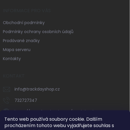
INFORMACE PRO VÁS
Obchodní podmínky
Podmínky ochrany osobních údajů
Prodávané značky
Mapa serveru
Kontakty
KONTAKT
info
@
trackdayshop.cz
732727347
https://www.facebook.com/trackdayshop
Tento web používá soubory cookie. Dalším
trackdayshop
procházením tohoto webu vyjadřujete souhlas s