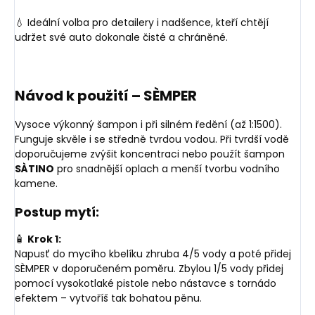
💧 Ideální volba pro detailery i nadšence, kteří chtějí
udržet své auto dokonale čisté a chráněné.
Návod k použití – SÈMPER
Vysoce výkonný šampon i při silném ředění (až 1:1500).
Funguje skvěle i se středně tvrdou vodou. Při tvrdší vodě
doporučujeme zvýšit koncentraci nebo použít šampon
SÀTINO
pro snadnější oplach a menší tvorbu vodního
kamene.
Postup mytí:
🧴
Krok 1:
Napusť do mycího kbelíku zhruba 4/5 vody a poté přidej
SÈMPER v doporučeném poměru. Zbylou 1/5 vody přidej
pomocí vysokotlaké pistole nebo nástavce s tornádo
efektem – vytvoříš tak bohatou pěnu.