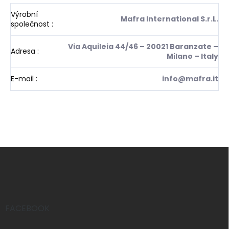
Výrobní
Mafra International S.r.L.
společnost
:
Via Aquileia 44/46 – 20021 Baranzate –
Adresa
:
Milano – Italy
E-mail
:
info@mafra.it
Z
á
p
a
t
í
FACEBOOK