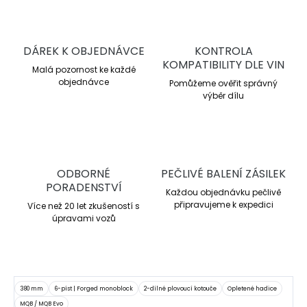
DÁREK K OBJEDNÁVCE
KONTROLA
KOMPATIBILITY DLE VIN
Malá pozornost ke každé
objednávce
Pomůžeme ověřit správný
výběr dílu
ODBORNÉ
PEČLIVÉ BALENÍ ZÁSILEK
PORADENSTVÍ
Každou objednávku pečlivě
připravujeme k expedici
Více než 20 let zkušeností s
úpravami vozů
380 mm
6-píst | Forged monoblock
2-dílné plovoucí kotouče
Opletené hadice
MQB / MQB Evo