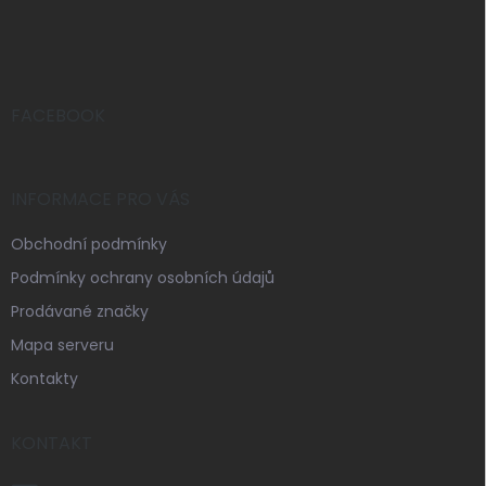
á
p
a
t
í
FACEBOOK
INFORMACE PRO VÁS
Obchodní podmínky
Podmínky ochrany osobních údajů
Prodávané značky
Mapa serveru
Kontakty
KONTAKT