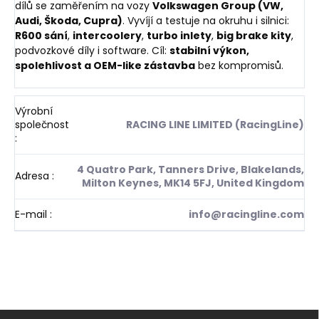
dílů se zaměřením na vozy
Volkswagen Group (VW,
Audi, Škoda, Cupra)
. Vyvíjí a testuje na okruhu i silnici:
R600 sání
,
intercoolery
,
turbo inlety
,
big brake kity
,
podvozkové díly i software. Cíl:
stabilní výkon,
spolehlivost a OEM-like zástavba
bez kompromisů.
Výrobní
společnost
RACING LINE LIMITED (RacingLine)
:
4 Quatro Park, Tanners Drive, Blakelands,
Adresa
:
Milton Keynes, MK14 5FJ, United Kingdom
E-mail
:
info@racingline.com
Z