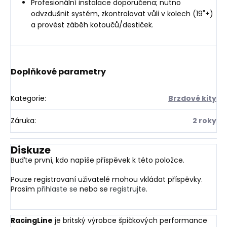
Profesionální instalace doporučena; nutno
odvzdušnit systém, zkontrolovat vůli v kolech (19"+)
a provést záběh kotoučů/destiček.
Doplňkové parametry
Kategorie
:
Brzdové kity
Záruka
:
2 roky
Diskuze
Buďte první, kdo napíše příspěvek k této položce.
Pouze registrovaní uživatelé mohou vkládat příspěvky.
Prosím
přihlaste se
nebo se
registrujte
.
RacingLine
je britský výrobce špičkových performance