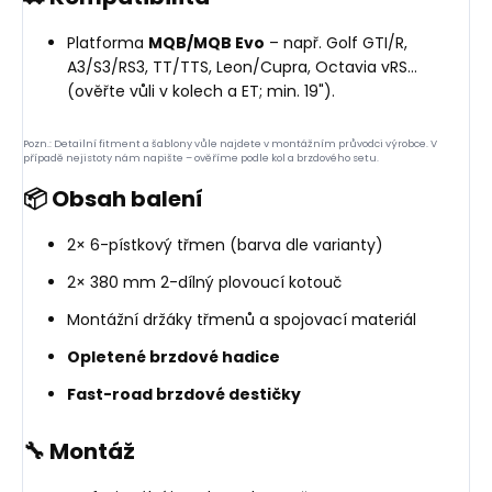
Platforma
MQB/MQB Evo
– např. Golf GTI/R,
A3/S3/RS3, TT/TTS, Leon/Cupra, Octavia vRS…
(ověřte vůli v kolech a ET; min. 19").
Pozn.: Detailní fitment a šablony vůle najdete v montážním průvodci výrobce. V
případě nejistoty nám napište – ověříme podle kol a brzdového setu.
📦 Obsah balení
2× 6-pístkový třmen (barva dle varianty)
2× 380 mm 2-dílný plovoucí kotouč
Montážní držáky třmenů a spojovací materiál
Opletené brzdové hadice
Fast-road brzdové destičky
🔧 Montáž