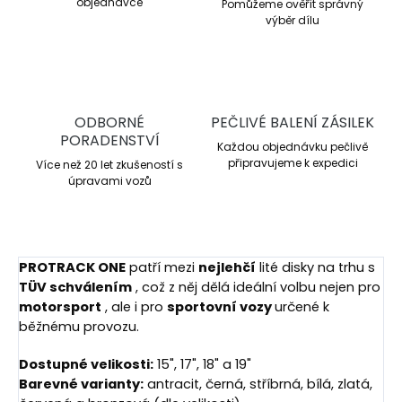
objednávce
Pomůžeme ověřit správný
výběr dílu
ODBORNÉ
PEČLIVÉ BALENÍ ZÁSILEK
PORADENSTVÍ
Každou objednávku pečlivě
připravujeme k expedici
Více než 20 let zkušeností s
úpravami vozů
PROTRACK ONE
patří mezi
nejlehčí
lité disky na trhu s
TÜV schválením
, což z něj dělá ideální volbu nejen pro
motorsport
, ale i pro
sportovní vozy
určené k
běžnému provozu.
Dostupné velikosti:
15", 17", 18" a 19"
Barevné varianty:
antracit, černá, stříbrná, bílá, zlatá,