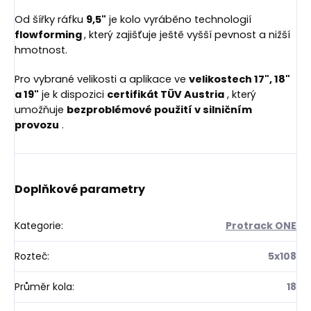
Od šířky ráfku
9,5"
je kolo vyráběno technologií
flowforming
, který zajišťuje ještě vyšší pevnost a nižší
hmotnost.
Pro vybrané velikosti a aplikace ve
velikostech 17", 18"
a 19"
je k dispozici
certifikát TÜV Austria
, který
umožňuje
bezproblémové použití v silničním
provozu
.
Doplňkové parametry
Kategorie
:
Protrack ONE
Rozteč
:
5x108
Průměr kola
:
18