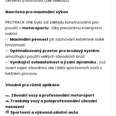
červená a bronzová (dle velikosti)
Navrženo pro maximální výkon
PROTRACK ONE bylo od základu konstruováno pro
použití v
motorsportu
. Díky preciznímu inženýrství
nabízí:
✅
Maximální pevnost
při zachování extrémně nízké
hmotnosti
✅
Optimalizovaný prostor pro brzdový systém
,
umožňující použití velkých závodních brzd
✅
Vynikající ovladatelnost a jízdní dynamiku
, což
ocení nejen závodníci, ale i řidiči sportovních vozů v
běžném provozu
Vhodné pro různé aplikace:
🏎
Závodní vozy a profesionální motorsport
🚗
Trackday vozy a poloprofesionální závodní
nasazení
🏁
Sportovní a výkonná silniční auta