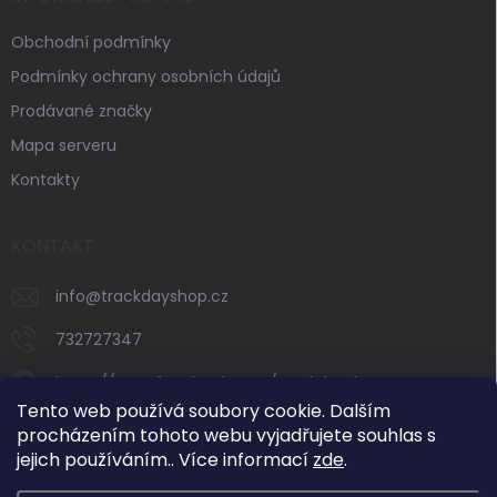
Obchodní podmínky
Podmínky ochrany osobních údajů
Prodávané značky
Mapa serveru
Kontakty
KONTAKT
info
@
trackdayshop.cz
732727347
https://www.facebook.com/trackdayshop
Tento web používá soubory cookie. Dalším
trackdayshop
procházením tohoto webu vyjadřujete souhlas s
jejich používáním.. Více informací
zde
.
732727347