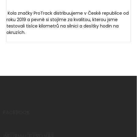
Kola značky ProTrack distribuujeme v České republice od
roku 2019 a pevně si stojíme za kvalitou, kterou jsme
testovali tisíce kilometrů na silnici a desítky hodin na
okruzích.
Z
á
p
a
t
í
FACEBOOK
INFORMACE PRO VÁS