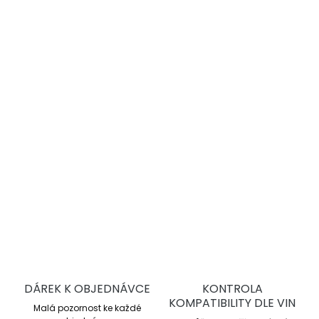
−
+
Přidat do košíku
PROTRACK ONE – nízká hmotnost, vysoká
pevnost, maximální kontrola na trati i
silnici!
DETAILNÍ INFORMACE
ZEPTAT SE
DÁREK K OBJEDNÁVCE
KONTROLA
KOMPATIBILITY DLE VIN
Malá pozornost ke každé