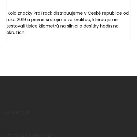
Kola značky ProTrack distribuujeme v České republice od
roku 2019 a pevně si stojíme za kvalitou, kterou jsme
testovali tisíce kilometrů na silnici a desítky hodin na
okruzích.
Z
á
p
a
t
í
FACEBOOK
INFORMACE PRO VÁS