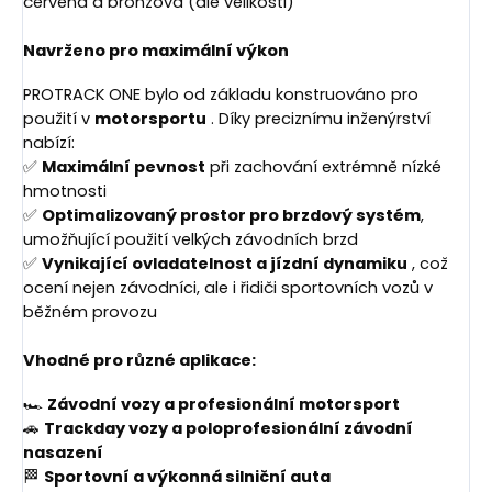
červená a bronzová (dle velikosti)
Navrženo pro maximální výkon
PROTRACK ONE bylo od základu konstruováno pro
použití v
motorsportu
. Díky preciznímu inženýrství
nabízí:
✅
Maximální pevnost
při zachování extrémně nízké
hmotnosti
✅
Optimalizovaný prostor pro brzdový systém
,
umožňující použití velkých závodních brzd
✅
Vynikající ovladatelnost a jízdní dynamiku
, což
ocení nejen závodníci, ale i řidiči sportovních vozů v
běžném provozu
Vhodné pro různé aplikace:
🏎
Závodní vozy a profesionální motorsport
🚗
Trackday vozy a poloprofesionální závodní
nasazení
🏁
Sportovní a výkonná silniční auta