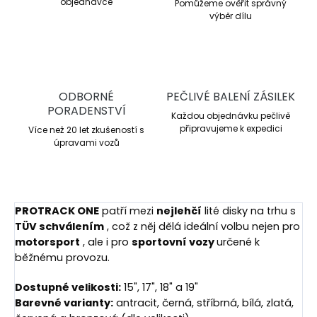
objednávce
Pomůžeme ověřit správný
výběr dílu
ODBORNÉ
PEČLIVÉ BALENÍ ZÁSILEK
PORADENSTVÍ
Každou objednávku pečlivě
připravujeme k expedici
Více než 20 let zkušeností s
úpravami vozů
PROTRACK ONE
patří mezi
nejlehčí
lité disky na trhu s
TÜV schválením
, což z něj dělá ideální volbu nejen pro
motorsport
, ale i pro
sportovní vozy
určené k
běžnému provozu.
Dostupné velikosti:
15", 17", 18" a 19"
Barevné varianty:
antracit, černá, stříbrná, bílá, zlatá,