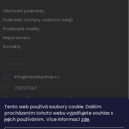
Obchodní podmínky
Podmínky ochrany osobních údajů
Prodávané značky
Mapa serveru
Kontakty
KONTAKT
info
@
trackdayshop.cz
732727347
https://www.facebook.com/trackdayshop
Tento web používá soubory cookie. Dalším
trackdayshop
procházením tohoto webu vyjadřujete souhlas s
jejich používáním.. Více informací
zde
.
732727347