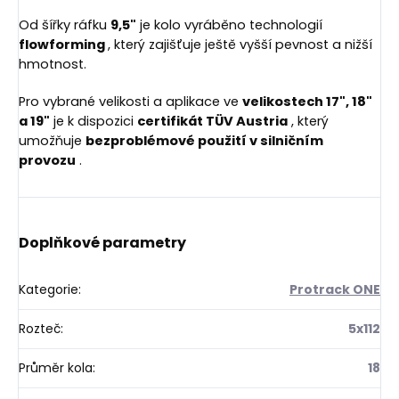
Od šířky ráfku
9,5"
je kolo vyráběno technologií
flowforming
, který zajišťuje ještě vyšší pevnost a nižší
hmotnost.
Pro vybrané velikosti a aplikace ve
velikostech 17", 18"
a 19"
je k dispozici
certifikát TÜV Austria
, který
umožňuje
bezproblémové použití v silničním
provozu
.
Doplňkové parametry
Kategorie
:
Protrack ONE
Rozteč
:
5x112
Průměr kola
:
18