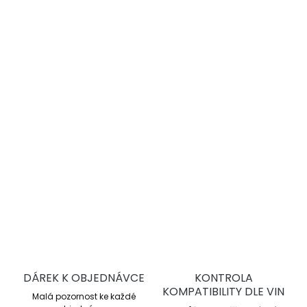
−
+
Přidat do košíku
PROTRACK ONE – nízká hmotnost, vysoká
pevnost, maximální kontrola na trati i
silnici!
DETAILNÍ INFORMACE
ZEPTAT SE
DÁREK K OBJEDNÁVCE
KONTROLA
KOMPATIBILITY DLE VIN
Malá pozornost ke každé