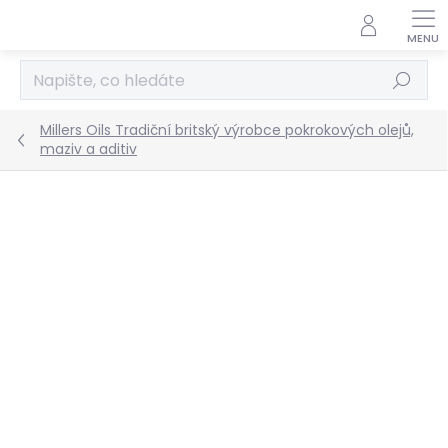
Přejít
na
obsah
Hledat
Millers Oils Tradiční britský výrobce pokrokových olejů,
maziv a aditiv
Podrobnosti hodnocení
Neohodnoceno
ZNAČKA:
MILLERS OILS
NOVINKA