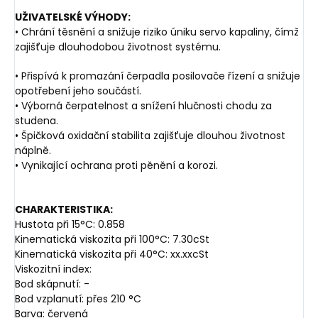
UŽIVATELSKÉ VÝHODY:
• Chrání těsnění a snižuje riziko úniku servo kapaliny, čímž
zajišťuje dlouhodobou životnost systému.
• Přispívá k promazání čerpadla posilovače řízení a snižuje
opotřebení jeho součástí.
• Výborná čerpatelnost a snížení hlučnosti chodu za
studena.
• Špičková oxidační stabilita zajišťuje dlouhou životnost
náplně.
• Vynikající ochrana proti pěnění a korozi.
CHARAKTERISTIKA:
Hustota při 15°C: 0.858
Kinematická viskozita při 100°C: 7.30cSt
Kinematická viskozita při 40°C: xx.xxcSt
Viskozitní index:
Bod skápnutí: -
Bod vzplanutí: přes 210 °C
Barva: červená