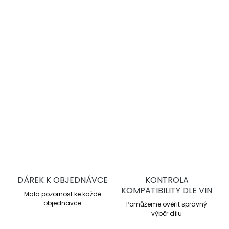
−
+
Přidat do košíku
Kapalina vhodná pro většinu posilovačů řízení a
hydraulických systémů osobních a lehkých dodávkových
automobilů.
DETAILNÍ INFORMACE
ZEPTAT SE
DÁREK K OBJEDNÁVCE
KONTROLA
KOMPATIBILITY DLE VIN
Malá pozornost ke každé
objednávce
Pomůžeme ověřit správný
výběr dílu