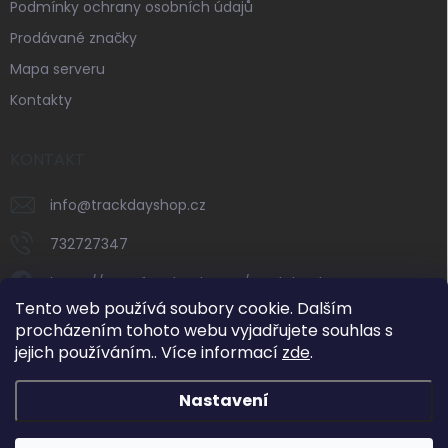
Podmínky ochrany osobních údajů
Prodávané značky
Mapa serveru
Kontakty
KONTAKT
info
@
trackdayshop.cz
732727347
https://www.facebook.com/trackdayshop
Tento web používá soubory cookie. Dalším
trackdayshop
procházením tohoto webu vyjadřujete souhlas s
jejich používáním.. Více informací
zde
.
732727347
Nastavení
Dovolená 31. 7.–8. 8. 2026: e-shop zůstává v
provozu, expedice objednávek však bude v tomto
období omezená. Standardní vyřizování