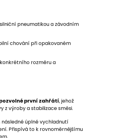
ilniční pneumatikou a závodním
bilní chování při opakovaném
 konkrétního rozměru a
pozvolné první zahřátí
, jehož
y z výroby a stabilizace směsi.
, následné úplné vychladnutí
ení. Přispívá to k rovnoměrnějšímu
tem.