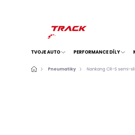
Přejít
na
obsah
TVOJE AUTO
PERFORMANCE DÍLY
Domů
Pneumatiky
Nankang CR-S semi-sli
Neohodnoceno
Podrobnosti hodno