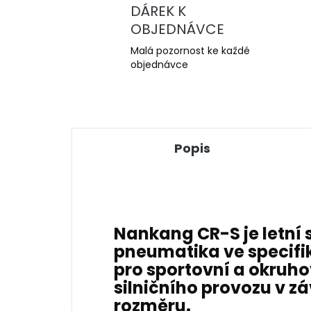
DÁREK K
OBJEDNÁVCE
Malá pozornost ke každé
objednávce
Popis
Nankang CR-S
je
letní
pneumatika ve specifi
pro
sportovní a okruho
silničního provozu v z
rozměru
.