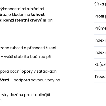
Šířka
ýkonnostními silničními
ůraz je kladen na
tuhost
Profil
í a konzistentní chování
při
Průmě
Index 
zace tuhosti a přesnosti řízení.
Index 
– vyšší stabilita bočnice při
XL (ex
pora boční opory v zatáčkách.
Tread
části
– podpora odvodu vody na
rvky dezénu pro stabilnější
í.