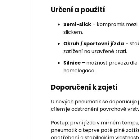
Určení a použití
Semi-slick
– kompromis mezi s
slickem.
Okruh / sportovní jízda
– sta
zatížení na uzavřené trati.
Silnice
– možnost provozu dle
homologace.
Doporučení k zajetí
U nových pneumatik se doporučuje
cílem je odstranění povrchové vrstv
Postup: první jízda v mírném tempu
pneumatik a teprve poté plné zatíž
opotřebení a stabilnějším vlastnos