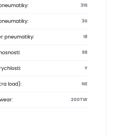
 pneumatiky
:
315
 pneumatiky
:
30
r pneumatiky
:
18
nosnosti
:
98
rychlosti
:
Y
tra load)
:
NE
wear
:
200TW