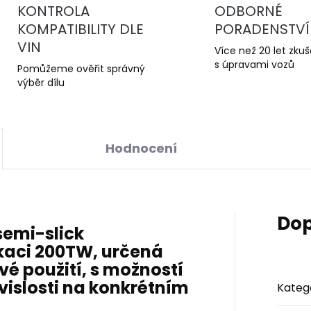
KONTROLA
ODBORNÉ
KOMPATIBILITY DLE
PORADENSTVÍ
VIN
Více než 20 let zku
s úpravami vozů
Pomůžeme ověřit správný
výběr dílu
Hodnocení
Dop
 semi-slick
kaci 200TW
, určená
vé použití
, s možností
ávislosti na konkrétním
Kateg