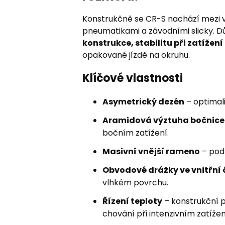
Konstrukčně se CR-S nachází mezi v
pneumatikami a závodními slicky. D
konstrukce, stabilitu při zatížen
opakované jízdě na okruhu.
Klíčové vlastnosti
Asymetrický dezén
– optimali
Aramidová výztuha bočnice
bočním zatížení.
Masivní vnější rameno
– pod
Obvodové drážky ve vnitřní 
vlhkém povrchu.
Řízení teploty
– konstrukční p
chování při intenzivním zatížen