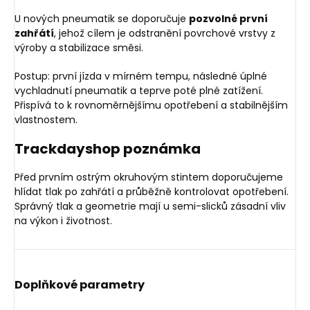
U nových pneumatik se doporučuje
pozvolné první
zahřátí
, jehož cílem je odstranění povrchové vrstvy z
výroby a stabilizace směsi.
Postup: první jízda v mírném tempu, následné úplné
vychladnutí pneumatik a teprve poté plné zatížení.
Přispívá to k rovnoměrnějšímu opotřebení a stabilnějším
vlastnostem.
Trackdayshop poznámka
Před prvním ostrým okruhovým stintem doporučujeme
hlídat tlak po zahřátí a průběžně kontrolovat opotřebení.
Správný tlak a geometrie mají u semi-slicků zásadní vliv
na výkon i životnost.
Doplňkové parametry