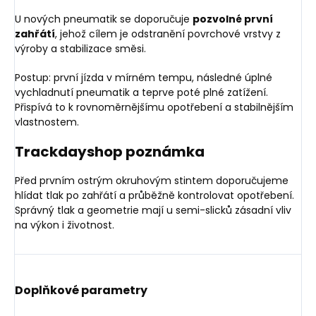
U nových pneumatik se doporučuje
pozvolné první
zahřátí
, jehož cílem je odstranění povrchové vrstvy z
výroby a stabilizace směsi.
Postup: první jízda v mírném tempu, následné úplné
vychladnutí pneumatik a teprve poté plné zatížení.
Přispívá to k rovnoměrnějšímu opotřebení a stabilnějším
vlastnostem.
Trackdayshop poznámka
Před prvním ostrým okruhovým stintem doporučujeme
hlídat tlak po zahřátí a průběžně kontrolovat opotřebení.
Správný tlak a geometrie mají u semi-slicků zásadní vliv
na výkon i životnost.
Doplňkové parametry