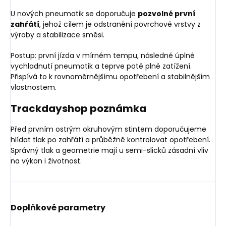
U nových pneumatik se doporučuje
pozvolné první
zahřátí
, jehož cílem je odstranění povrchové vrstvy z
výroby a stabilizace směsi.
Postup: první jízda v mírném tempu, následné úplné
vychladnutí pneumatik a teprve poté plné zatížení.
Přispívá to k rovnoměrnějšímu opotřebení a stabilnějším
vlastnostem.
Trackdayshop poznámka
Před prvním ostrým okruhovým stintem doporučujeme
hlídat tlak po zahřátí a průběžně kontrolovat opotřebení.
Správný tlak a geometrie mají u semi-slicků zásadní vliv
na výkon i životnost.
Doplňkové parametry