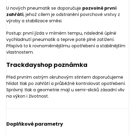
U nových pneumatik se doporučuje
pozvolné první
zahřátí
, jehož cílem je odstranění povrchové vrstvy z
výroby a stabilizace směsi.
Postup: první jízda v mírném tempu, následné úplné
vychladnutí pneumatik a teprve poté plné zatížení.
Přispívá to k rovnoměrnějšímu opotřebení a stabilnějším
vlastnostem.
Trackdayshop poznámka
Před prvním ostrým okruhovým stintem doporučujeme
hlídat tlak po zahřátí a průběžně kontrolovat opotřebení.
Správný tlak a geometrie mají u semi-slicků zásadní vliv
na výkon i životnost.
Doplňkové parametry