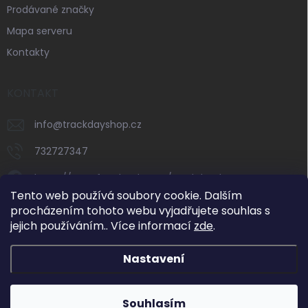
Prodávané značky
Mapa serveru
Kontakty
KONTAKT
info
@
trackdayshop.cz
732727347
https://www.facebook.com/trackdayshop
Tento web používá soubory cookie. Dalším
trackdayshop
procházením tohoto webu vyjadřujete souhlas s
jejich používáním.. Více informací
zde
.
732727347
Nastavení
Dovolená 31. 7.–8. 8. 2026: e-shop zůstává v
provozu, expedice objednávek však bude v tomto
období omezená. Standardní vyřizování
Copyright 2026
Track Day Shop
. Všechna práva vyhrazena.
objednávek obnovíme od 10. 8. 2026. Děkujeme za
Souhlasím