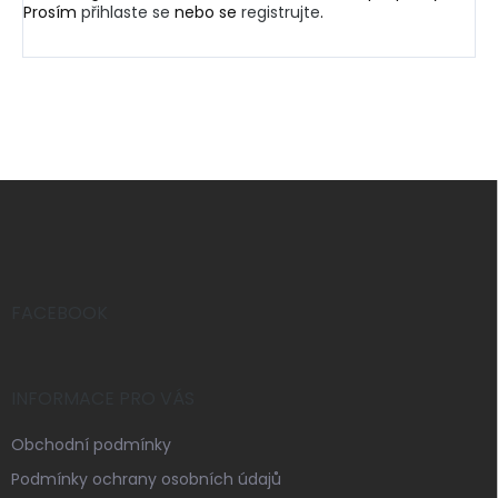
Prosím
přihlaste se
nebo se
registrujte
.
Z
á
p
a
t
í
FACEBOOK
INFORMACE PRO VÁS
Obchodní podmínky
Podmínky ochrany osobních údajů