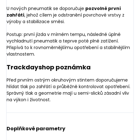
U nových pneumatik se doporučuje
pozvolné první
zahřátí
, jehož cílem je odstranění povrchové vrstvy z
výroby a stabilizace směsi.
Postup: první jízda v mírném tempu, následné úplné
vychladnutí pneumatik a teprve poté plné zatížení.
Přispívá to k rovnoměrnějšímu opotřebení a stabilnějším
vlastnostem.
Trackdayshop poznámka
Před prvním ostrým okruhovým stintem doporučujeme
hlídat tlak po zahřátí a průběžně kontrolovat opotřebení.
Správný tlak a geometrie mají u semi-slicků zásadní vliv
na výkon i životnost.
Doplňkové parametry