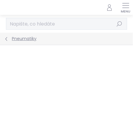
Přejít
na
obsah
Hledat
Pneumatiky
Podrobnosti hodnocení
Neohodnoceno
ZNAČKA:
NANKANG