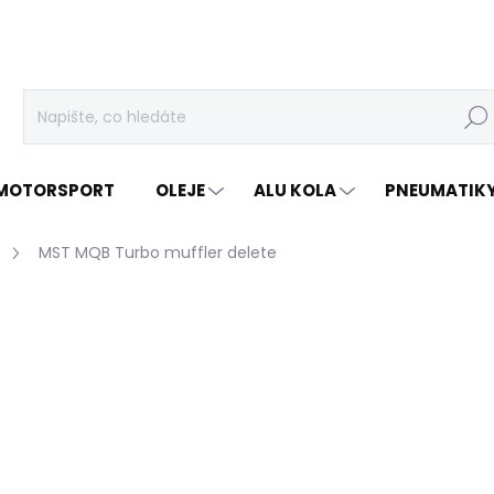
Hleda
MOTORSPORT
OLEJE
ALU KOLA
PNEUMATIK
MST MQB Turbo muffler delete
cení
ZNAČKA:
MST
3 290 Kč
/ ks
2 719 Kč bez DPH
Měrná
SKLADEM
(1 KS)
cena: