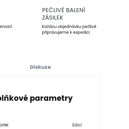
PEČLIVÉ BALENÍ
ZÁSILEK
šeností
Každou objednávku pečlivě
připravujeme k expedici
Diskuze
lňkové parametry
orie
:
Sání