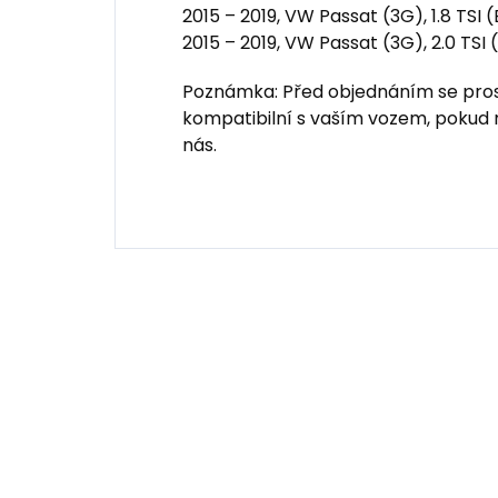
2015 – 2019, VW Passat (3G), 1.8 TSI
2015 – 2019, VW Passat (3G), 2.0 TSI
Poznámka: Před objednáním se prosí
kompatibilní s vaším vozem, pokud 
nás.