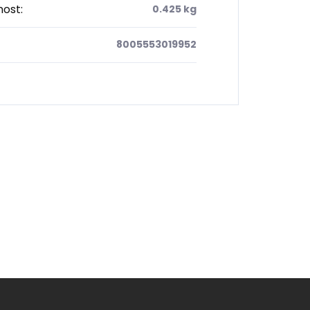
ost
:
0.425 kg
8005553019952