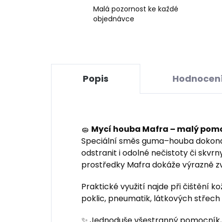
Malá pozornost ke každé
objednávce
Popis
Hodnocen
🧽
Mycí houba Mafra – malý pomo
Speciální směs guma–houba dokona
odstranit i odolné nečistoty či skvrn
prostředky Mafra dokáže výrazně zvýš
Praktické využití najde při čištění ko
poklic, pneumatik, látkových střech 
✨ Jednoduše všestranný pomocník, k