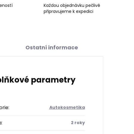
šeností
Každou objednávku pečlivě
připravujeme k expedici
Ostatní informace
lňkové parametry
orie
:
Autokosmetika
a
:
2 roky