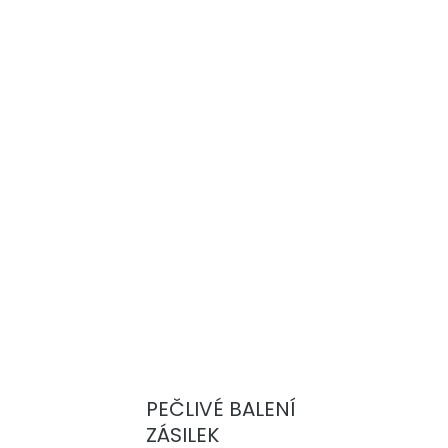
Přidat do košíku
ně zvýšit výkon produktů Mafra. Materiál
uba přilne k čištěnému povrchu a odstraní
 skvrny. V kombinaci se specifickým čisticím
tížné skvrny na různých površích snadno
: kožených interiérů, lodních interierů, plastů,
ot aj.
ZEPTAT SE
PEČLIVÉ BALENÍ
ZÁSILEK