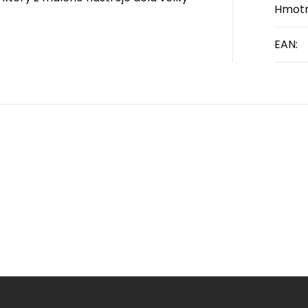
Hmotn
EAN
: