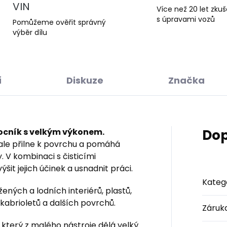
VIN
Více než 20 let zku
s úpravami vozů
Pomůžeme ověřit správný
výběr dílu
í
Diskuze
Značka
cník s velkým výkonem.
Dop
le přilne k povrchu a pomáhá
y. V kombinaci s čisticími
it jejich účinek a usnadnit práci.
Kateg
žených a lodních interiérů, plastů,
kabrioletů a dalších povrchů.
Záruk
terý z malého nástroje dělá velký