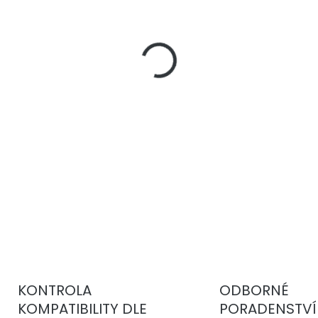
−
+
Mycí houba schopná výraz
složený ze směsi guma-ho
jakoukoliv nečistotu nebo
prostředkem Mafra lze ob
odstranit. Skvělý k čištění
poklic, gum, látkových kap
DETAILNÍ INFORMACE
KONTROLA
ODBORNÉ
KOMPATIBILITY DLE
PORADENSTVÍ