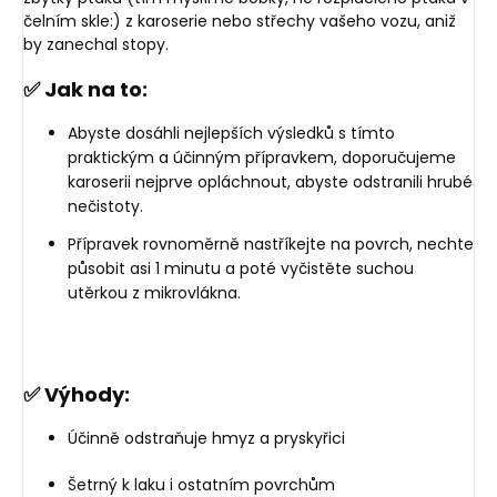
čelním skle:) z karoserie nebo střechy vašeho vozu, aniž
by zanechal stopy.
✅ Jak na to:
Abyste dosáhli nejlepších výsledků s tímto
praktickým a účinným přípravkem, doporučujeme
karoserii nejprve opláchnout, abyste odstranili hrubé
nečistoty.
Přípravek rovnoměrně nastříkejte na povrch, nechte
působit asi 1 minutu a poté vyčistěte suchou
utěrkou z mikrovlákna.
✅ Výhody:
Účinně odstraňuje hmyz a pryskyřici
Šetrný k laku i ostatním povrchům