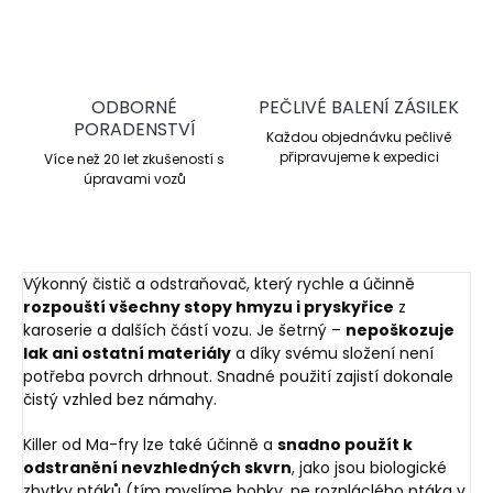
ODBORNÉ
PEČLIVÉ BALENÍ ZÁSILEK
PORADENSTVÍ
Každou objednávku pečlivě
připravujeme k expedici
Více než 20 let zkušeností s
úpravami vozů
Výkonný čistič a odstraňovač, který rychle a účinně
rozpouští všechny stopy hmyzu i pryskyřice
z
karoserie a dalších částí vozu. Je šetrný –
nepoškozuje
lak ani ostatní materiály
a díky svému složení není
potřeba povrch drhnout. Snadné použití zajistí dokonale
čistý vzhled bez námahy.
Killer od Ma-fry lze také účinně a
snadno použít k
odstranění nevzhledných skvrn
, jako jsou biologické
zbytky ptáků (tím myslíme bobky, ne rozpláclého ptáka v