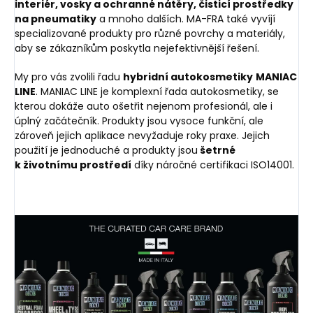
interiér, vosky a ochranné nátěry, čisticí prostředky
na pneumatiky
a mnoho dalších. MA-FRA také vyvíjí
specializované produkty pro různé povrchy a materiály,
aby se zákazníkům poskytla nejefektivnější řešení.
My pro vás zvolili řadu
hybridní autokosmetiky
MANIAC
LINE
. MANIAC LINE je komplexní řada autokosmetiky, se
kterou dokáže auto ošetřit nejenom profesionál, ale i
úplný začátečník. Produkty jsou vysoce funkční, ale
zároveň jejich aplikace nevyžaduje roky praxe. Jejich
použití je jednoduché a produkty jsou
šetrné
k
životnímu prostředí
díky náročné certifikaci ISO14001.