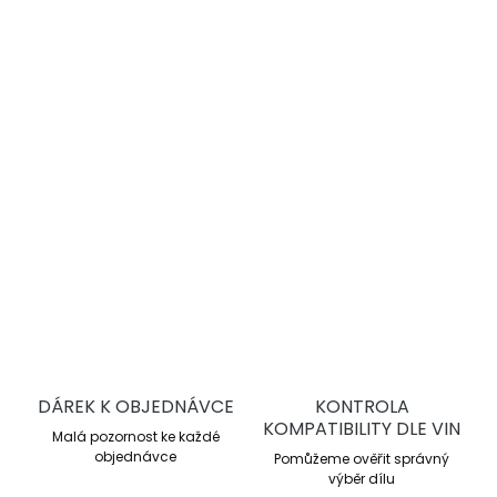
−
+
Přidat do košíku
Zabiják už mrtvých hmyzáků a pryskyřice na
karoserii a skle
. Rozpouští a odstraňuje všechny stopy
hmyzu i pryskyřice.
Nepoškozuje lak
ani jiné materiály.
Ošetřovaná místa není nutné drhnout.
DETAILNÍ INFORMACE
ZEPTAT SE
DÁREK K OBJEDNÁVCE
KONTROLA
KOMPATIBILITY DLE VIN
Malá pozornost ke každé
objednávce
Pomůžeme ověřit správný
výběr dílu