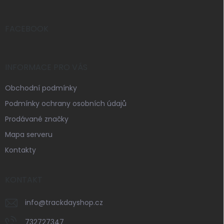
a
t
í
FACEBOOK
INFORMACE PRO VÁS
Obchodní podmínky
Podmínky ochrany osobních údajů
Prodávané značky
Mapa serveru
Kontakty
KONTAKT
info
@
trackdayshop.cz
732727347