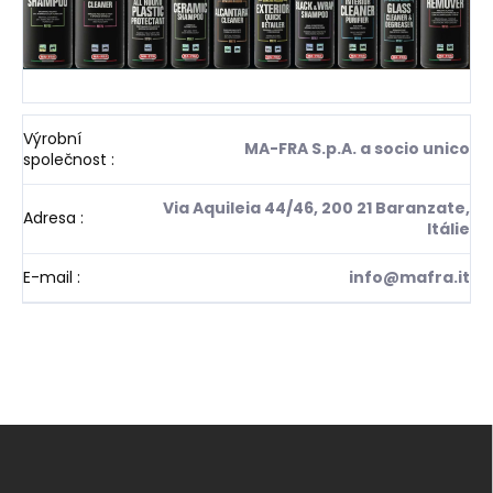
Výrobní
MA-FRA S.p.A. a socio unico
společnost
:
Via Aquileia 44/46, 200 21 Baranzate,
Adresa
:
Itálie
E-mail
:
info@mafra.it
Z
á
p