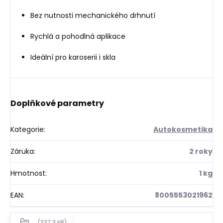
Bez nutnosti mechanického drhnutí
Rychlá a pohodlná aplikace
Ideální pro karoserii i skla
Doplňkové parametry
Kategorie
:
Autokosmetika
Záruka
:
2 roky
Hmotnost
:
1 kg
EAN
:
8005553021962
(337.3 kB)