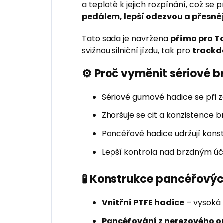
a teplotě k jejich rozpínání, což se 
pedálem, lepší odezvou a přesn
Tato sada je navržena
přímo pro T
svižnou silniční jízdu, tak pro
trackd
⚙️ Proč vyměnit sériové 
Sériové gumové hadice se při z
Zhoršuje se cit a konzistence 
Pancéřové hadice udržují konst
Lepší kontrola nad brzdným úči
🧪 Konstrukce pancéřov
Vnitřní PTFE hadice
– vysoká 
Pancéřování z nerezového o