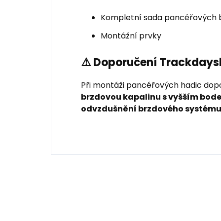
Kompletní sada pancéřových b
Montážní prvky
⚠️ Doporučení Trackdays
Při montáži pancéřových hadic do
brzdovou kapalinu s vyšším bod
odvzdušnění brzdového systém