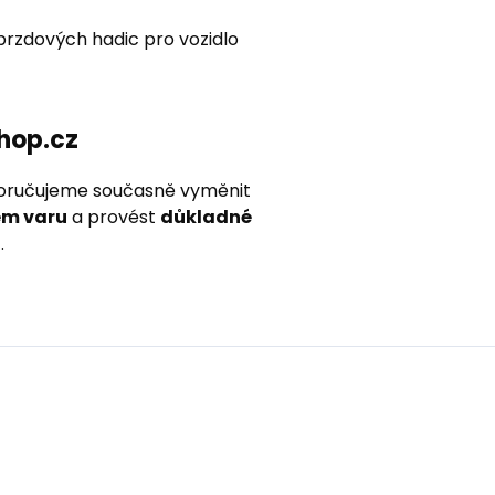
rzdových hadic pro vozidlo
hop.cz
poručujeme současně vyměnit
em varu
a provést
důkladné
u
.