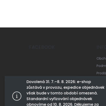
Z
á
p
a
FACEBOOK
INF
t
í
Obch
Podmí
Prodá
Mapa 
Dovolená 31. 7.–8. 8. 2026: e-shop
zůstává v provozu, expedice objednávek
Konta
Tento web 
však bude v tomto období omezená.
tohoto webu
Standardní vyřizování objednávek
Více infor
obnovíme od 10. 8. 2026. Děkujeme za