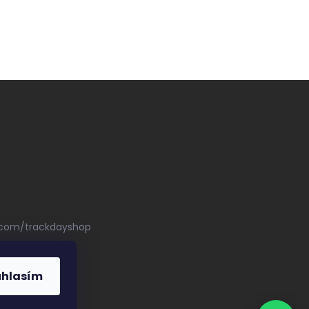
.com/trackdayshop
uhlasím