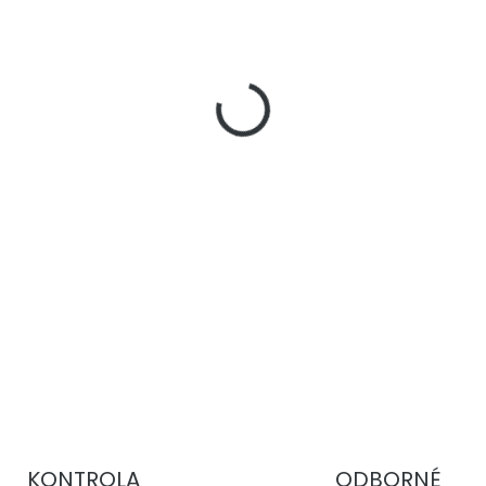
−
+
Pancéřové brzdové hadi
PTFE jádrem,
nerezovým 
zajišťují tvrdší a konzist
účinku a vyšší odolnost při
DETAILNÍ INFORMACE
KONTROLA
ODBORNÉ