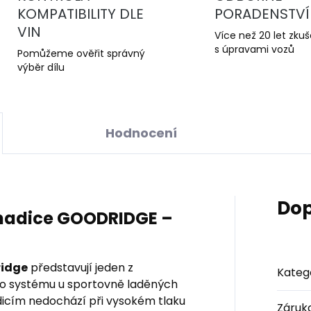
KOMPATIBILITY DLE
PORADENSTVÍ
VIN
Více než 20 let zku
s úpravami vozů
Pomůžeme ověřit správný
výběr dílu
Hodnocení
Dop
 hadice GOODRIDGE –
ridge
představují jeden z
Kateg
ho systému u sportovně laděných
icím nedochází při vysokém tlaku
Záruk