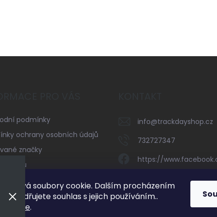
ORMACE PRO VÁS
KONTAKT
odní podmínky
info
@
trackdayshop.cz
nky ochrany osobních údajů
732727347
vané značky
https://www.facebook
serveru
trackdayshop
kty
používá soubory cookie. Dalším procházením
So
 vyjadřujete souhlas s jejich používáním..
732727347
mací
zde
.