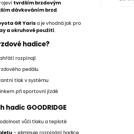
projeví
tvrdším brzdovým
ějším dávkováním brzd
.
oyota GR Yaris
a je vhodná jak pro
ay a okruhové použití
.
brzdové hadice?
ahřátí rozpínají
brzdového pedálu
antní tlak v systému
nkem při sportovní jízdě
ých hadic GOODRIDGE
odolnost vůči tlaku a teplotě
pletu
– eliminuje rozpínání hadice