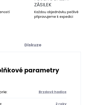
ZÁSILEK
šeností
Každou objednávku pečlivě
připravujeme k expedici
Diskuze
lňkové parametry
orie
:
Brzdové hadice
a
:
2 roky