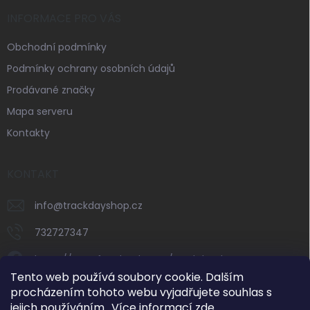
INFORMACE PRO VÁS
Obchodní podmínky
Podmínky ochrany osobních údajů
Prodávané značky
Mapa serveru
Kontakty
KONTAKT
info
@
trackdayshop.cz
732727347
https://www.facebook.com/trackdayshop
Tento web používá soubory cookie. Dalším
trackdayshop
procházením tohoto webu vyjadřujete souhlas s
jejich používáním.. Více informací
zde
.