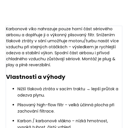
sání (IAT) a montáž plug &
tlaku, montáž plug & play.
play do...
Karbonové víko nahrazuje pouze horní část sériového
airboxu a doplňuje ji o výkonný plisovaný filtr. Snížením
tlakové ztráty v sání umožňuje motoru/turbu nasát více
vzduchu při stejných otáčkách – výsledkem je rychlejší
odezva a stabilní výkon. Spodní část airboxu i přívod
chladného vzduchu zůstávají sériové. Montáž je plug &
play a plně reverzibilní.
Vlastnosti a výhody
Nižší tlaková ztráta v sacím traktu → lepší průtok a
odezva plynu.
Plisovaný high-flow filtr – velká účinná plocha při
zachování filtrace.
Karbon / karbonové vlákno – nízká hmotnost,
vysoká tuhost, čistý vzhled.