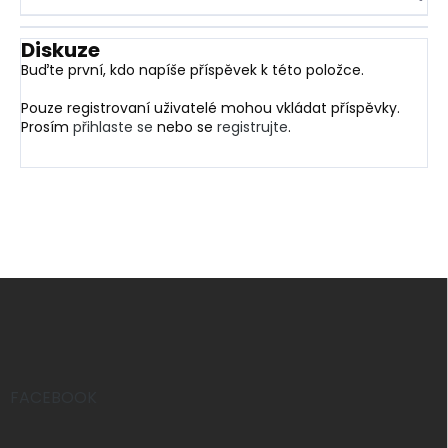
Diskuze
Buďte první, kdo napíše příspěvek k této položce.
Pouze registrovaní uživatelé mohou vkládat příspěvky.
Prosím
přihlaste se
nebo se
registrujte
.
Z
á
p
a
t
í
FACEBOOK