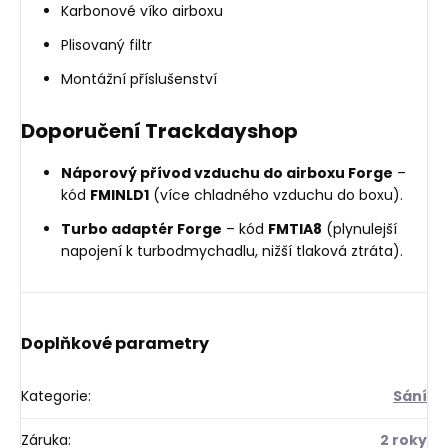
Karbonové víko airboxu
Plisovaný filtr
Montážní příslušenství
Doporučení Trackdayshop
Náporový přívod vzduchu do airboxu Forge
–
kód
FMINLD1
(více chladného vzduchu do boxu).
Turbo adaptér Forge
– kód
FMTIA8
(plynulejší
napojení k turbodmychadlu, nižší tlaková ztráta).
Doplňkové parametry
Kategorie
:
Sání
Záruka
:
2 roky