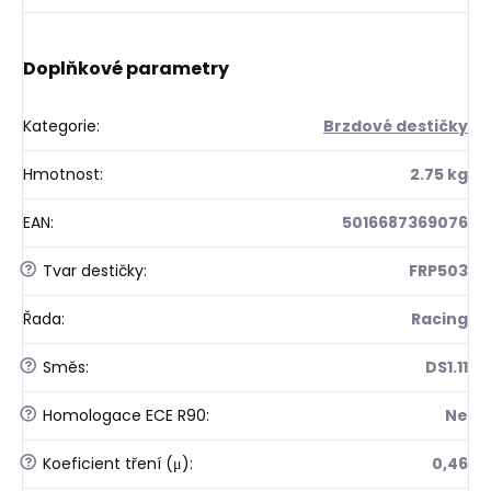
Doplňkové parametry
Kategorie
:
Brzdové destičky
Hmotnost
:
2.75 kg
EAN
:
5016687369076
?
Tvar destičky
:
FRP503
Řada
:
Racing
?
Směs
:
DS1.11
?
Homologace ECE R90
:
Ne
?
Koeficient tření (μ)
:
0,46