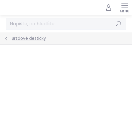
Přejít
na
obsah
Hledat
Brzdové destičky
Podrobnosti hodnocení
Neohodnoceno
ZNAČKA:
FERODO RACING