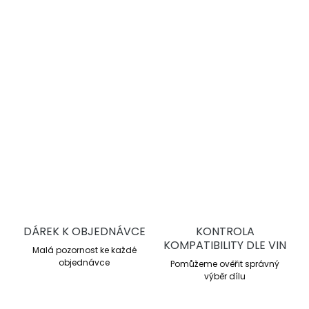
kotoučů.
Endurance závodní směs
Pracovní rozsah 200–750 °C
Průměrné μ 0,46
Dlouhá životnost
DETAILNÍ INFORMACE
ZEPTAT SE
DÁREK K OBJEDNÁVCE
KONTROLA
KOMPATIBILITY DLE VIN
Malá pozornost ke každé
objednávce
Pomůžeme ověřit správný
výběr dílu