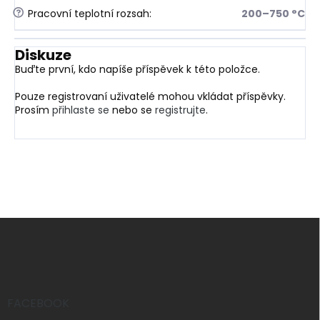
?
Pracovní teplotní rozsah
:
200–750 °C
Diskuze
Buďte první, kdo napíše příspěvek k této položce.
Pouze registrovaní uživatelé mohou vkládat příspěvky.
Prosím
přihlaste se
nebo se
registrujte
.
Z
á
p
a
t
í
FACEBOOK