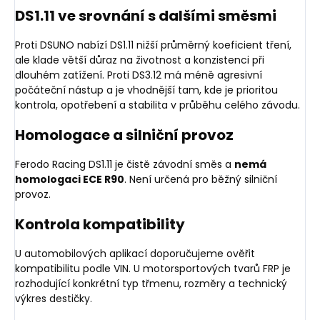
DS1.11 ve srovnání s dalšími směsmi
Proti DSUNO nabízí DS1.11 nižší průměrný koeficient tření,
ale klade větší důraz na životnost a konzistenci při
dlouhém zatížení. Proti DS3.12 má méně agresivní
počáteční nástup a je vhodnější tam, kde je prioritou
kontrola, opotřebení a stabilita v průběhu celého závodu.
Homologace a silniční provoz
Ferodo Racing DS1.11 je čistě závodní směs a
nemá
homologaci ECE R90
. Není určená pro běžný silniční
provoz.
Kontrola kompatibility
U automobilových aplikací doporučujeme ověřit
kompatibilitu podle VIN. U motorsportových tvarů FRP je
rozhodující konkrétní typ třmenu, rozměry a technický
výkres destičky.