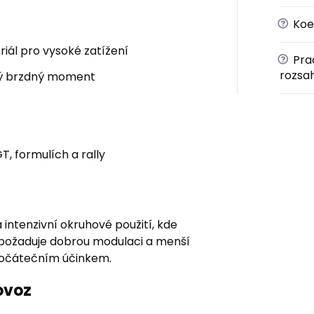
?
Koef
ál pro vysoké zatížení
?
Prac
rozsa
ný brzdný moment
T, formulích a rally
ntenzivní okruhové použití, kde
ič požaduje dobrou modulaci a menší
 počátečním účinkem.
ovoz