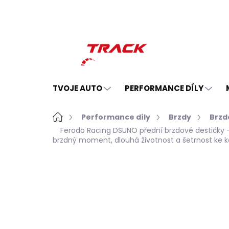
Přejít
na
obsah
TVOJE AUTO
PERFORMANCE DÍLY
Domů
Performance díly
Brzdy
Brzd
Ferodo Racing DSUNO přední brzdové destičky 
brzdný moment, dlouhá životnost a šetrnost ke 
Neohodnoceno
Podrobnosti hodno