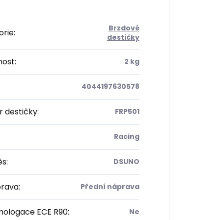
Brzdové
orie
:
destičky
ost
:
2 kg
4044197630578
 destičky
:
FRP501
Racing
ěs
:
DSUNO
rava
:
Přední náprava
ologace ECE R90
:
Ne