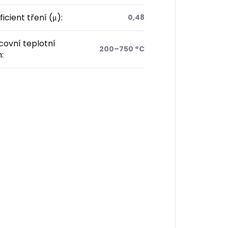
icient tření (μ)
:
0,48
ovní teplotní
200–750 °C
h
: