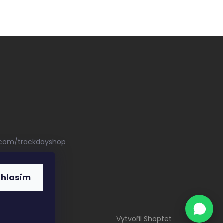
.com/trackdayshop
uhlasím
Vytvořil Shoptet