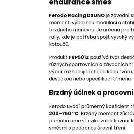
endurance směs
Ferodo Racing DSUNO
je závodní 
moment, výbornou modulaci a stabi
brzdného manévru. Je určená pro to
rally, kde je potřeba spojit vysoký v
kotoučů.
Produkt
FRP501Z
používá tvar dest
různých sportovních a závodních tř
výběr rozhodující shoda kódu tvaru,
destičkou nebo specifikací třmenu.
Brzdný účinek a pracovní
Ferodo uvádí průměrný koeficient t
200–750 °C
. Brzdný moment zůstáv
pomáhá omezit riziko zablokování ko
směsmi s podobnou úrovní tření.