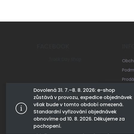
Z
á
p
a
FACEBOOK
INF
t
í
Track Day Shop
Obch
Podmí
Prodá
Mapa 
Dovolená 31. 7.–8. 8. 2026: e-shop
zůstává v provozu, expedice objednávek
Konta
Tento web 
však bude v tomto období omezená.
tohoto webu
Standardní vyřizování objednávek
Více infor
obnovíme od 10. 8. 2026. Děkujeme za
pochopení.
Nastav
Copyright 2026
Track Day Shop
. Všechna práva 