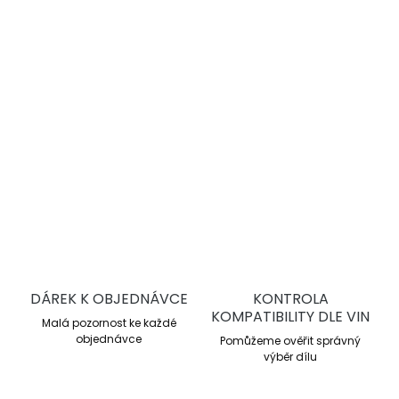
destiček i kotoučů.
Endurance závodní směs
Pracovní rozsah 200–750 °C
Průměrné μ 0,46
Dlouhá životnost
DETAILNÍ INFORMACE
ZEPTAT SE
DÁREK K OBJEDNÁVCE
KONTROLA
KOMPATIBILITY DLE VIN
Malá pozornost ke každé
objednávce
Pomůžeme ověřit správný
výběr dílu