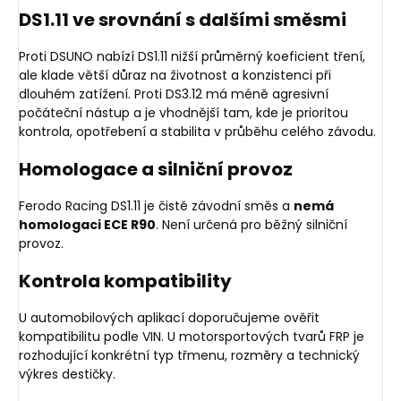
DS1.11 ve srovnání s dalšími směsmi
Proti DSUNO nabízí DS1.11 nižší průměrný koeficient tření,
ale klade větší důraz na životnost a konzistenci při
dlouhém zatížení. Proti DS3.12 má méně agresivní
počáteční nástup a je vhodnější tam, kde je prioritou
kontrola, opotřebení a stabilita v průběhu celého závodu.
Homologace a silniční provoz
Ferodo Racing DS1.11 je čistě závodní směs a
nemá
homologaci ECE R90
. Není určená pro běžný silniční
provoz.
Kontrola kompatibility
U automobilových aplikací doporučujeme ověřit
kompatibilitu podle VIN. U motorsportových tvarů FRP je
rozhodující konkrétní typ třmenu, rozměry a technický
výkres destičky.