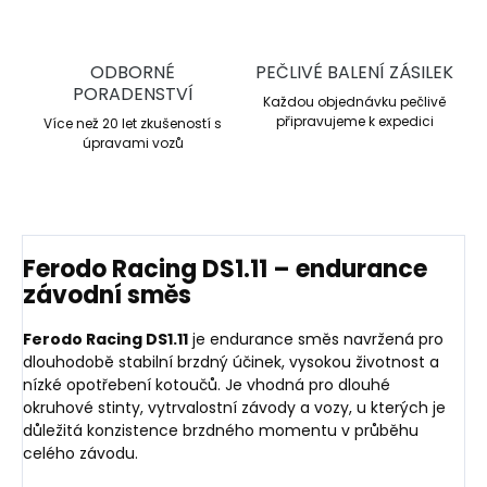
ODBORNÉ
PEČLIVÉ BALENÍ ZÁSILEK
PORADENSTVÍ
Každou objednávku pečlivě
připravujeme k expedici
Více než 20 let zkušeností s
úpravami vozů
Ferodo Racing DS1.11 – endurance
závodní směs
Ferodo Racing DS1.11
je endurance směs navržená pro
dlouhodobě stabilní brzdný účinek, vysokou životnost a
nízké opotřebení kotoučů. Je vhodná pro dlouhé
okruhové stinty, vytrvalostní závody a vozy, u kterých je
důležitá konzistence brzdného momentu v průběhu
celého závodu.