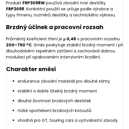
Produkt
FRP3098W
používá závodní tvar destičky
FRP3098
. Konkrétní použití se určuje podle výrobce a
typu třmenu, rozměrů destičky a technického výkresu.
Brzdný účinek a pracovní rozsah
Průměrný koeficient tření je
μ 0,46
v pracovním rozsahu
200–750 °C
. Směs poskytuje stabilní brzdný moment i při
dlouhodobém tepelném zatížení a zachovává dobrou
modulaci při opakovaném intenzivním brzdění.
Charakter směsi
endurance závodní materiál pro dlouhé stinty
stabilní a dobře čitelný brzdný moment
dlouhá životnost brzdových destiček
nízké opotřebení brzdových kotoučů
vhodná pro GT, touring cars a vytrvalostní závody