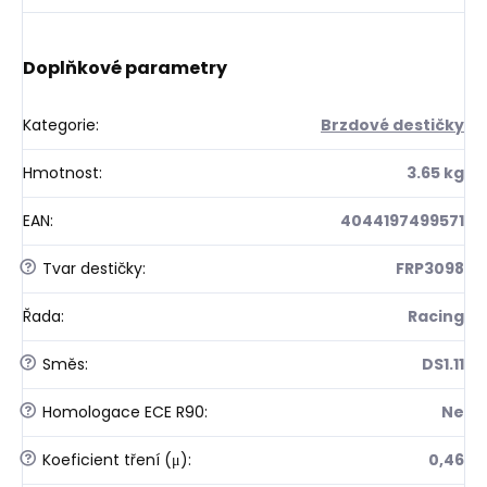
Doplňkové parametry
Kategorie
:
Brzdové destičky
Hmotnost
:
3.65 kg
EAN
:
4044197499571
?
Tvar destičky
:
FRP3098
Řada
:
Racing
?
Směs
:
DS1.11
?
Homologace ECE R90
:
Ne
?
Koeficient tření (μ)
:
0,46