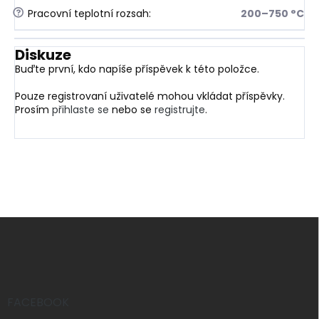
?
Pracovní teplotní rozsah
:
200–750 °C
Diskuze
Buďte první, kdo napíše příspěvek k této položce.
Pouze registrovaní uživatelé mohou vkládat příspěvky.
Prosím
přihlaste se
nebo se
registrujte
.
Z
á
p
a
t
í
FACEBOOK