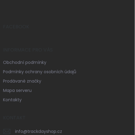
á
p
a
t
í
FACEBOOK
INFORMACE PRO VÁS
Obchodní podmínky
Podmínky ochrany osobních údajů
Prodávané značky
Mapa serveru
Kontakty
KONTAKT
info
@
trackdayshop.cz