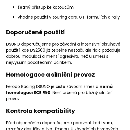
šetrný přístup ke kotoučům
vhodné použití v touring cars, GT, formulích a rally
Doporučené použití
DSUNO doporučujeme pro závodní a intenzivní okruhové
použití, kde DS2500 již tepelně nestačí, ale řidič požaduje
dobrou modulaci a menší agresivitu než u směsí s
nejvyšším počátečním účinkem.
Homologace a silniční provoz
Ferodo Racing DSUNO je čistě závodní směs a
nemá
homologaci ECE R90
. Není určená pro běžný silniční
provoz.
Kontrola kompatibility
Před objednáním doporučujeme porovnat kód tvaru,
rozměry destičky a typ třmenu. U závodních brzdových