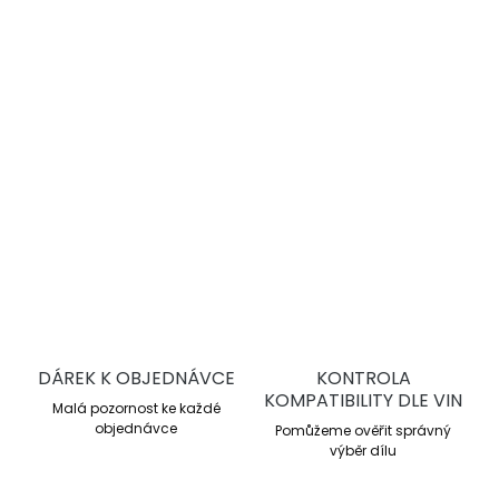
vysoký a dobře dávkovatelný brzdný moment, stabilní
výkon při vysokém tepelném zatížení a dlouhou životnost.
Semi-endurance závodní směs
Pracovní rozsah 200–750 °C
Průměrné μ 0,48
Kontrolovatelný brzdný moment
DETAILNÍ INFORMACE
ZEPTAT SE
DÁREK K OBJEDNÁVCE
KONTROLA
KOMPATIBILITY DLE VIN
Malá pozornost ke každé
objednávce
Pomůžeme ověřit správný
výběr dílu