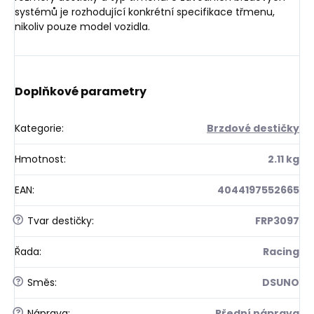
systémů je rozhodující konkrétní specifikace třmenu,
nikoliv pouze model vozidla.
Doplňkové parametry
Kategorie
:
Brzdové destičky
Hmotnost
:
2.11 kg
EAN
:
4044197552665
?
Tvar destičky
:
FRP3097
Řada
:
Racing
?
Směs
:
DSUNO
?
Náprava
:
Přední náprava