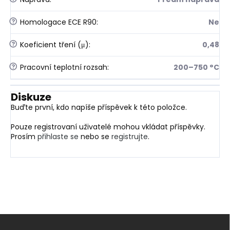
?
Homologace ECE R90
:
Ne
?
Koeficient tření (μ)
:
0,48
?
Pracovní teplotní rozsah
:
200–750 °C
Diskuze
Buďte první, kdo napíše příspěvek k této položce.
Pouze registrovaní uživatelé mohou vkládat příspěvky.
Prosím
přihlaste se
nebo se
registrujte
.
Z