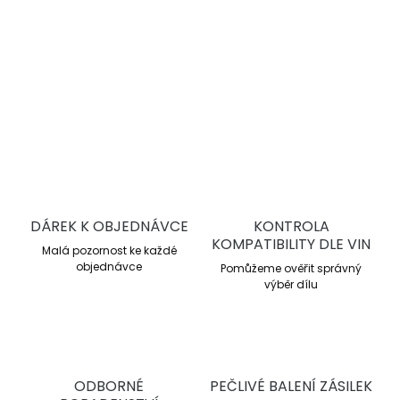
Pracovní rozsah 200–750 °C
Průměrné μ 0,46
Dlouhá životnost
DETAILNÍ INFORMACE
ZEPTAT SE
DÁREK K OBJEDNÁVCE
KONTROLA
KOMPATIBILITY DLE VIN
Malá pozornost ke každé
objednávce
Pomůžeme ověřit správný
výběr dílu
ODBORNÉ
PEČLIVÉ BALENÍ ZÁSILEK