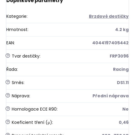
Doplňkové parametry
Kategorie
:
Brzdové destičky
Hmotnost
:
4.2 kg
EAN
:
4044197405442
?
Tvar destičky
:
FRP3096
Řada
:
Racing
?
Směs
:
DS1.11
?
Náprava
:
Přední náprava
?
Homologace ECE R90
:
Ne
?
Koeficient tření (μ)
:
0,46