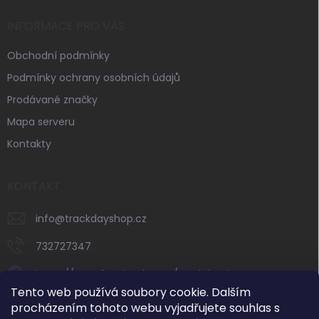
INFORMACE PRO VÁS
Obchodní podmínky
Podmínky ochrany osobních údajů
Prodávané značky
Mapa serveru
Kontakty
KONTAKT
info
@
trackdayshop.cz
732727347
https://www.facebook.com/trackdayshop
Tento web používá soubory cookie. Dalším
trackdayshop
procházením tohoto webu vyjadřujete souhlas s