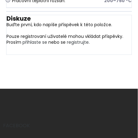
?
Pracovní teplotní rozsah
:
200–750 °C
Diskuze
Buďte první, kdo napíše příspěvek k této položce.
Pouze registrovaní uživatelé mohou vkládat příspěvky.
Prosím
přihlaste se
nebo se
registrujte
.
Z
á
p
a
t
í
FACEBOOK