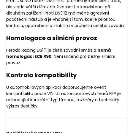
Proti DSUNO nabízí DS1.11 nižší průměrný koeficient tření,
ale klade větší důraz na životnost a konzistenci při
dlouhém zatížení. Proti DS3.12 má méně agresivní
počáteční nástup a je vhodnější tam, kde je prioritou
kontrola, opotřebení a stabilita v průběhu celého závodu.
Homologace a silniční provoz
Ferodo Racing DS1.11 je čistě závodní směs a
nemá
homologaci ECE R90
. Není určená pro běžný silniční
provoz.
Kontrola kompatibility
U automobilových aplikací doporučujeme ověřit
kompatibilitu podle VIN. U motorsportových tvarů FRP je
rozhodující konkrétní typ třmenu, rozměry a technický
výkres destičky.