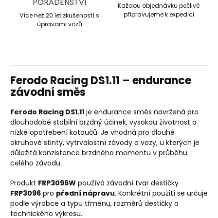
PORADENSTVÍ
Každou objednávku pečlivě
připravujeme k expedici
Více než 20 let zkušeností s
úpravami vozů
Ferodo Racing DS1.11 – endurance
závodní směs
Ferodo Racing DS1.11
je endurance směs navržená pro
dlouhodobě stabilní brzdný účinek, vysokou životnost a
nízké opotřebení kotoučů. Je vhodná pro dlouhé
okruhové stinty, vytrvalostní závody a vozy, u kterých je
důležitá konzistence brzdného momentu v průběhu
celého závodu.
Produkt
FRP3096W
používá závodní tvar destičky
FRP3096
pro
přední nápravu
. Konkrétní použití se určuje
podle výrobce a typu třmenu, rozměrů destičky a
technického výkresu.