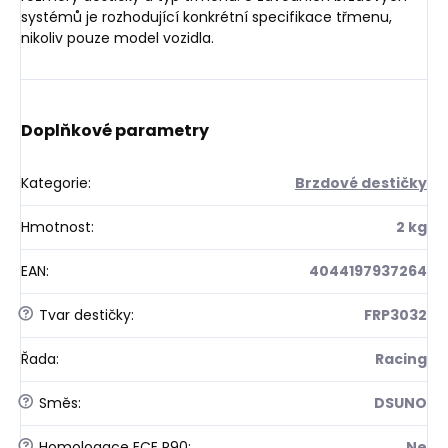
systémů je rozhodující konkrétní specifikace třmenu,
nikoliv pouze model vozidla.
Doplňkové parametry
Kategorie
:
Brzdové destičky
Hmotnost
:
2 kg
EAN
:
4044197937264
?
Tvar destičky
:
FRP3032
Řada
:
Racing
?
Směs
:
DSUNO
?
Homologace ECE R90
:
Ne