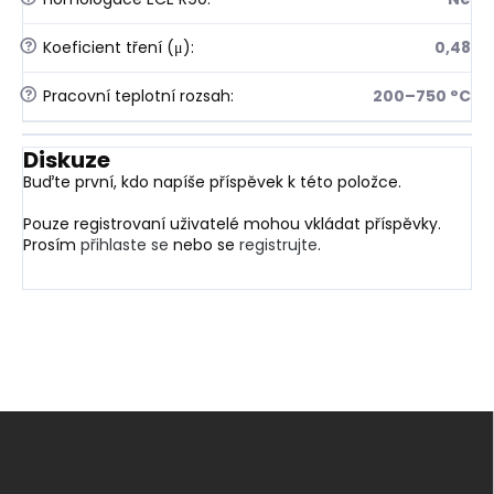
?
Koeficient tření (μ)
:
0,48
?
Pracovní teplotní rozsah
:
200–750 °C
Diskuze
Buďte první, kdo napíše příspěvek k této položce.
Pouze registrovaní uživatelé mohou vkládat příspěvky.
Prosím
přihlaste se
nebo se
registrujte
.
Z
á
p