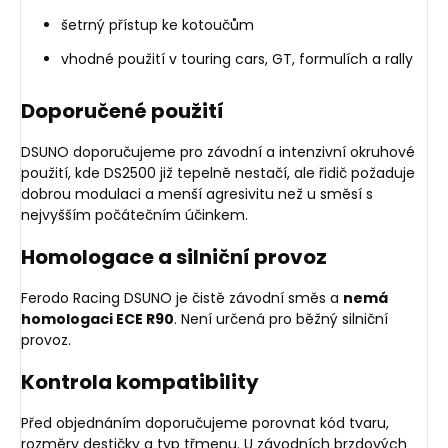
šetrný přístup ke kotoučům
vhodné použití v touring cars, GT, formulích a rally
Doporučené použití
DSUNO doporučujeme pro závodní a intenzivní okruhové
použití, kde DS2500 již tepelně nestačí, ale řidič požaduje
dobrou modulaci a menší agresivitu než u směsí s
nejvyšším počátečním účinkem.
Homologace a silniční provoz
Ferodo Racing DSUNO je čistě závodní směs a
nemá
homologaci ECE R90
. Není určená pro běžný silniční
provoz.
Kontrola kompatibility
Před objednáním doporučujeme porovnat kód tvaru,
rozměry destičky a typ třmenu. U závodních brzdových