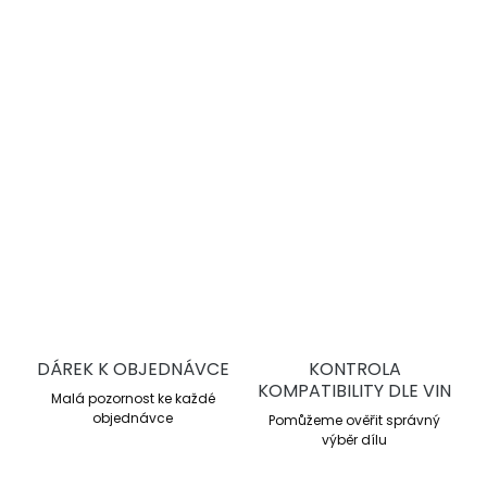
dávkovatelný brzdný moment, stabilní výkon při vysokém
tepelném zatížení a dlouhou životnost.
Semi-endurance závodní směs
Pracovní rozsah 200–750 °C
Průměrné μ 0,48
Kontrolovatelný brzdný moment
DETAILNÍ INFORMACE
ZEPTAT SE
DÁREK K OBJEDNÁVCE
KONTROLA
KOMPATIBILITY DLE VIN
Malá pozornost ke každé
objednávce
Pomůžeme ověřit správný
výběr dílu