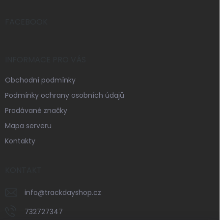
a
t
í
FACEBOOK
INFORMACE PRO VÁS
Obchodní podmínky
Podmínky ochrany osobních údajů
Prodávané značky
Mapa serveru
Kontakty
KONTAKT
info
@
trackdayshop.cz
732727347